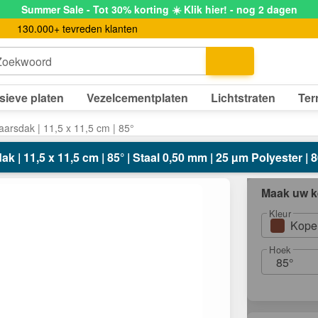
Summer Sale - Tot 30% korting ☀️ Klik hier! - nog 2 dagen
130.000+ tevreden klanten
Zoekwoord
sieve platen
Vezelcementplaten
Lichtstraten
Ter
arsdak | 11,5 x 11,5 cm | 85°
k | 11,5 x 11,5 cm | 85° | Staal 0,50 mm | 25 µm Polyester | 
Maak uw k
Kleur
Kope
Hoek
85°