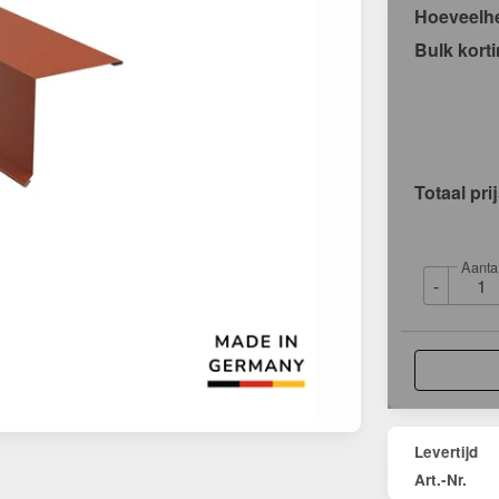
Hoeveelh
Bulk kort
Totaal pri
Aanta
-
Levertijd
Art.-Nr.