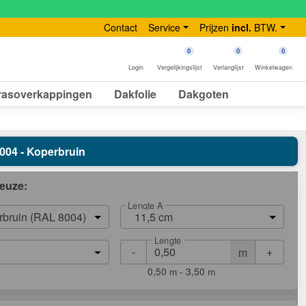
Contact
Service
Prijzen
incl.
BTW.
0
0
0
Login
Vergelijkingslijst
Verlanglijst
Winkelwagen
rasoverkappingen
Dakfolie
Dakgoten
8004 - Koperbruin
euze:
Lengte A
rbruin (RAL 8004)
11,5 cm
Lengte
-
+
m
0,50 m - 3,50 m