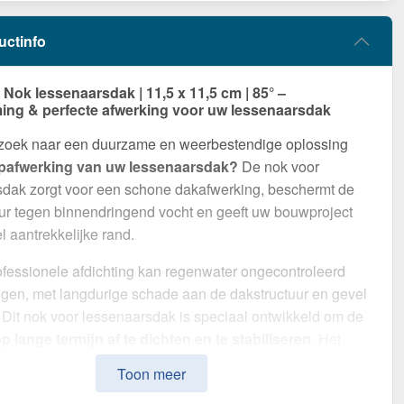
uctinfo
ok lessenaarsdak | 11,5 x 11,5 cm | 85° –
ng & perfecte afwerking voor uw lessenaarsdak
 zoek naar een duurzame en weerbestendige oplossing
pafwerking van uw lessenaarsdak?
De nok voor
sdak zorgt voor een schone dakafwerking, beschermt de
ur tegen binnendringend vocht en geeft uw bouwproject
l aantrekkelijke rand.
fessionele afdichting kan regenwater ongecontroleerd
gen, met langdurige schade aan de dakstructuur en gevel
. Dit nok voor lessenaarsdak is speciaal ontwikkeld om de
 lange termijn af te dichten en te stabiliseren
. Het
ruk met zijn eenvoudige montage, hoge weerstand en
Toon meer
oating.