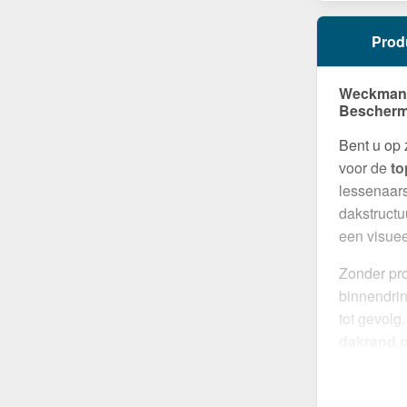
Prod
Weckman N
Beschermi
Bent u op
voor de
to
lessenaar
dakstructu
een visuee
Zonder pro
binnendrin
tot gevolg
dakrand op
maakt ind
robuuste c