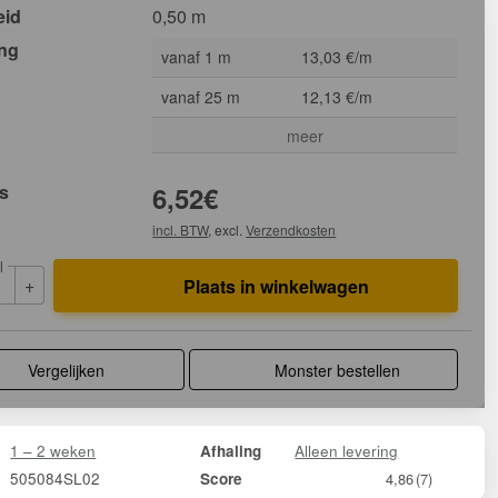
eid
0,50 m
ing
vanaf 1 m
13,03 €/m
vanaf 25 m
12,13 €/m
meer
js
6,52
€
incl. BTW
, excl.
Verzendkosten
l
+
Plaats in winkelwagen
Vergelijken
Monster bestellen
1 – 2 weken
Alleen levering
Afhaling
505084SL02
Score
4,86
(7)