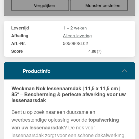
Vergelijken
Monster bestellen
1 – 2 weken
Levertijd
Alleen levering
Afhaling
505060SL02
Art.-Nr.
Score
4,86
(7)
Productinfo
Weckman Nok lessenaarsdak | 11,5 x 11,5 cm |
85° – Bescherming & perfecte afwerking voor uw
lessenaarsdak
Bent u op zoek naar een duurzame en
weerbestendige oplossing voor de
topafwerking
van uw lessenaarsdak?
De nok voor
lessenaarsdak zorgt voor een schone dakafwerking,