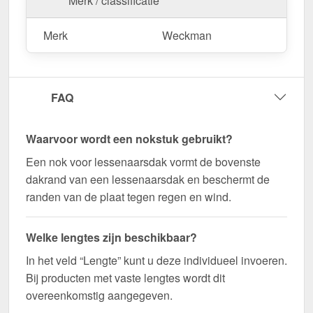
Merk / classificatie
deze te zagen.
Merk
Weckman
Bestel nu Nok lessenaarsdak | 11,5 x 11,5 cm |
85° bestellen – Op maat gemaakt voor uw project
& snel geleverd!
FAQ
Duurzaam, weerbestendig, op maat gemaakt - bestel
nu en profiteer van een snelle levering!
Waarvoor wordt een nokstuk gebruikt?
Wegens maatwerk / customisatie van herroepingsrecht uitgezonderd
Een nok voor lessenaarsdak vormt de bovenste
dakrand van een lessenaarsdak en beschermt de
randen van de plaat tegen regen en wind.
Welke lengtes zijn beschikbaar?
In het veld “Lengte” kunt u deze individueel invoeren.
Bij producten met vaste lengtes wordt dit
overeenkomstig aangegeven.