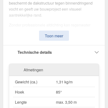
beschermt de dakstructuur tegen binnendringend
vocht en geeft uw bouwproject een visueel
aantrekkelijke rand.
Zonder professionele afdichting kan regenwater
ongecontroleerd binnendringen, met langdurige
Toon meer
schade aan de dakstructuur en gevel tot gevolg. Dit
nok voor lessenaarsdak is speciaal ontwikkeld om
de
dakrand op lange termijn af te dichten en te
Technische details
stabiliseren
. Het maakt indruk met zijn eenvoudige
montage, hoge weerstand en robuuste coating.
Afmetingen
Gemaakt van
Staal
met een
materiaaldikte van 0,50
mm
, biedt dit zetwerk een hoge stabiliteit. De
lengte
Gewicht (ca.)
1,31 kg/m
van max. 3,50 m
kunt u deze gemakkelijk aan uw
dak aanpassen. Dankzij de
25 µm polyester
Hoek
85°
coating
in
Chroomoxydegroen (RAL 6020)
blijft
het materiaal permanent beschermd tegen corrosie.
Lengte
max. 3,50 m