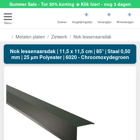
Summer Sale - Tot 30% korting ☀️ Klik hier! - nog 3 dagen
0
0
0
Zoeken
Vergelijkingslijst
Verlanglijst
Winkelwagen
Menu
Metalen platen
Zetwerk
Nok lessenaarsdak
Nok lessenaarsdak | 11,5 x 11,5 cm | 85° | Staal 0,50
mm | 25 µm Polyester | 6020 - Chroomoxydegroen