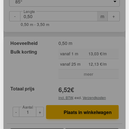
85°
Lengte
-
+
m
0,50 m - 3,50 m
Hoeveelheid
0,50 m
Bulk korting
vanaf 1 m
13,03 €/m
vanaf 25 m
12,13 €/m
meer
Totaal prijs
6,52
€
incl. BTW
, excl.
Verzendkosten
Aantal
-
+
Plaats in winkelwagen