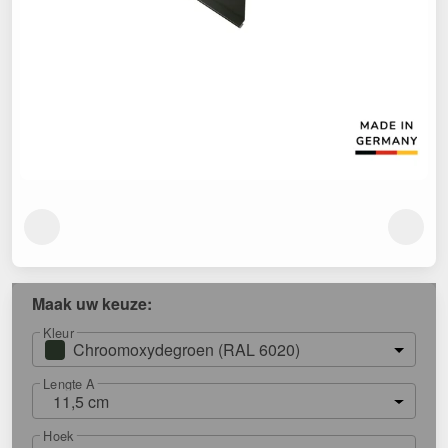
Maak uw keuze:
Kleur
Chroomoxydegroen (RAL 6020)
Lengte A
11,5 cm
Hoek