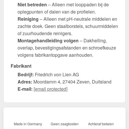
Niet betreden
– Alleen met looppaden bij de
oplegpunten of dalen van de profielen.
Reiniging
– Alleen met pH-neutrale middelen en
zachte doek. Geen staalborstels, schuurmiddelen
of zuurhoudende reinigers.
Montagehandleiding volgen
– Dakhelling,
overlap, bevestigingsafstanden en schroefkeuze
volgens fabrikantopgave aanhouden.
Fabrikant
Bedrijf:
Friedrich von Lien AG
Adres:
Moordamm 4, 27404 Zeven, Duitsland
E-mail:
[email protected]
Made in Germany
Geen zaagkosten
Achteraf betalen