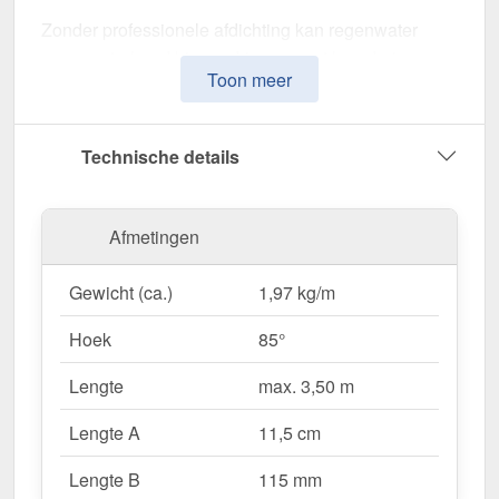
Zonder professionele afdichting kan regenwater
ongecontroleerd binnendringen, met langdurige
Toon meer
schade aan de dakstructuur en gevel tot gevolg. Dit
nok voor lessenaarsdak is speciaal ontwikkeld om
de
dakrand op lange termijn af te dichten en te
Technische details
stabiliseren
. Het maakt indruk met zijn eenvoudige
montage, hoge weerstand en robuuste coating.
Afmetingen
Gemaakt van
Staal
met een
materiaaldikte van 0,75
mm
, biedt dit zetwerk een hoge stabiliteit. De
lengte
Gewicht (ca.)
1,97 kg/m
van max. 3,50 m
kunt u deze gemakkelijk aan uw
dak aanpassen. Dankzij de
60 µm Puramid coating
Hoek
85°
in
Antracietgrijs (RAL 7016)
blijft het materiaal
permanent beschermd tegen corrosie.
Lengte
max. 3,50 m
Lengte A
11,5 cm
Waarom Nok lessenaarsdak | 11,5 x 11,5 cm |
85°?
Lengte B
115 mm