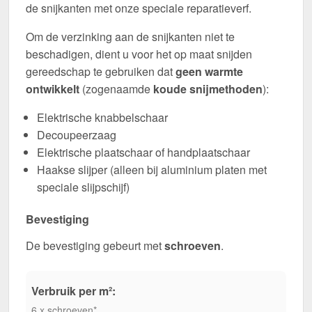
de snijkanten met onze speciale reparatieverf.
Om de verzinking aan de snijkanten niet te
beschadigen, dient u voor het op maat snijden
gereedschap te gebruiken dat
geen warmte
ontwikkelt
(zogenaamde
koude snijmethoden
):
Elektrische knabbelschaar
Decoupeerzaag
Elektrische plaatschaar of handplaatschaar
Haakse slijper (alleen bij aluminium platen met
speciale slijpschijf)
Bevestiging
De bevestiging gebeurt met
schroeven
.
Verbruik per m²:
6 x schroeven*