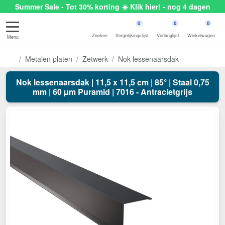
Summer Sale - Tot 30% korting ☀️ Klik hier! - nog 4 dagen
0
0
0
Zoeken
Vergelijkingslijst
Verlanglijst
Winkelwagen
Menu
Metalen platen
Zetwerk
Nok lessenaarsdak
Nok lessenaarsdak | 11,5 x 11,5 cm | 85° | Staal 0,75
mm | 60 µm Puramid | 7016 - Antracietgrijs