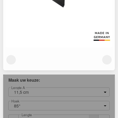
Maak uw keuze:
Lengte A
11,5 cm
Hoek
85°
Lengte