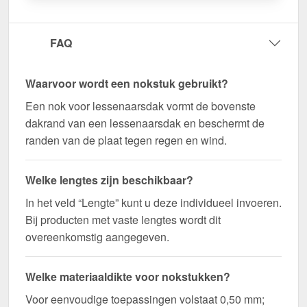
85° bestellen – Op maat gemaakt voor uw project
& snel geleverd!
FAQ
Duurzaam, weerbestendig, op maat gemaakt - bestel
nu en profiteer van een snelle levering!
Waarvoor wordt een nokstuk gebruikt?
Wegens maatwerk / customisatie van herroepingsrecht uitgezonderd
Een nok voor lessenaarsdak vormt de bovenste
dakrand van een lessenaarsdak en beschermt de
randen van de plaat tegen regen en wind.
Welke lengtes zijn beschikbaar?
In het veld “Lengte” kunt u deze individueel invoeren.
Bij producten met vaste lengtes wordt dit
overeenkomstig aangegeven.
Welke materiaaldikte voor nokstukken?
Voor eenvoudige toepassingen volstaat 0,50 mm;