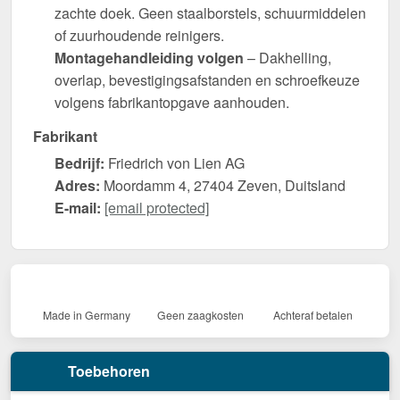
zachte doek. Geen staalborstels, schuurmiddelen
of zuurhoudende reinigers.
Montagehandleiding volgen
– Dakhelling,
overlap, bevestigingsafstanden en schroefkeuze
volgens fabrikantopgave aanhouden.
Fabrikant
Bedrijf:
Friedrich von Lien AG
Adres:
Moordamm 4, 27404 Zeven, Duitsland
E-mail:
[email protected]
Made in Germany
Geen zaagkosten
Achteraf betalen
Toebehoren