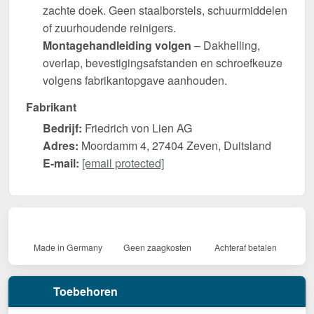
zachte doek. Geen staalborstels, schuurmiddelen
of zuurhoudende reinigers.
Montagehandleiding volgen
– Dakhelling,
overlap, bevestigingsafstanden en schroefkeuze
volgens fabrikantopgave aanhouden.
Fabrikant
Bedrijf:
Friedrich von Lien AG
Adres:
Moordamm 4, 27404 Zeven, Duitsland
E-mail:
[email protected]
Made in Germany
Geen zaagkosten
Achteraf betalen
Toebehoren