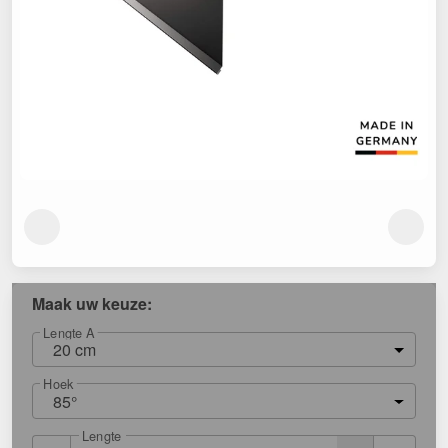
Maak uw keuze:
Lengte A
20 cm
Hoek
85°
Lengte