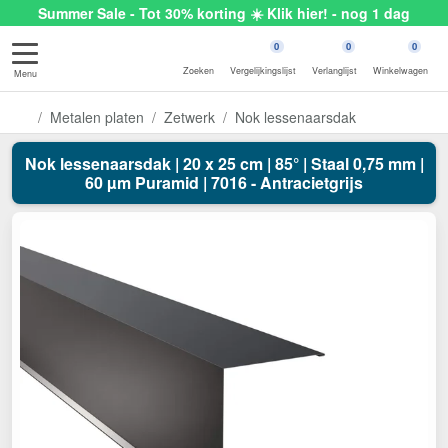
Summer Sale - Tot 30% korting ☀️ Klik hier! - nog 1 dag
0
0
0
Zoeken
Vergelijkingslijst
Verlanglijst
Winkelwagen
Menu
Metalen platen
Zetwerk
Nok lessenaarsdak
Nok lessenaarsdak | 20 x 25 cm | 85° | Staal 0,75 mm |
60 µm Puramid | 7016 - Antracietgrijs