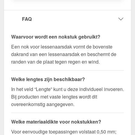
snel geleverd!
Duurzaam, weerbestendig, op maat gemaakt - bestel
FAQ
nu en profiteer van een snelle levering!
Wegens maatwerk / customisatie van herroepingsrecht uitgezonderd
Waarvoor wordt een nokstuk gebruikt?
Een nok voor lessenaarsdak vormt de bovenste
dakrand van een lessenaarsdak en beschermt de
randen van de plaat tegen regen en wind.
Welke lengtes zijn beschikbaar?
In het veld “Lengte” kunt u deze individueel invoeren.
Bij producten met vaste lengtes wordt dit
overeenkomstig aangegeven.
Welke materiaaldikte voor nokstukken?
Voor eenvoudige toepassingen volstaat 0,50 mm;