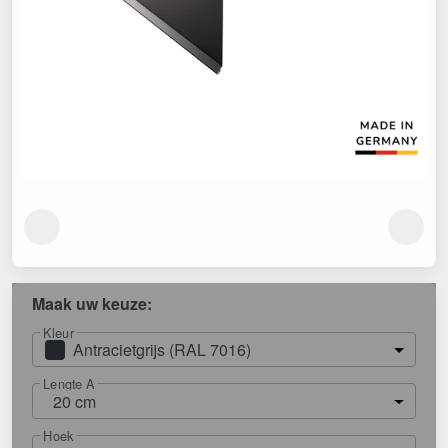
Maak uw keuze:
Kleur
Antracietgrijs (RAL 7016)
Lengte A
20 cm
Hoek