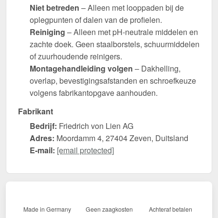
Niet betreden
– Alleen met looppaden bij de
oplegpunten of dalen van de profielen.
Reiniging
– Alleen met pH-neutrale middelen en
zachte doek. Geen staalborstels, schuurmiddelen
of zuurhoudende reinigers.
Montagehandleiding volgen
– Dakhelling,
overlap, bevestigingsafstanden en schroefkeuze
volgens fabrikantopgave aanhouden.
Fabrikant
Bedrijf:
Friedrich von Lien AG
Adres:
Moordamm 4, 27404 Zeven, Duitsland
E-mail:
[email protected]
Made in Germany
Geen zaagkosten
Achteraf betalen