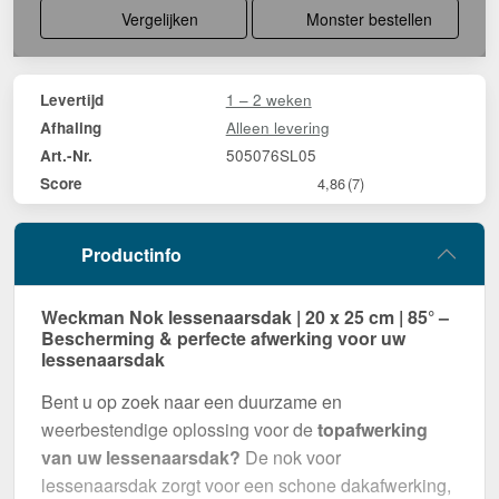
Vergelijken
Monster bestellen
1 – 2 weken
Levertijd
Alleen levering
Afhaling
505076SL05
Art.-Nr.
Score
4,86
(7)
Productinfo
Weckman Nok lessenaarsdak | 20 x 25 cm | 85° –
Bescherming & perfecte afwerking voor uw
lessenaarsdak
Bent u op zoek naar een duurzame en
weerbestendige oplossing voor de
topafwerking
van uw lessenaarsdak?
De nok voor
lessenaarsdak zorgt voor een schone dakafwerking,