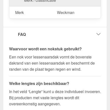
Merk / classificatie
deze te zagen.
Bestel nu Nok lessenaarsdak | 20 x 25 cm | 85°
Merk
Weckman
bestellen – Op maat gemaakt voor uw project &
snel geleverd!
Duurzaam, weerbestendig, op maat gemaakt - bestel
FAQ
nu en profiteer van een snelle levering!
Wegens maatwerk / customisatie van herroepingsrecht uitgezonderd
Waarvoor wordt een nokstuk gebruikt?
Een nok voor lessenaarsdak vormt de bovenste
dakrand van een lessenaarsdak en beschermt de
randen van de plaat tegen regen en wind.
Welke lengtes zijn beschikbaar?
In het veld “Lengte” kunt u deze individueel invoeren.
Bij producten met vaste lengtes wordt dit
overeenkomstig aangegeven.