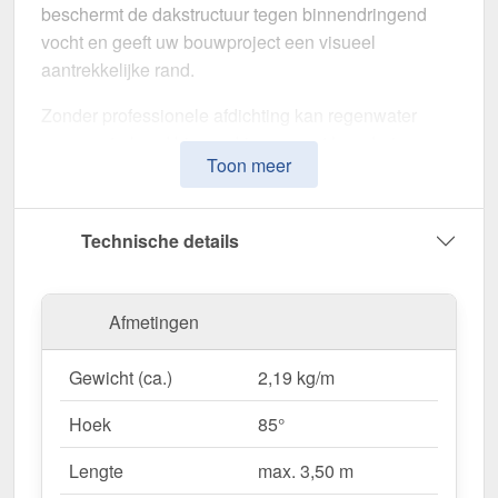
beschermt de dakstructuur tegen binnendringend
vocht en geeft uw bouwproject een visueel
aantrekkelijke rand.
Zonder professionele afdichting kan regenwater
ongecontroleerd binnendringen, met langdurige
Toon meer
schade aan de dakstructuur en gevel tot gevolg. Dit
nok voor lessenaarsdak is speciaal ontwikkeld om
de
dakrand op lange termijn af te dichten en te
Technische details
stabiliseren
. Het maakt indruk met zijn eenvoudige
montage, hoge weerstand en robuuste coating.
Afmetingen
Gemaakt van
Staal
met een
materiaaldikte van 0,50
mm
, biedt dit zetwerk een hoge stabiliteit. De
lengte
Gewicht (ca.)
2,19 kg/m
van max. 3,50 m
kunt u deze gemakkelijk aan uw
dak aanpassen. Dankzij de
25 µm polyester
Hoek
85°
coating
in
Antracietgrijs (RAL 7016)
blijft het
materiaal permanent beschermd tegen corrosie.
Lengte
max. 3,50 m