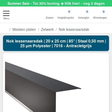
Summer Sale - Tot 30% korting ☀️ Klik hier! - nog 2 dagen
0
0
0
Zoeken
Vergelijkingslijst
Verlanglijst
Winkelwagen
Menu
Metalen platen
Zetwerk
Nok lessenaarsdak
Nok lessenaarsdak | 20 x 25 cm | 85° | Staal 0,50 mm |
25 µm Polyester | 7016 - Antracietgrijs