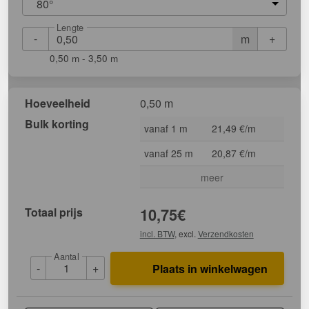
80°
Lengte
-
+
m
0,50 m - 3,50 m
Hoeveelheid
0,50 m
Bulk korting
vanaf 1 m
21,49 €/m
vanaf 25 m
20,87 €/m
meer
Totaal prijs
10,75
€
incl. BTW
, excl.
Verzendkosten
Aantal
-
+
Plaats in winkelwagen