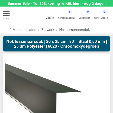
Summer Sale - Tot 30% korting ☀️ Klik hier! - nog 2 dagen
0
0
0
Zoeken
Vergelijkingslijst
Verlanglijst
Winkelwagen
Menu
Metalen platen
Zetwerk
Nok lessenaarsdak
Nok lessenaarsdak | 20 x 25 cm | 80° | Staal 0,50 mm |
25 µm Polyester | 6020 - Chroomoxydegroen