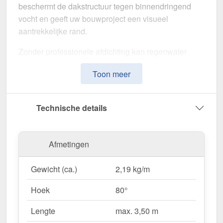
beschermt de dakstructuur tegen binnendringend
vocht en geeft uw bouwproject een visueel
aantrekkelijke rand.
Zonder professionele afdichting kan regenwater
ongecontroleerd binnendringen, met langdurige
Toon meer
schade aan de dakstructuur en gevel tot gevolg. Dit
nok voor lessenaarsdak is speciaal ontwikkeld om
de
dakrand op lange termijn af te dichten en te
Technische details
stabiliseren
. Het maakt indruk met zijn eenvoudige
montage, hoge weerstand en robuuste coating.
Afmetingen
Gemaakt van
Staal
met een
materiaaldikte van 0,50
mm
, biedt dit zetwerk een hoge stabiliteit. De
lengte
Gewicht (ca.)
2,19 kg/m
van max. 3,50 m
kunt u deze gemakkelijk aan uw
dak aanpassen. Dankzij de
25 µm polyester
Hoek
80°
coating
in
Chroomoxydegroen (RAL 6020)
blijft
het materiaal permanent beschermd tegen corrosie.
Lengte
max. 3,50 m