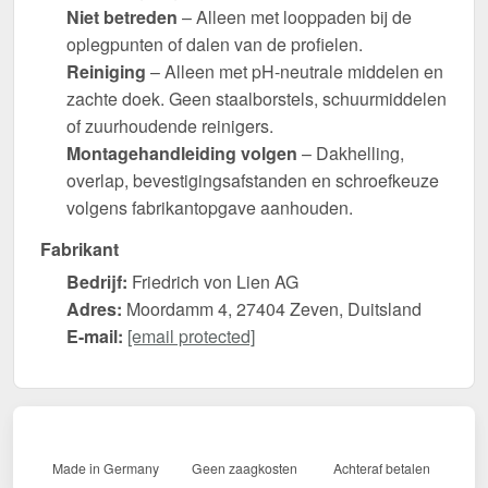
Niet betreden
– Alleen met looppaden bij de
oplegpunten of dalen van de profielen.
Reiniging
– Alleen met pH-neutrale middelen en
zachte doek. Geen staalborstels, schuurmiddelen
of zuurhoudende reinigers.
Montagehandleiding volgen
– Dakhelling,
overlap, bevestigingsafstanden en schroefkeuze
volgens fabrikantopgave aanhouden.
Fabrikant
Bedrijf:
Friedrich von Lien AG
Adres:
Moordamm 4, 27404 Zeven, Duitsland
E-mail:
[email protected]
Made in Germany
Geen zaagkosten
Achteraf betalen