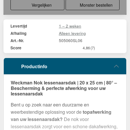
Vergelijken
Monster bestellen
1 – 2 weken
Levertijd
Alleen levering
Afhaling
505060SL06
Art.-Nr.
Score
4,86
(7)
Productinfo
Weckman Nok lessenaarsdak | 20 x 25 cm | 80° –
Bescherming & perfecte afwerking voor uw
lessenaarsdak
Bent u op zoek naar een duurzame en
weerbestendige oplossing voor de
topafwerking
van uw lessenaarsdak?
De nok voor
lessenaarsdak zorgt voor een schone dakafwerking,