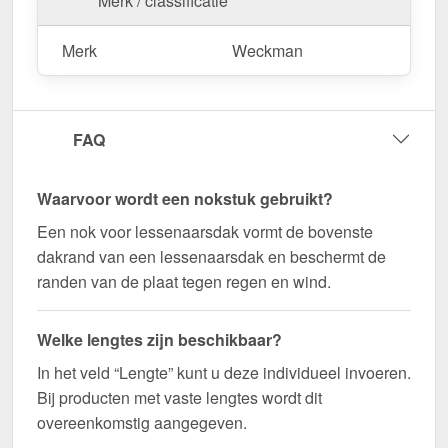
Merk / classificatie
deze te zagen.
Bestel nu Nok lessenaarsdak | 20 x 25 cm | 80°
Merk
Weckman
bestellen – Op maat gemaakt voor uw project &
snel geleverd!
Duurzaam, weerbestendig, op maat gemaakt - bestel
FAQ
nu en profiteer van een snelle levering!
Wegens maatwerk / customisatie van herroepingsrecht uitgezonderd
Waarvoor wordt een nokstuk gebruikt?
Een nok voor lessenaarsdak vormt de bovenste
dakrand van een lessenaarsdak en beschermt de
randen van de plaat tegen regen en wind.
Welke lengtes zijn beschikbaar?
In het veld “Lengte” kunt u deze individueel invoeren.
Bij producten met vaste lengtes wordt dit
overeenkomstig aangegeven.