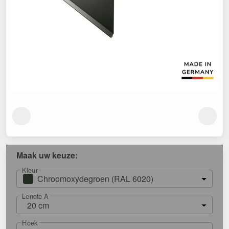
Maak uw keuze:
Kleur
Chroomoxydegroen (RAL 6020)
Lengte A
20 cm
Hoek