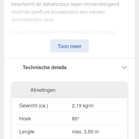
beschermt de dakstructuur tegen binnendringend
vocht en geeft uw bouwproject een visueel
aantrekkelijke rand.
Zonder professionele afdichting kan regenwater
ongecontroleerd binnendringen, met langdurige
Toon meer
schade aan de dakstructuur en gevel tot gevolg. Dit
nok voor lessenaarsdak is speciaal ontwikkeld om
de
dakrand op lange termijn af te dichten en te
Technische details
stabiliseren
. Het maakt indruk met zijn eenvoudige
montage, hoge weerstand en robuuste coating.
Afmetingen
Gemaakt van
Staal
met een
materiaaldikte van 0,50
mm
, biedt dit zetwerk een hoge stabiliteit. De
lengte
Gewicht (ca.)
2,19 kg/m
van max. 3,50 m
kunt u deze gemakkelijk aan uw
dak aanpassen. Dankzij de
25 µm polyester
Hoek
85°
coating
in
Chroomoxydegroen (RAL 6020)
blijft
het materiaal permanent beschermd tegen corrosie.
Lengte
max. 3,50 m