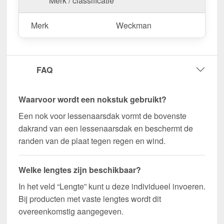
Merk / classificatie
deze te zagen.
Bestel nu Nok lessenaarsdak | 20 x 25 cm | 85°
Merk
Weckman
bestellen – Op maat gemaakt voor uw project &
snel geleverd!
Duurzaam, weerbestendig, op maat gemaakt - bestel
FAQ
nu en profiteer van een snelle levering!
Wegens maatwerk / customisatie van herroepingsrecht uitgezonderd
Waarvoor wordt een nokstuk gebruikt?
Een nok voor lessenaarsdak vormt de bovenste
dakrand van een lessenaarsdak en beschermt de
randen van de plaat tegen regen en wind.
Welke lengtes zijn beschikbaar?
In het veld “Lengte” kunt u deze individueel invoeren.
Bij producten met vaste lengtes wordt dit
overeenkomstig aangegeven.