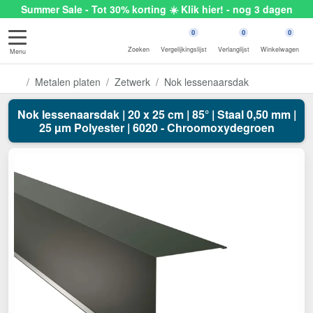
Summer Sale - Tot 30% korting ☀️ Klik hier! - nog 3 dagen
0
0
0
Zoeken
Vergelijkingslijst
Verlanglijst
Winkelwagen
Menu
Metalen platen
Zetwerk
Nok lessenaarsdak
Nok lessenaarsdak | 20 x 25 cm | 85° | Staal 0,50 mm |
25 µm Polyester | 6020 - Chroomoxydegroen