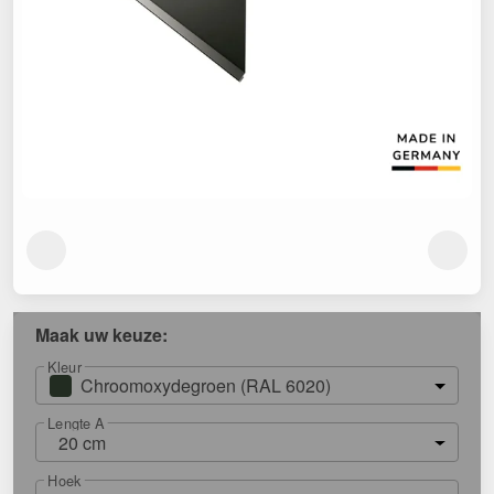
Maak uw keuze:
Kleur
Chroomoxydegroen (RAL 6020)
Lengte A
20 cm
Hoek