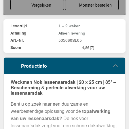
Vergelijken
Monster bestellen
1 – 2 weken
Levertijd
Alleen levering
Afhaling
505060SL05
Art.-Nr.
Score
4,86
(7)
Productinfo
Weckman Nok lessenaarsdak | 20 x 25 cm | 85° –
Bescherming & perfecte afwerking voor uw
lessenaarsdak
Bent u op zoek naar een duurzame en
weerbestendige oplossing voor de
topafwerking
van uw lessenaarsdak?
De nok voor
lessenaarsdak zorgt voor een schone dakafwerking,