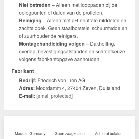
Niet betreden
– Alleen met looppaden bij de
oplegpunten of dalen van de profielen.
Reiniging
– Alleen met pH-neutrale middelen en
zachte doek. Geen staalborstels, schuurmiddelen
of zuurhoudende reinigers.
Montagehandleiding volgen
– Dakhelling,
overlap, bevestigingsafstanden en schroefkeuze
volgens fabrikantopgave aanhouden.
Fabrikant
Bedrijf:
Friedrich von Lien AG
Adres:
Moordamm 4, 27404 Zeven, Duitsland
E-mail:
[email protected]
Made in Germany
Geen zaagkosten
Achteraf betalen