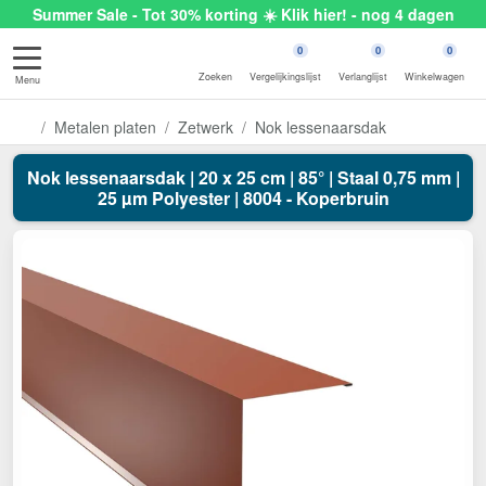
Summer Sale - Tot 30% korting ☀️ Klik hier! - nog 4 dagen
0
0
0
Zoeken
Vergelijkingslijst
Verlanglijst
Winkelwagen
Menu
Metalen platen
Zetwerk
Nok lessenaarsdak
Nok lessenaarsdak | 20 x 25 cm | 85° | Staal 0,75 mm |
25 µm Polyester | 8004 - Koperbruin