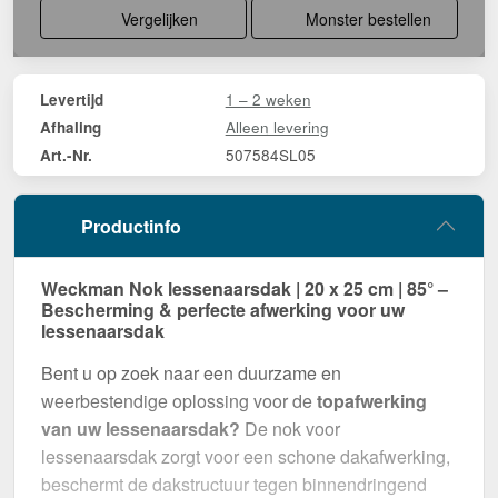
Vergelijken
Monster bestellen
1 – 2 weken
Levertijd
Alleen levering
Afhaling
507584SL05
Art.-Nr.
Productinfo
Weckman Nok lessenaarsdak | 20 x 25 cm | 85° –
Bescherming & perfecte afwerking voor uw
lessenaarsdak
Bent u op zoek naar een duurzame en
weerbestendige oplossing voor de
topafwerking
van uw lessenaarsdak?
De nok voor
lessenaarsdak zorgt voor een schone dakafwerking,
beschermt de dakstructuur tegen binnendringend