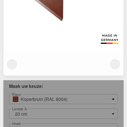
Maak uw keuze:
Kleur
Koperbruin (RAL 8004)
Lengte A
20 cm
Hoek