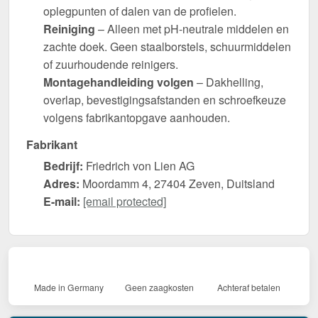
oplegpunten of dalen van de profielen.
Reiniging
– Alleen met pH-neutrale middelen en
zachte doek. Geen staalborstels, schuurmiddelen
of zuurhoudende reinigers.
Montagehandleiding volgen
– Dakhelling,
overlap, bevestigingsafstanden en schroefkeuze
volgens fabrikantopgave aanhouden.
Fabrikant
Bedrijf:
Friedrich von Lien AG
Adres:
Moordamm 4, 27404 Zeven, Duitsland
E-mail:
[email protected]
Made in Germany
Geen zaagkosten
Achteraf betalen