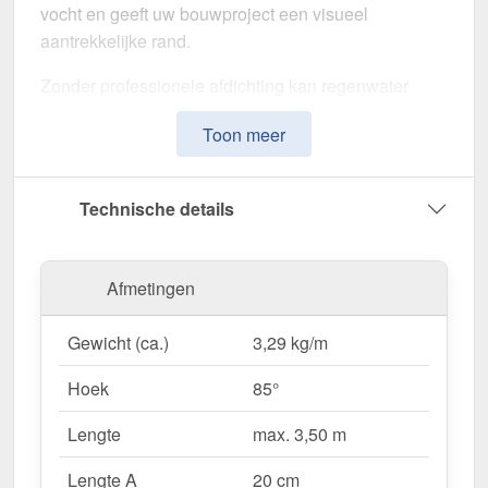
vocht en geeft uw bouwproject een visueel
aantrekkelijke rand.
Zonder professionele afdichting kan regenwater
ongecontroleerd binnendringen, met langdurige
Toon meer
schade aan de dakstructuur en gevel tot gevolg. Dit
nok voor lessenaarsdak is speciaal ontwikkeld om
de
dakrand op lange termijn af te dichten en te
Technische details
stabiliseren
. Het maakt indruk met zijn eenvoudige
montage, hoge weerstand en robuuste coating.
Afmetingen
Gemaakt van
Staal
met een
materiaaldikte van 0,75
mm
, biedt dit zetwerk een hoge stabiliteit. De
lengte
Gewicht (ca.)
3,29 kg/m
van max. 3,50 m
kunt u deze gemakkelijk aan uw
dak aanpassen. Dankzij de
25 µm polyester
Hoek
85°
coating
in
Koperbruin (RAL 8004)
blijft het
materiaal permanent beschermd tegen corrosie.
Lengte
max. 3,50 m
Lengte A
20 cm