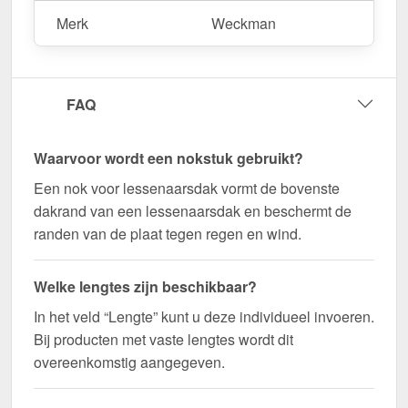
Bestel nu Nok lessenaarsdak | 20 x 25 cm | 85°
Merk
Weckman
bestellen – Op maat gemaakt voor uw project &
snel geleverd!
Duurzaam, weerbestendig, op maat gemaakt - bestel
FAQ
nu en profiteer van een snelle levering!
Wegens maatwerk / customisatie van herroepingsrecht uitgezonderd
Waarvoor wordt een nokstuk gebruikt?
Een nok voor lessenaarsdak vormt de bovenste
dakrand van een lessenaarsdak en beschermt de
randen van de plaat tegen regen en wind.
Welke lengtes zijn beschikbaar?
In het veld “Lengte” kunt u deze individueel invoeren.
Bij producten met vaste lengtes wordt dit
overeenkomstig aangegeven.