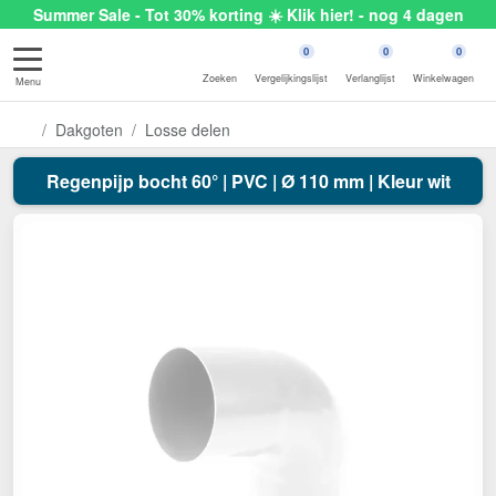
Summer Sale - Tot 30% korting ☀️ Klik hier! - nog 4 dagen
0
0
0
Zoeken
Vergelijkingslijst
Verlanglijst
Winkelwagen
Menu
Dakgoten
Losse delen
Regenpijp bocht 60° | PVC | Ø 110 mm | Kleur wit