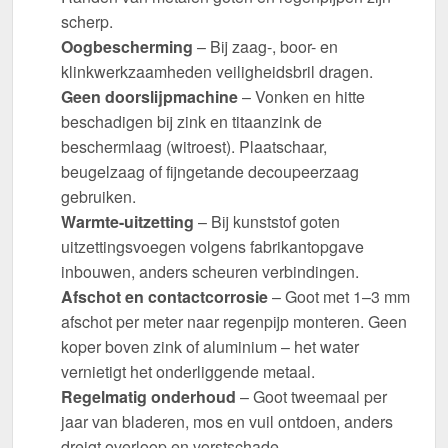
scherp.
Oogbescherming
– Bij zaag-, boor- en
klinkwerkzaamheden veiligheidsbril dragen.
Geen doorslijpmachine
– Vonken en hitte
beschadigen bij zink en titaanzink de
beschermlaag (witroest). Plaatschaar,
beugelzaag of fijngetande decoupeerzaag
gebruiken.
Warmte-uitzetting
– Bij kunststof goten
uitzettingsvoegen volgens fabrikantopgave
inbouwen, anders scheuren verbindingen.
Afschot en contactcorrosie
– Goot met 1–3 mm
afschot per meter naar regenpijp monteren. Geen
koper boven zink of aluminium – het water
vernietigt het onderliggende metaal.
Regelmatig onderhoud
– Goot tweemaal per
jaar van bladeren, mos en vuil ontdoen, anders
dreigt overloop en vorstschade.