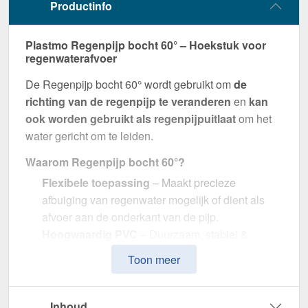
Productinfo
Plastmo Regenpijp bocht 60° – Hoekstuk voor
regenwaterafvoer
De Regenpijp bocht 60° wordt gebruikt om
de
richting van de regenpijp te veranderen
en
kan
ook worden gebruikt als regenpijpuitlaat
om het
water gericht om te leiden.
Waarom Regenpijp bocht 60°?
Flexibele toepassing
– Maakt precieze
afbuiging van regenwater mogelijk of dient als
afvoer aan de onderkant van de pijp.
Hoogwaardig PVC
– Duurzaam, stabiel &
bestand tegen weersinvloeden.
Toon meer
Efficiënte waterafvoer
– Optimale afmeting met
110 mm diameter.
Eenvoudige montage
– Perfecte pasvorm voor
Inhoud