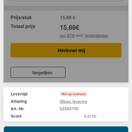
Prijs/stuk
15,88
€
Totaal prijs
15,88
€
incl. BTW
, excl.
Verzendkosten
Herinner mij
Vergelijken
Levertijd
Niet op voorraad
Alleen levering
Afhaling
52263700
Art.-Nr.
Score
4,3
(10)