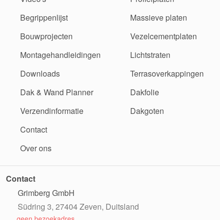
Begrippenlijst
Massieve platen
Bouwprojecten
Vezelcementplaten
Montagehandleidingen
Lichtstraten
Downloads
Terrasoverkappingen
Dak & Wand Planner
Dakfolie
Verzendinformatie
Dakgoten
Contact
Over ons
Contact
Grimberg GmbH
Südring 3, 27404 Zeven, Duitsland
geen bezoekadres