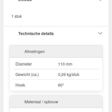
Plastmo PVC dakgoten.
UV- & weerbestendig
– Bestand tegen zonlicht,
1 stuk
vocht en andere omgevingsinvloeden.
Garantie
– 10 jaar voor langdurige kwaliteit &
veiligheid.
Technische details
Bestel nu Regenpijp bocht 60° – Voor een
nauwkeurige en gecontroleerde waterstroom!
Afmetingen
Diameter
110 mm
Gewicht (ca.)
0,29 kg/stuk
Hoek
60°
Materiaal / opbouw