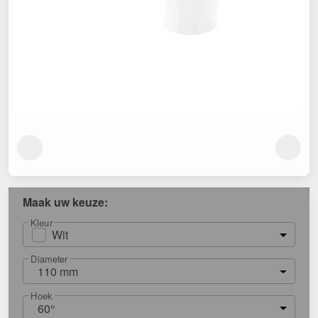
Maak uw keuze:
Kleur
Wit
Diameter
110 mm
Hoek
60°