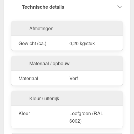
6002) voor een onopvallende reparatie.
Technische details
Gemakkelijk te gebruiken
– Sneldrogend en
gemakkelijk aan te brengen.
Effectieve bescherming
– Dicht snijranden af &
Afmetingen
beschermt tegen verwering.
Praktische grootte
– 20 ml, ideaal voor gerichte
Gewicht (ca.)
0,20 kg/stuk
reparaties.
Bestel nu Reparatiestift | Tube | 20 ml – Voor
Materiaal / opbouw
langdurige bescherming & een vlekkeloos
oppervlak!
Materiaal
Verf
Kleur / uiterlijk
Kleur
Loofgroen (RAL
6002)