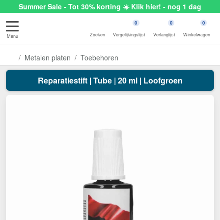
Summer Sale - Tot 30% korting ☀️ Klik hier! - nog 1 dag
0
0
0
Zoeken
Vergelijkingslijst
Verlanglijst
Winkelwagen
Menu
Metalen platen
Toebehoren
Reparatiestift | Tube | 20 ml | Loofgroen