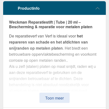
Productinfo
Weckman Reparatiestift | Tube | 20 ml –
Bescherming & reparatie voor metalen platen
De reparatieverf van Verf is ideaal voor
het
repareren van schade en het afdichten van
snijranden op metalen platen
. Het biedt een
betrouwbare oppervlaktebescherming en voorkomt
corrosie op open metalen randen..
Als u zelf (stalen) platen op maat snijdt, raden wij u
aan deze reparatieverf te gebruiken om de
snijranden betrouwbaar af te dichten. Deze
behandeling is niet absoluut noodzakelijk voor
aluminium platen, omdat aluminium niet roest.
Toon meer
Waarom Reparatiestift | Tube | 20 ml?
Perfect passende kleur
– In Loofgroen (RAL