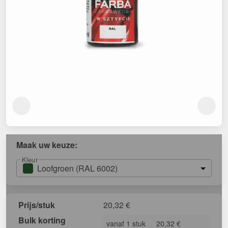
Maak uw keuze:
Kleur
Loofgroen (RAL 6002)
Prijs/stuk
20,32
€
Bulk korting
vanaf 1 stuk
20,32 €