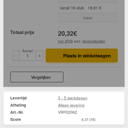
vanaf 16 stuk
18,81 €
meer
Totaal prijs
20,32
€
incl. BTW
, excl.
Verzendkosten
Aantal
-
+
Plaats in winkelwagen
Vergelijken
3 - 5 werkdagen
Levertijd
Alleen levering
Afhaling
VRF02062
Art.-Nr.
Score
4,31
(16)