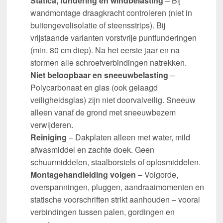
Statica, fundering en windbelasting
– Bij
wandmontage draagkracht controleren (niet in
buitengevelisolatie of steensstrips). Bij
vrijstaande varianten vorstvrije puntfunderingen
(min. 80 cm diep). Na het eerste jaar en na
stormen alle schroefverbindingen natrekken.
Niet beloopbaar en sneeuwbelasting
–
Polycarbonaat en glas (ook gelaagd
veiligheidsglas) zijn niet doorvalveilig. Sneeuw
alleen vanaf de grond met sneeuwbezem
verwijderen.
Reiniging
– Dakplaten alleen met water, mild
afwasmiddel en zachte doek. Geen
schuurmiddelen, staalborstels of oplosmiddelen.
Montagehandleiding volgen
– Volgorde,
overspanningen, pluggen, aandraaimomenten en
statische voorschriften strikt aanhouden – vooral
verbindingen tussen palen, gordingen en