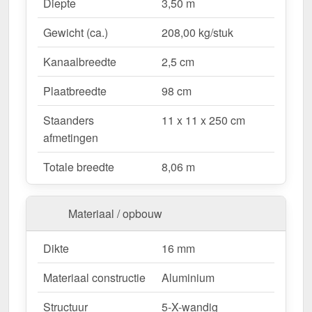
Waarom Terrasoverkapping | Sneeuwzone 1 |
Diepte
3,50 m
RAL 7016?
Gewicht (ca.)
208,00 kg/stuk
Duurzaam & stabiel
– Hoogwaardige Aluminium
constructie voor maximale weersbestendigheid.
Kanaalbreedte
2,5 cm
Effectieve bescherming tegen weersinvloeden
– Bestendige Polycarbonaat dakbedekking
Plaatbreedte
98 cm
beschermt tegen regen & UV-straling.
Staanders
11 x 11 x 250 cm
Robuust voor alle weersomstandigheden
–
afmetingen
Beschikbaar voor sneeuwzone 1 (0,65 kN/m²),
ideaal voor verschillende klimatologische
Totale breedte
8,06 m
omstandigheden.
Optimale lichttransmissie
– Heldere &
vriendelijke sfeer met ongeveer 70 %
Materiaal / opbouw
lichttransmissie.
Geïntegreerde dakgoot
– Waterafvoer via de
Dikte
16 mm
verborgen goot, esthetisch & functioneel.
Materiaal constructie
Aluminium
Ruimtebesparend design
– Met slechts 3
berichten blijft uw terras open & ruimtelijk.
Structuur
5-X-wandig