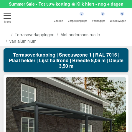
Summer Sale - Tot 30% korting ☀️ Klik hier! - nog 4 dagen
0
0
0
Zoeken
Vergelijkingslijst
Verlanglijst
Winkelwagen
Menu
Terrasoverkappingen
Met onderconstructie
van aluminium
Terrasoverkapping | Sneeuwzone 1 | RAL 7016 |
Plaat helder | Lijst halfrond | Breedte 8,06 m | Diepte
3,50 m