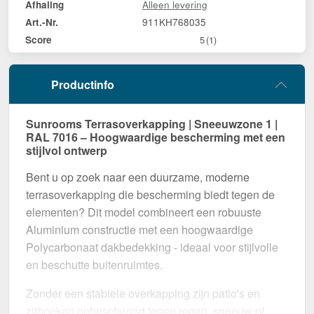
Alleen levering
Afhaling
911KH768035
Art.-Nr.
Score
5
(1)
Productinfo
Sunrooms Terrasoverkapping | Sneeuwzone 1 |
RAL 7016 – Hoogwaardige bescherming met een
stijlvol ontwerp
Bent u op zoek naar een duurzame, moderne
terrasoverkapping die bescherming biedt tegen de
elementen? Dit model combineert een robuuste
Aluminium constructie met een hoogwaardige
Polycarbonaat dakbedekking - ideaal voor stijlvolle
en beschutte buitenruimtes.
Zonder een stabiele overkapping zijn patio's en
zithoeken onbeschermd tegen regen, sneeuw of