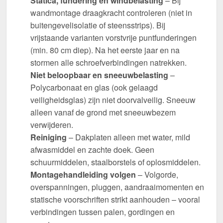
Statica, fundering en windbelasting
– Bij
wandmontage draagkracht controleren (niet in
buitengevelisolatie of steensstrips). Bij
vrijstaande varianten vorstvrije puntfunderingen
(min. 80 cm diep). Na het eerste jaar en na
stormen alle schroefverbindingen natrekken.
Niet beloopbaar en sneeuwbelasting
–
Polycarbonaat en glas (ook gelaagd
veiligheidsglas) zijn niet doorvalveilig. Sneeuw
alleen vanaf de grond met sneeuwbezem
verwijderen.
Reiniging
– Dakplaten alleen met water, mild
afwasmiddel en zachte doek. Geen
schuurmiddelen, staalborstels of oplosmiddelen.
Montagehandleiding volgen
– Volgorde,
overspanningen, pluggen, aandraaimomenten en
statische voorschriften strikt aanhouden – vooral
verbindingen tussen palen, gordingen en