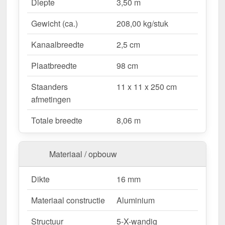
Waarom Terrasoverkapping | Sneeuwzone 1 |
Diepte
3,50 m
RAL 9016?
Gewicht (ca.)
208,00 kg/stuk
Duurzaam & stabiel
– Hoogwaardige Aluminium
constructie voor maximale weersbestendigheid.
Kanaalbreedte
2,5 cm
Effectieve bescherming tegen weersinvloeden
– Bestendige Polycarbonaat dakbedekking
Plaatbreedte
98 cm
beschermt tegen regen & UV-straling.
Staanders
11 x 11 x 250 cm
Robuust voor alle weersomstandigheden
–
afmetingen
Beschikbaar voor sneeuwzone 1 (0,65 kN/m²),
ideaal voor verschillende klimatologische
Totale breedte
8,06 m
omstandigheden.
Optimale lichttransmissie
– Heldere &
vriendelijke sfeer met ongeveer 70 %
Materiaal / opbouw
lichttransmissie.
Geïntegreerde dakgoot
– Waterafvoer via de
Dikte
16 mm
verborgen goot, esthetisch & functioneel.
Materiaal constructie
Aluminium
Ruimtebesparend design
– Met slechts 3
berichten blijft uw terras open & ruimtelijk.
Structuur
5-X-wandig