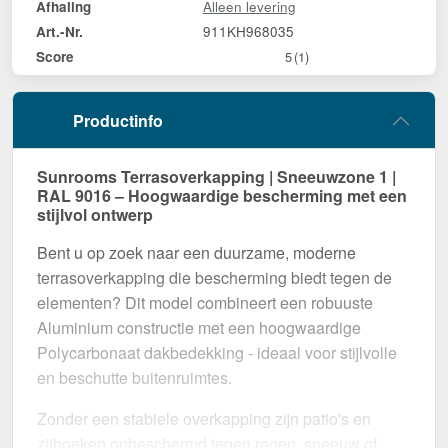
Alleen levering
Afhaling
911KH968035
Art.-Nr.
Score
5
(1)
Productinfo
Sunrooms Terrasoverkapping | Sneeuwzone 1 |
RAL 9016 – Hoogwaardige bescherming met een
stijlvol ontwerp
Bent u op zoek naar een duurzame, moderne
terrasoverkapping die bescherming biedt tegen de
elementen? Dit model combineert een robuuste
Aluminium constructie met een hoogwaardige
Polycarbonaat dakbedekking - ideaal voor stijlvolle
en beschutte buitenruimtes.
Zonder een stabiele overkapping zijn patio's en
zithoeken onbeschermd tegen regen, sneeuw of