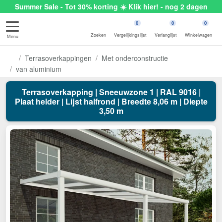
Summer Sale - Tot 30% korting ☀️ Klik hier! - nog 2 dagen
0
0
0
Zoeken
Vergelijkingslijst
Verlanglijst
Winkelwagen
Menu
Terrasoverkappingen
Met onderconstructie
van aluminium
Terrasoverkapping | Sneeuwzone 1 | RAL 9016 |
Plaat helder | Lijst halfrond | Breedte 8,06 m | Diepte
3,50 m