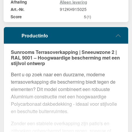
Alleen levering
Afhaling
912KH915025
Art.-Nr.
Score
5
(1)
Productinfo
Sunrooms Terrasoverkapping | Sneeuwzone 2 |
RAL 9001 – Hoogwaardige bescherming met een
stijlvol ontwerp
Bent u op zoek naar een duurzame, moderne
terrasoverkapping die bescherming biedt tegen de
elementen? Dit model combineert een robuuste
Aluminium constructie met een hoogwaardige
Polycarbonaat dakbedekking - ideaal voor stijlvolle
en beschutte buitenruimtes.
Zonder een stabiele overkapping zijn patio's en
zithoeken onbeschermd tegen regen, sneeuw of