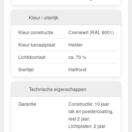
Aangepaste look
– Verkrijgbaar met Halfrond
sierlijst voor een ontwerp op maat.
Garantie
– 10 jaar voor kwaliteit en veiligheid op
Kleur / uiterlijk
lange termijn.
Kleur constructie
Cremewit (RAL 9001)
Ideaal voor de volgende toepassingen:
Kleur kanaalplaat
Helder
Terrassen & zithoeken
– Bescherming tegen
Lichtdoorlaat
ca. 70 %
zon en regen voor gezellige buitenruimtes.
Gastronomie & Hotels
– Hoogwaardige
Sierlijst
Halfrond
dakbedekking voor buiten & klantencomfort.
Carports & parkeerplaatsen
– Betrouwbare
bescherming voor voertuigen & fietsen.
Technische eigenschappen
Tuinhuisjes & pergola's
– Pavillons und
Pergolen.
Garantie
Constructie: 10 jaar
Nieuwe gebouwen & renovaties
– Flexibele
lak en poedercoating,
oplossing voor nieuwe en bestaande gebouwen.
rest 2 jaar.
Lichtplaten: 2 jaar