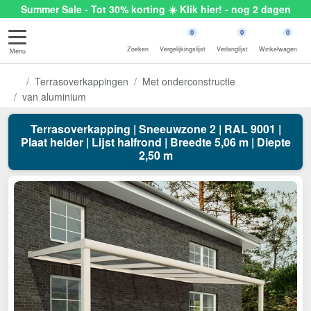
Summer Sale - Tot 30% korting ☀️ Klik hier! - nog 2 dagen
0
0
0
Zoeken
Vergelijkingslijst
Verlanglijst
Winkelwagen
Menu
Terrasoverkappingen
Met onderconstructie
van aluminium
Terrasoverkapping | Sneeuwzone 2 | RAL 9001 |
Plaat helder | Lijst halfrond | Breedte 5,06 m | Diepte
2,50 m