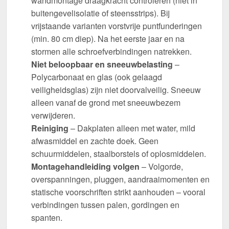
wandmontage draagkracht controleren (niet in
buitengevelisolatie of steensstrips). Bij
vrijstaande varianten vorstvrije puntfunderingen
(min. 80 cm diep). Na het eerste jaar en na
stormen alle schroefverbindingen natrekken.
Niet beloopbaar en sneeuwbelasting
–
Polycarbonaat en glas (ook gelaagd
veiligheidsglas) zijn niet doorvalveilig. Sneeuw
alleen vanaf de grond met sneeuwbezem
verwijderen.
Reiniging
– Dakplaten alleen met water, mild
afwasmiddel en zachte doek. Geen
schuurmiddelen, staalborstels of oplosmiddelen.
Montagehandleiding volgen
– Volgorde,
overspanningen, pluggen, aandraaimomenten en
statische voorschriften strikt aanhouden – vooral
verbindingen tussen palen, gordingen en
spanten.