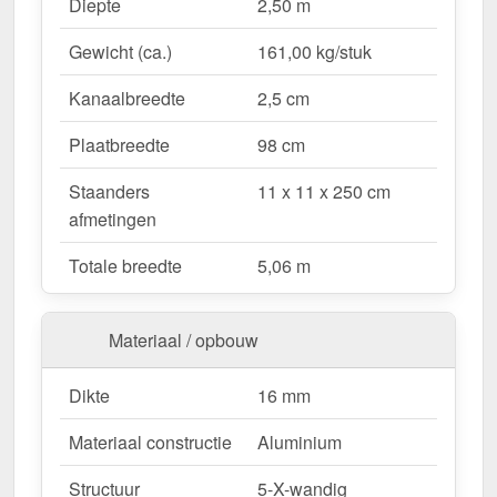
Waarom Terrasoverkapping | Sneeuwzone 2 |
Diepte
2,50 m
RAL 9001?
Gewicht (ca.)
161,00 kg/stuk
Duurzaam & stabiel
– Hoogwaardige Aluminium
constructie voor maximale weersbestendigheid.
Kanaalbreedte
2,5 cm
Effectieve bescherming tegen weersinvloeden
– Bestendige Polycarbonaat dakbedekking
Plaatbreedte
98 cm
beschermt tegen regen & UV-straling.
Staanders
11 x 11 x 250 cm
Robuust voor alle weersomstandigheden
–
afmetingen
Beschikbaar voor sneeuwzone 2 (0,85 kN/m²),
ideaal voor verschillende klimatologische
Totale breedte
5,06 m
omstandigheden.
Optimale lichttransmissie
– Heldere &
vriendelijke sfeer met ongeveer 70 %
Materiaal / opbouw
lichttransmissie.
Geïntegreerde dakgoot
– Waterafvoer via de
Dikte
16 mm
verborgen goot, esthetisch & functioneel.
Materiaal constructie
Aluminium
Ruimtebesparend design
– Met slechts 2
berichten blijft uw terras open & ruimtelijk.
Structuur
5-X-wandig