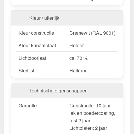
Aangepaste look
– Verkrijgbaar met Halfrond
sierlijst voor een ontwerp op maat.
Garantie
– 10 jaar voor kwaliteit en veiligheid op
Kleur / uiterlijk
lange termijn.
Kleur constructie
Cremewit (RAL 9001)
Ideaal voor de volgende toepassingen:
Kleur kanaalplaat
Helder
Terrassen & zithoeken
– Bescherming tegen
Lichtdoorlaat
ca. 70 %
zon en regen voor gezellige buitenruimtes.
Gastronomie & Hotels
– Hoogwaardige
Sierlijst
Halfrond
dakbedekking voor buiten & klantencomfort.
Carports & parkeerplaatsen
– Betrouwbare
bescherming voor voertuigen & fietsen.
Technische eigenschappen
Tuinhuisjes & pergola's
– Pavillons und
Pergolen.
Garantie
Constructie: 10 jaar
Nieuwe gebouwen & renovaties
– Flexibele
lak en poedercoating,
oplossing voor nieuwe en bestaande gebouwen.
rest 2 jaar.
Lichtplaten: 2 jaar