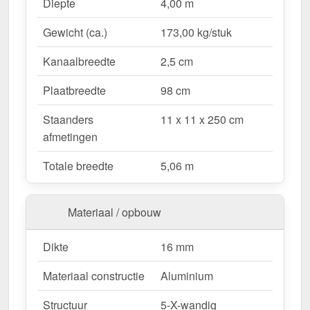
Waarom Terrasoverkapping | Sneeuwzone 2 |
Diepte
4,00 m
RAL 9001?
Gewicht (ca.)
173,00 kg/stuk
Duurzaam & stabiel
– Hoogwaardige Aluminium
constructie voor maximale weersbestendigheid.
Kanaalbreedte
2,5 cm
Effectieve bescherming tegen weersinvloeden
– Bestendige Polycarbonaat dakbedekking
Plaatbreedte
98 cm
beschermt tegen regen & UV-straling.
Staanders
11 x 11 x 250 cm
Robuust voor alle weersomstandigheden
–
afmetingen
Beschikbaar voor sneeuwzone 2 (0,85 kN/m²),
ideaal voor verschillende klimatologische
Totale breedte
5,06 m
omstandigheden.
Optimale lichttransmissie
– Heldere &
vriendelijke sfeer met ongeveer 70 %
Materiaal / opbouw
lichttransmissie.
Geïntegreerde dakgoot
– Waterafvoer via de
Dikte
16 mm
verborgen goot, esthetisch & functioneel.
Materiaal constructie
Aluminium
Ruimtebesparend design
– Met slechts 2
berichten blijft uw terras open & ruimtelijk.
Structuur
5-X-wandig