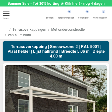
Summer Sale - Tot 30% korting ☀️ Klik hier! - nog 4 dagen
0
0
0
Zoeken
Vergelijkingslijst
Verlanglijst
Winkelwagen
Menu
Terrasoverkappingen
Met onderconstructie
van aluminium
Terrasoverkapping | Sneeuwzone 2 | RAL 9001 |
Plaat helder | Lijst halfrond | Breedte 5,06 m | Diepte
4,00 m