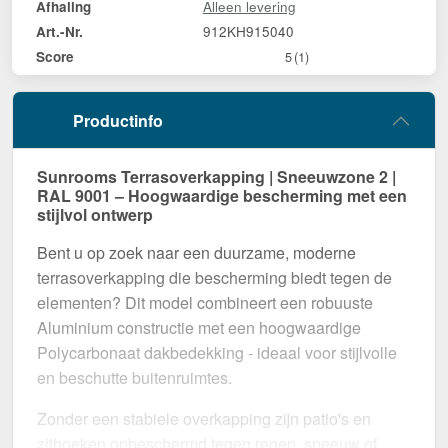
Alleen levering
Afhaling
912KH915040
Art.-Nr.
Score
5
(1)
Productinfo
Sunrooms Terrasoverkapping | Sneeuwzone 2 |
RAL 9001 – Hoogwaardige bescherming met een
stijlvol ontwerp
Bent u op zoek naar een duurzame, moderne
terrasoverkapping die bescherming biedt tegen de
elementen? Dit model combineert een robuuste
Aluminium constructie met een hoogwaardige
Polycarbonaat dakbedekking - ideaal voor stijlvolle
en beschutte buitenruimtes.
Zonder een stabiele overkapping zijn patio's en
zithoeken onbeschermd tegen regen, sneeuw of