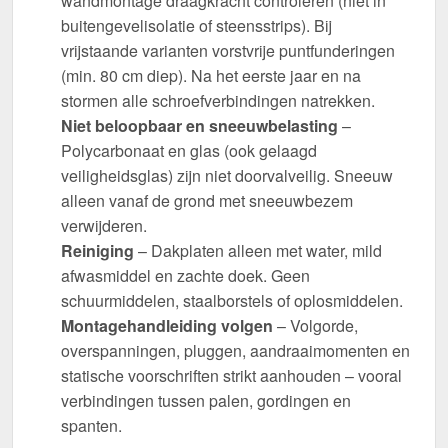
wandmontage draagkracht controleren (niet in
buitengevelisolatie of steensstrips). Bij
vrijstaande varianten vorstvrije puntfunderingen
(min. 80 cm diep). Na het eerste jaar en na
stormen alle schroefverbindingen natrekken.
Niet beloopbaar en sneeuwbelasting
–
Polycarbonaat en glas (ook gelaagd
veiligheidsglas) zijn niet doorvalveilig. Sneeuw
alleen vanaf de grond met sneeuwbezem
verwijderen.
Reiniging
– Dakplaten alleen met water, mild
afwasmiddel en zachte doek. Geen
schuurmiddelen, staalborstels of oplosmiddelen.
Montagehandleiding volgen
– Volgorde,
overspanningen, pluggen, aandraaimomenten en
statische voorschriften strikt aanhouden – vooral
verbindingen tussen palen, gordingen en
spanten.