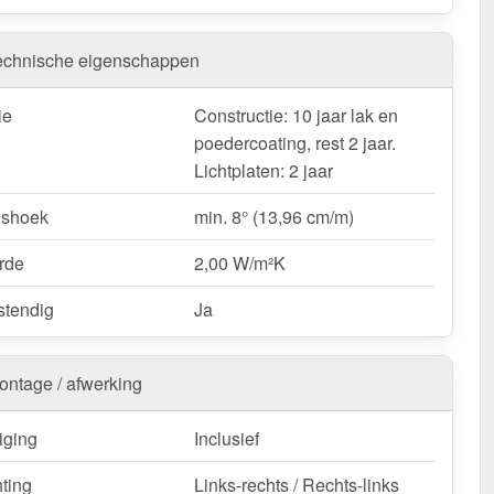
verkapping is verkrijgbaar in
verschillende afmetingen &
lasting
. Wij bieden alleen de hier beschikbare lengtes en
n, omdat dit kits zijn. Wij bieden geen terrasoverkappingen
echnische eigenschappen
n. Deze overkapping is geschikt voor
sneeuwzone 2
²)
. De
totale breedte is 12,06 m
, de
diepte is 2,50 m
(de
ie
Constructie: 10 jaar lak en
an de platen, er komt 17 cm bij voor de dakgoot). De
poedercoating, rest 2 jaar.
dte is 98 cm
, wat een efficiënte montage mogelijk maakt.
Lichtplaten: 2 jaar
rrasoverkapping | Sneeuwzone 2 | RAL 9001 nu -
gshoek
min. 8° (13,96 cm/m)
ering & met 10 jaar garantie!
rde
2,00 W/m²K
op een duurzame & betrouwbare terrasoverkapping - koop
teer!
tendig
Ja
k / customisatie van herroepingsrecht uitgezonderd
ontage / afwerking
iging
Inclusief
hting
Links-rechts / Rechts-links