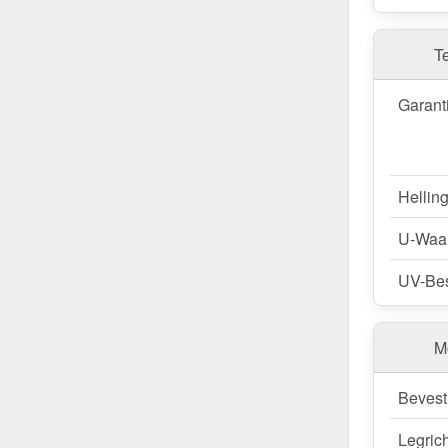
De terraso
sneeuwbe
dieptes aa
T
op maat aa
(0,85 kN/m
Garant
afmeting v
plaatbree
Bestel Te
Hellin
Snelle lev
U-Waa
Vertrouw 
nu en profi
UV-Bes
Wegens maatwer
M
Bevest
Legric