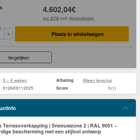
js
4.602,04
€
incl. BTW
, excl.
Verzendkosten
l
+
Plaats in winkelwagen
Vergelijken
3 – 4 weken
Alleen levering
Afhaling
912KK9112025
Score
5
(1)
uctinfo
Terrasoverkapping | Sneeuwzone 2 | RAL 9001 –
ige bescherming met een stijlvol ontwerp