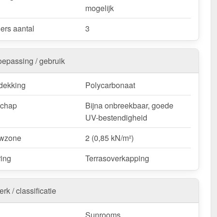
mogelijk
ers aantal
3
oepassing / gebruik
dekking
Polycarbonaat
schap
Bijna onbreekbaar, goede
UV-bestendigheid
wzone
2 (0,85 kN/m²)
ring
Terrasoverkapping
rk / classificatie
Sunrooms