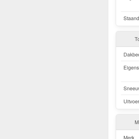
Staand
T
Dakbe
Eigen
Sneeu
Uitvoe
Me
Merk