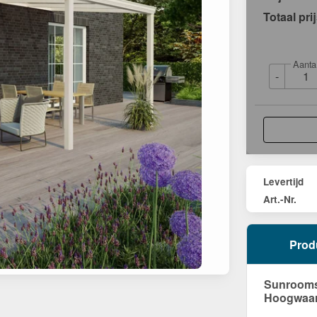
Totaal pri
Aanta
-
Levertijd
Art.-Nr.
Prod
Sunrooms 
Hoogwaard