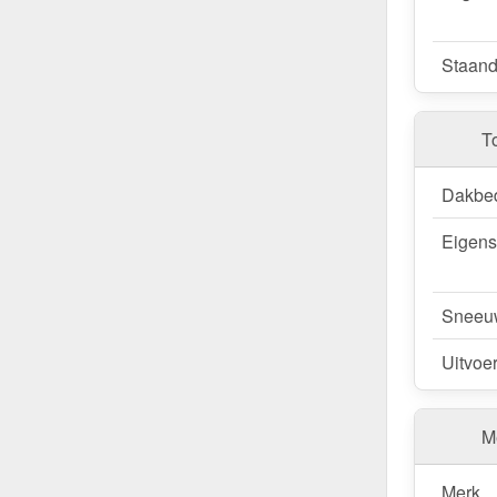
Staand
T
Dakbe
Eigen
Sneeu
Uitvoe
Me
Merk