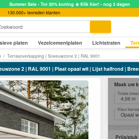
Summer Sale - Tot 30% korting ☀️ Klik hier! - nog 3 dagen
130.000+ tevreden klanten
Zoekwoord
sieve platen
Vezelcementplaten
Lichtstraten
Ter
m
Terrasoverkapping | Sneeuwzone 2 | RAL 9001
wzone 2 | RAL 9001 | Plaat opaal wit | Lijst halfrond | Bree
Maak uw k
Totale bree
4,06 m
Kleur kanaa
Opaal w
Prijs/stuk