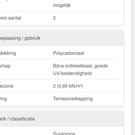
mogelijk
ers aantal
2
oepassing / gebruik
dekking
Polycarbonaat
schap
Bijna onbreekbaar, goede
UV-bestendigheid
wzone
2 (0,85 kN/m²)
ring
Terrasoverkapping
rk / classificatie
Sunrooms