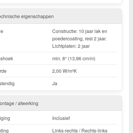
verkapping is verkrijgbaar in
verschillende afmetingen &
lasting
. Wij bieden alleen de hier beschikbare lengtes en
n, omdat dit kits zijn. Wij bieden geen terrasoverkappingen
echnische eigenschappen
n. Deze overkapping is geschikt voor
sneeuwzone 2
²)
. De
totale breedte is 4,06 m
, de
diepte is 2,00 m
(de
ie
Constructie: 10 jaar lak en
an de platen, er komt 17 cm bij voor de dakgoot). De
poedercoating, rest 2 jaar.
dte is 98 cm
, wat een efficiënte montage mogelijk maakt.
Lichtplaten: 2 jaar
rrasoverkapping | Sneeuwzone 2 | RAL 9001 nu -
gshoek
min. 8° (13,96 cm/m)
ering & met 10 jaar garantie!
rde
2,00 W/m²K
op een duurzame & betrouwbare terrasoverkapping - koop
teer!
tendig
Ja
k / customisatie van herroepingsrecht uitgezonderd
ontage / afwerking
iging
Inclusief
hting
Links-rechts / Rechts-links