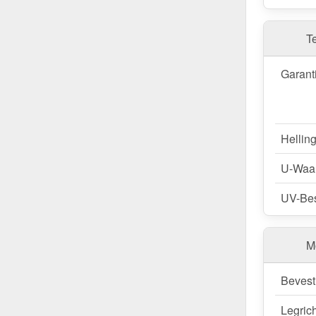
De terraso
sneeuwbe
dieptes aa
T
op maat aa
(0,85 kN/m
Garant
afmeting v
plaatbree
Bestel Te
Hellin
Snelle lev
U-Waa
Vertrouw 
nu en profi
UV-Bes
Wegens maatwer
M
Bevest
Legric