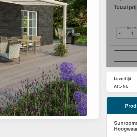
Totaal pri
Aanta
-
Levertijd
Art.-Nr.
Prod
Sunrooms 
Hoogwaard