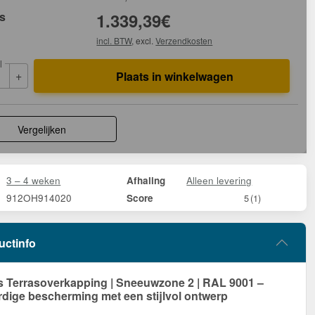
js
1.339,39
€
incl. BTW
, excl.
Verzendkosten
l
+
Plaats in winkelwagen
Vergelijken
3 – 4 weken
Alleen levering
Afhaling
912OH914020
Score
5
(1)
uctinfo
Terrasoverkapping | Sneeuwzone 2 | RAL 9001 –
ige bescherming met een stijlvol ontwerp