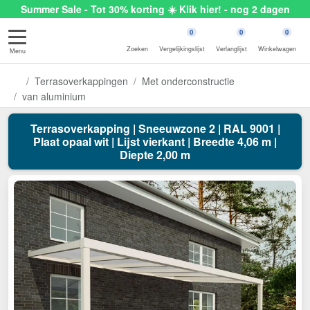
Summer Sale - Tot 30% korting ☀️ Klik hier! - nog 2 dagen
0
0
0
Zoeken
Vergelijkingslijst
Verlanglijst
Winkelwagen
Menu
Terrasoverkappingen
Met onderconstructie
van aluminium
Terrasoverkapping | Sneeuwzone 2 | RAL 9001 |
Plaat opaal wit | Lijst vierkant | Breedte 4,06 m |
Diepte 2,00 m