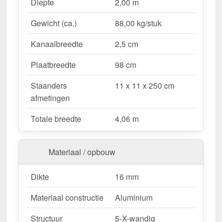
Waarom Terrasoverkapping | Sneeuwzone 2 |
Diepte
2,00 m
RAL 9001?
Gewicht (ca.)
88,00 kg/stuk
Duurzaam & stabiel
– Hoogwaardige Aluminium
constructie voor maximale weersbestendigheid.
Kanaalbreedte
2,5 cm
Effectieve bescherming tegen weersinvloeden
– Bestendige Polycarbonaat dakbedekking
Plaatbreedte
98 cm
beschermt tegen regen & UV-straling.
Staanders
11 x 11 x 250 cm
Robuust voor alle weersomstandigheden
–
afmetingen
Beschikbaar voor sneeuwzone 2 (0,85 kN/m²),
ideaal voor verschillende klimatologische
Totale breedte
4,06 m
omstandigheden.
Optimale lichttransmissie
– Heldere &
vriendelijke sfeer met ongeveer 55 %
Materiaal / opbouw
lichttransmissie.
Geïntegreerde dakgoot
– Waterafvoer via de
Dikte
16 mm
verborgen goot, esthetisch & functioneel.
Materiaal constructie
Aluminium
Ruimtebesparend design
– Met slechts 2
berichten blijft uw terras open & ruimtelijk.
Structuur
5-X-wandig