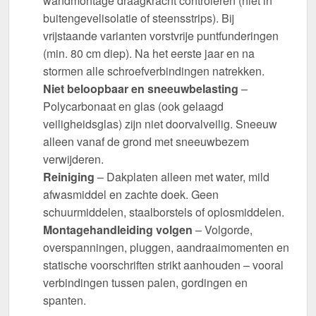
wandmontage draagkracht controleren (niet in
buitengevelisolatie of steensstrips). Bij
vrijstaande varianten vorstvrije puntfunderingen
(min. 80 cm diep). Na het eerste jaar en na
stormen alle schroefverbindingen natrekken.
Niet beloopbaar en sneeuwbelasting
–
Polycarbonaat en glas (ook gelaagd
veiligheidsglas) zijn niet doorvalveilig. Sneeuw
alleen vanaf de grond met sneeuwbezem
verwijderen.
Reiniging
– Dakplaten alleen met water, mild
afwasmiddel en zachte doek. Geen
schuurmiddelen, staalborstels of oplosmiddelen.
Montagehandleiding volgen
– Volgorde,
overspanningen, pluggen, aandraaimomenten en
statische voorschriften strikt aanhouden – vooral
verbindingen tussen palen, gordingen en
spanten.