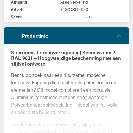
Alleen levering
Afhaling
912OQ914020
Art.-Nr.
Score
5
(1)
Productinfo
Sunrooms Terrasoverkapping | Sneeuwzone 2 |
RAL 9001 – Hoogwaardige bescherming met een
stijlvol ontwerp
Bent u op zoek naar een duurzame, moderne
terrasoverkapping die bescherming biedt tegen de
elementen? Dit model combineert een robuuste
Aluminium constructie met een hoogwaardige
Polycarbonaat dakbedekking - ideaal voor stijlvolle
en beschutte buitenruimtes.
Zonder een stabiele overkapping zijn patio's en
zithoeken onbeschermd tegen regen, sneeuw of