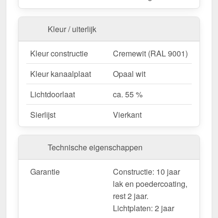
Aangepaste look
– Verkrijgbaar met Vierkant
sierlijst voor een ontwerp op maat.
Garantie
– 10 jaar voor kwaliteit en veiligheid op
Kleur / uiterlijk
lange termijn.
Kleur constructie
Cremewit (RAL 9001)
Ideaal voor de volgende toepassingen:
Kleur kanaalplaat
Opaal wit
Terrassen & zithoeken
– Bescherming tegen
Lichtdoorlaat
ca. 55 %
zon en regen voor gezellige buitenruimtes.
Gastronomie & Hotels
– Hoogwaardige
Sierlijst
Vierkant
dakbedekking voor buiten & klantencomfort.
Carports & parkeerplaatsen
– Betrouwbare
bescherming voor voertuigen & fietsen.
Technische eigenschappen
Tuinhuisjes & pergola's
– Pavillons und
Pergolen.
Garantie
Constructie: 10 jaar
Nieuwe gebouwen & renovaties
– Flexibele
lak en poedercoating,
oplossing voor nieuwe en bestaande gebouwen.
rest 2 jaar.
Lichtplaten: 2 jaar