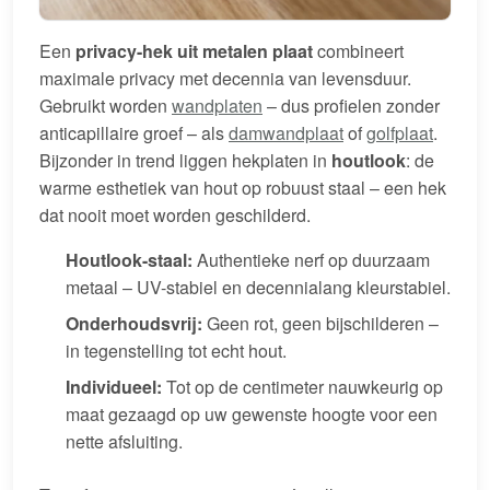
Een
privacy-hek uit metalen plaat
combineert
maximale privacy met decennia van levensduur.
Gebruikt worden
wandplaten
– dus profielen zonder
anticapillaire groef – als
damwandplaat
of
golfplaat
.
Bijzonder in trend liggen hekplaten in
houtlook
: de
warme esthetiek van hout op robuust staal – een hek
dat nooit moet worden geschilderd.
Houtlook-staal:
Authentieke nerf op duurzaam
metaal – UV-stabiel en decennialang kleurstabiel.
Onderhoudsvrij:
Geen rot, geen bijschilderen –
in tegenstelling tot echt hout.
Individueel:
Tot op de centimeter nauwkeurig op
maat gezaagd op uw gewenste hoogte voor een
nette afsluiting.