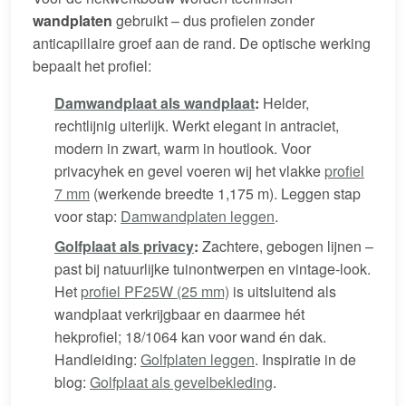
wandplaten
gebruikt – dus profielen zonder
anticapillaire groef aan de rand. De optische werking
bepaalt het profiel:
Damwandplaat als wandplaat
:
Helder,
rechtlijnig uiterlijk. Werkt elegant in antraciet,
modern in zwart, warm in houtlook. Voor
privacyhek en gevel voeren wij het vlakke
profiel
7 mm
(werkende breedte 1,175 m). Leggen stap
voor stap:
Damwandplaten leggen
.
Golfplaat als privacy
:
Zachtere, gebogen lijnen –
past bij natuurlijke tuinontwerpen en vintage-look.
Het
profiel PF25W (25 mm)
is uitsluitend als
wandplaat verkrijgbaar en daarmee hét
hekprofiel; 18/1064 kan voor wand én dak.
Handleiding:
Golfplaten leggen
. Inspiratie in de
blog:
Golfplaat als gevelbekleding
.