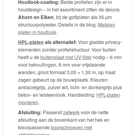
Houtlook-coating:
Beide profielen zijn er in
houtdesign – in het assortiment zitten de decors
Ahorn en Eiken
, bij de golfplaten als 35 µm
structuurpolyester. Details in de blog:
Metalen
platen in houtlook
.
HPL-platen
als alternatief:
Voor gladde privacy-
elementen zonder profielstructuur. Voor buiten
heeft u de
buitenplaat met UV-filter
nodig – 6 mm
voor hekvullingen, 8 mm voor vrijstaande
wanden, groot formaat 3,05 × 1,30 m, op maat
zagen gebeurt op de bouwplaats. Kleuren:
antracietgrijs, zuiver wit, licht- en donkergrijs plus
beton- en leisteenlook. Handleiding:
HPL-platen
monteren
.
Afsluiting:
Passend
zetwerk
voor de nette
afsluiting aan de bovenkant van het hek en
kleurpassende
boorschroeven met
afdichtingsring
.