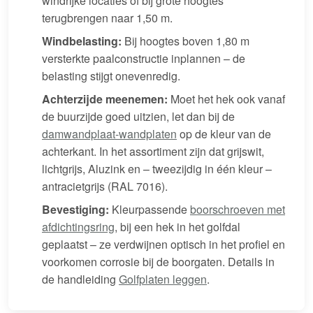
windrijke locaties of bij grote hoogtes
terugbrengen naar 1,50 m.
Windbelasting:
Bij hoogtes boven 1,80 m
versterkte paalconstructie inplannen – de
belasting stijgt onevenredig.
Achterzijde meenemen:
Moet het hek ook vanaf
de buurzijde goed uitzien, let dan bij de
damwandplaat-wandplaten
op de kleur van de
achterkant. In het assortiment zijn dat grijswit,
lichtgrijs, Aluzink en – tweezijdig in één kleur –
antracietgrijs (RAL 7016).
Bevestiging:
Kleurpassende
boorschroeven met
afdichtingsring
, bij een hek in het golfdal
geplaatst – ze verdwijnen optisch in het profiel en
voorkomen corrosie bij de boorgaten. Details in
de handleiding
Golfplaten leggen
.