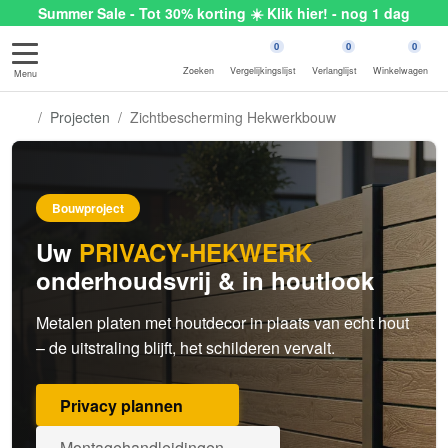
Summer Sale - Tot 30% korting ☀️ Klik hier! - nog 1 dag
0
0
0
Zoeken
Vergelijkingslijst
Verlanglijst
Winkelwagen
Menu
Projecten
Zichtbescherming Hekwerkbouw
Bouwproject
Uw
PRIVACY-HEKWERK
onderhoudsvrij & in houtlook
Metalen platen met houtdecor in plaats van echt hout
– de uitstraling blijft, het schilderen vervalt.
Privacy plannen
Montagehandleidingen