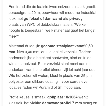
Een trend die de laatste twee seizoenen sterk groeit:
perceelgrens 20 m, bouwheer wil moderne industrial-
look met
golfplaat of damwand als privacy
, in
plaats van WPC of dubbelstaafmatten. "Welke
hoogte is toegestaan, welk materiaal gaat het langst
mee?"
Materiaal duidelijk:
gecoate staalplaat vanaf 0,50
mm
. Niet 0,40 mm, en niet enkel verzinkt. Reden:
bodemnabijheid betekent spatwater, blad en in de
winter strooizout. Puur verzinkt staal roest aan de
onderkant van het profiel binnen vijf tot acht jaar door.
Wie het zeker wil weten, kiest in plaats van 25 µm
polyester een dikkere
coating
– voor corrosieve
locaties raden wij Puramid of Shimoco aan.
Profielkeuze is smaak:
golfplaat 18/1064
werkt
klassiek, het vlakke
damwandprofiel 7 mm
rustig en