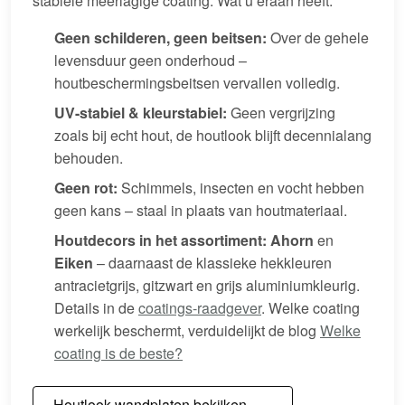
stabiele meerlagige coating. Wat u eraan heeft:
Geen schilderen, geen beitsen:
Over de gehele
levensduur geen onderhoud –
houtbeschermingsbeitsen vervallen volledig.
UV-stabiel & kleurstabiel:
Geen vergrijzing
zoals bij echt hout, de houtlook blijft decennialang
behouden.
Geen rot:
Schimmels, insecten en vocht hebben
geen kans – staal in plaats van houtmateriaal.
Houtdecors in het assortiment:
Ahorn
en
Eiken
– daarnaast de klassieke hekkleuren
antracietgrijs, gitzwart en grijs aluminiumkleurig.
Details in de
coatings-raadgever
. Welke coating
werkelijk beschermt, verduidelijkt de blog
Welke
coating is de beste?
Houtlook-wandplaten bekijken