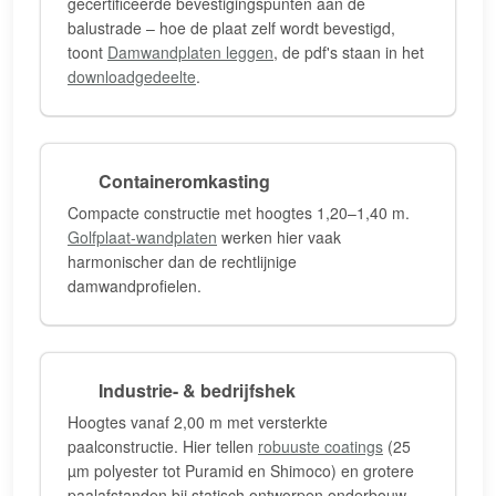
gecertificeerde bevestigingspunten aan de
balustrade – hoe de plaat zelf wordt bevestigd,
toont
Damwandplaten leggen
, de pdf's staan in het
downloadgedeelte
.
Containeromkasting
Compacte constructie met hoogtes 1,20–1,40 m.
Golfplaat-wandplaten
werken hier vaak
harmonischer dan de rechtlijnige
damwandprofielen.
Industrie- & bedrijfshek
Hoogtes vanaf 2,00 m met versterkte
paalconstructie. Hier tellen
robuuste coatings
(25
µm polyester tot Puramid en Shimoco) en grotere
paalafstanden bij statisch ontworpen onderbouw.