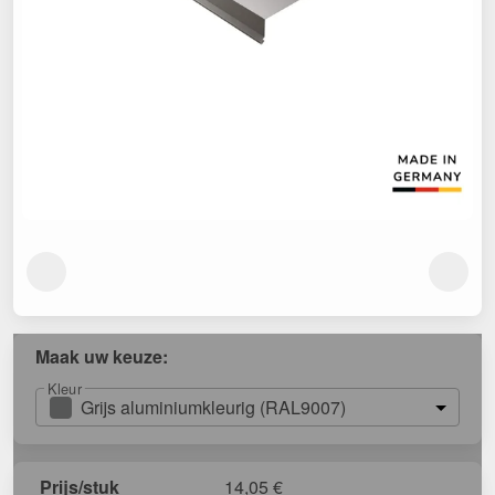
Maak uw keuze:
Kleur
Grijs aluminiumkleurig (RAL9007)
Prijs/stuk
14,05
€