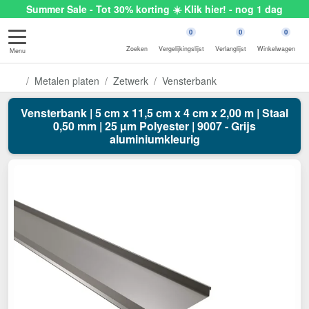
Summer Sale - Tot 30% korting ☀️ Klik hier! - nog 1 dag
0
0
0
Zoeken
Vergelijkingslijst
Verlanglijst
Winkelwagen
Menu
Metalen platen
Zetwerk
Vensterbank
Vensterbank | 5 cm x 11,5 cm x 4 cm x 2,00 m | Staal
0,50 mm | 25 µm Polyester | 9007 - Grijs
aluminiumkleurig