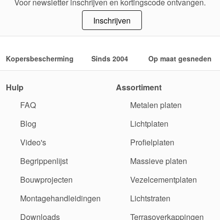
Voor newsletter inschrijven en kortingscode ontvangen.
Inschrijven
Kopersbescherming
Sinds 2004
Op maat gesneden
Hulp
Assortiment
FAQ
Metalen platen
Blog
Lichtplaten
Video's
Profielplaten
Begrippenlijst
Massieve platen
Bouwprojecten
Vezelcementplaten
Montagehandleidingen
Lichtstraten
Downloads
Terrasoverkappingen