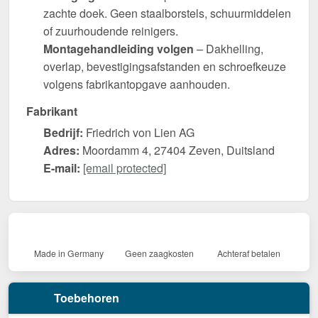
zachte doek. Geen staalborstels, schuurmiddelen
of zuurhoudende reinigers.
Montagehandleiding volgen
– Dakhelling,
overlap, bevestigingsafstanden en schroefkeuze
volgens fabrikantopgave aanhouden.
Fabrikant
Bedrijf:
Friedrich von Lien AG
Adres:
Moordamm 4, 27404 Zeven, Duitsland
E-mail:
[email protected]
Made in Germany
Geen zaagkosten
Achteraf betalen
Toebehoren