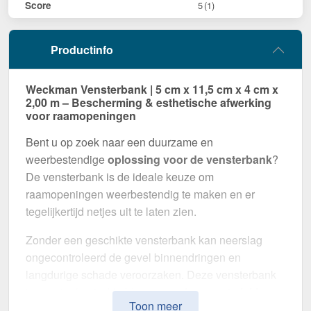
Score
5
(1)
Productinfo
Weckman Vensterbank | 5 cm x 11,5 cm x 4 cm x
2,00 m – Bescherming & esthetische afwerking
voor raamopeningen
Bent u op zoek naar een duurzame en
weerbestendige
oplossing voor de vensterbank
?
De vensterbank is de ideale keuze om
raamopeningen weerbestendig te maken en er
tegelijkertijd netjes uit te laten zien.
Zonder een geschikte vensterbank kan neerslag
ongecontroleerd de gevel binnendringen en
langdurige schade veroorzaken. Deze vensterbank
is speciaal ontwikkeld om
neerslag weg te leiden
Toon meer
van de gevel
, kozijnen te beschermen en een