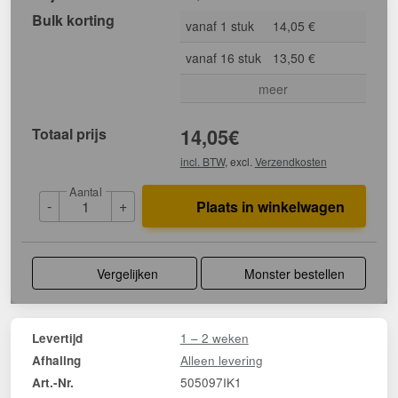
Bulk korting
vanaf 1 stuk
14,05 €
vanaf 16 stuk
13,50 €
meer
Totaal prijs
14,05
€
incl. BTW
, excl.
Verzendkosten
Aantal
-
+
Plaats in winkelwagen
Vergelijken
Monster bestellen
1 – 2 weken
Levertijd
Alleen levering
Afhaling
505097IK1
Art.-Nr.