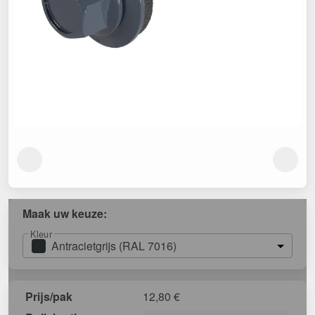
Maak uw keuze:
Kleur
Antracietgrijs (RAL 7016)
Prijs/pak
12,80
€