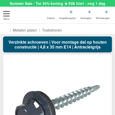
Summer Sale - Tot 30% korting ☀️ Klik hier! - nog 1 dag
0
0
0
Zoeken
Vergelijkingslijst
Verlanglijst
Winkelwagen
Menu
Metalen platen
Toebehoren
Verzinkte schroeven | Voor montage dal op houten
constructie | 4,8 x 35 mm E14 | Antracietgrijs