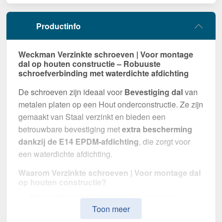
Productinfo
Weckman Verzinkte schroeven | Voor montage
dal op houten constructie – Robuuste
schroefverbinding met waterdichte afdichting
De schroeven zijn ideaal voor
Bevestiging dal
van
metalen platen op een Hout onderconstructie. Ze zijn
gemaakt van Staal verzinkt en bieden een
betrouwbare bevestiging met
extra bescherming
dankzij de E14 EPDM-afdichting
, die zorgt voor
een waterdichte afdichting.
Waarom Verzinkte schroeven | Voor montage dal
op houten constructie?
Betrouwbare bevestiging
– Ontwikkeld voor
Toon meer
Bevestiging dal.
Hoge weerstand
– Staal verzinkt, voor optimale