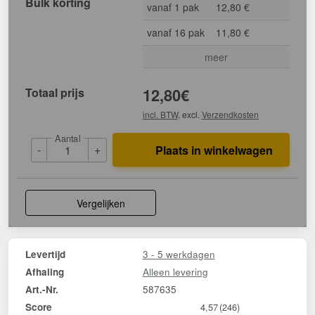
Bulk korting
vanaf 1 pak
12,80 €
vanaf 16 pak
11,80 €
meer
Totaal prijs
12,80
€
incl. BTW
, excl.
Verzendkosten
Aantal
-
+
Plaats in winkelwagen
Vergelijken
3 - 5 werkdagen
Levertijd
Alleen levering
Afhaling
587635
Art.-Nr.
Score
4,57
(246)