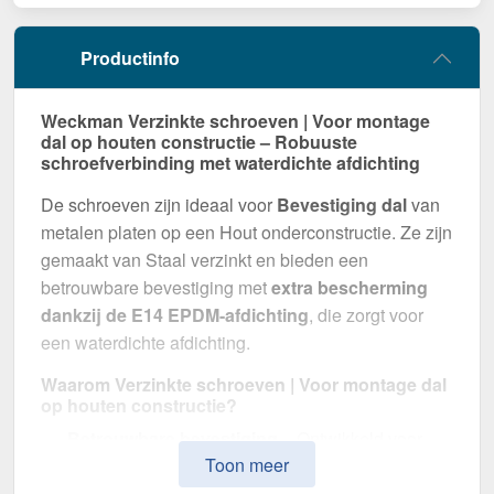
Productinfo
Weckman Verzinkte schroeven | Voor montage
dal op houten constructie – Robuuste
schroefverbinding met waterdichte afdichting
De schroeven zijn ideaal voor
Bevestiging dal
van
metalen platen op een Hout onderconstructie. Ze zijn
gemaakt van Staal verzinkt en bieden een
betrouwbare bevestiging met
extra bescherming
dankzij de E14 EPDM-afdichting
, die zorgt voor
een waterdichte afdichting.
Waarom Verzinkte schroeven | Voor montage dal
op houten constructie?
Betrouwbare bevestiging
– Ontwikkeld voor
Toon meer
Bevestiging dal.
Hoge weerstand
– Staal verzinkt, voor optimale