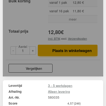
Bulk korting
vanaf 1 pak
12,80 €
vanaf 16 pak
11,80 €
meer
Totaal prijs
12,80
€
incl. BTW
, excl.
Verzendkosten
Aantal
-
+
Plaats in winkelwagen
Vergelijken
3 - 5 werkdagen
Levertijd
Alleen levering
Afhaling
580035
Art.-Nr.
Score
4,57
(246)