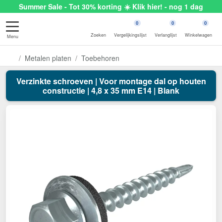
Summer Sale - Tot 30% korting ☀️ Klik hier! - nog 1 dag
0
0
0
Zoeken
Vergelijkingslijst
Verlanglijst
Winkelwagen
Menu
Metalen platen
Toebehoren
Verzinkte schroeven | Voor montage dal op houten
constructie | 4,8 x 35 mm E14 | Blank