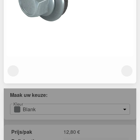
Maak uw keuze:
Kleur
Blank
Prijs/pak
12,80
€