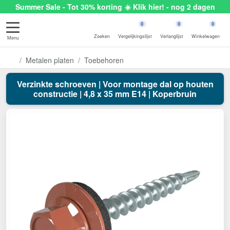
Summer Sale - Tot 30% korting ☀️ Klik hier! - nog 2 dagen
0
0
0
Zoeken
Vergelijkingslijst
Verlanglijst
Winkelwagen
Menu
Metalen platen
Toebehoren
Verzinkte schroeven | Voor montage dal op houten
constructie | 4,8 x 35 mm E14 | Koperbruin