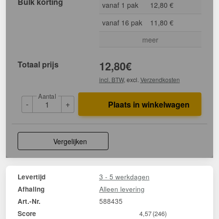
Bulk korting
vanaf 1 pak
12,80 €
vanaf 16 pak
11,80 €
meer
Totaal prijs
12,80
€
incl. BTW
, excl.
Verzendkosten
Aantal
-
+
Plaats in winkelwagen
Vergelijken
3 - 5 werkdagen
Levertijd
Alleen levering
Afhaling
588435
Art.-Nr.
Score
4,57
(246)