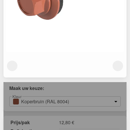
Maak uw keuze:
Kleur
Koperbruin (RAL 8004)
Prijs/pak
12,80
€