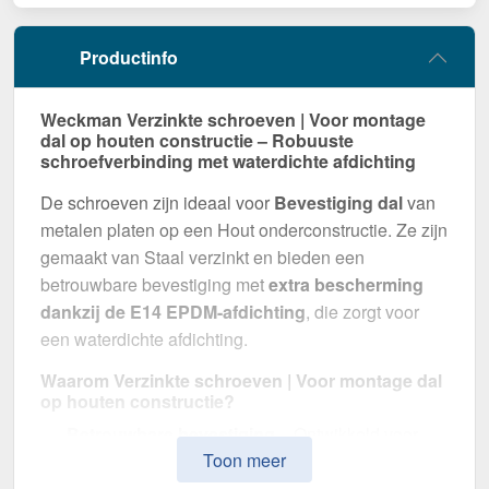
Productinfo
Weckman Verzinkte schroeven | Voor montage
dal op houten constructie – Robuuste
schroefverbinding met waterdichte afdichting
De schroeven zijn ideaal voor
Bevestiging dal
van
metalen platen op een Hout onderconstructie. Ze zijn
gemaakt van Staal verzinkt en bieden een
betrouwbare bevestiging met
extra bescherming
dankzij de E14 EPDM-afdichting
, die zorgt voor
een waterdichte afdichting.
Waarom Verzinkte schroeven | Voor montage dal
op houten constructie?
Betrouwbare bevestiging
– Ontwikkeld voor
Toon meer
Bevestiging dal.
Hoge weerstand
– Staal verzinkt, voor optimale