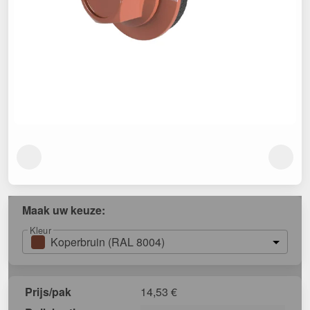
Maak uw keuze:
Kleur
Koperbruin (RAL 8004)
Prijs/pak
14,53
€