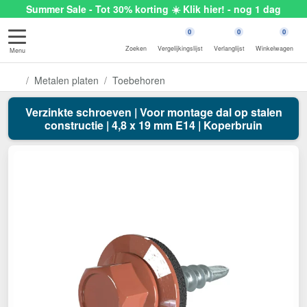
Summer Sale - Tot 30% korting ☀️ Klik hier! - nog 1 dag
0
0
0
Zoeken
Vergelijkingslijst
Verlanglijst
Winkelwagen
Menu
Metalen platen
Toebehoren
Verzinkte schroeven | Voor montage dal op stalen
constructie | 4,8 x 19 mm E14 | Koperbruin