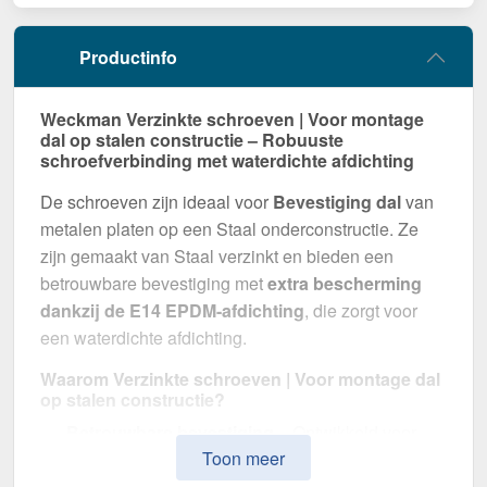
Productinfo
Weckman Verzinkte schroeven | Voor montage
dal op stalen constructie – Robuuste
schroefverbinding met waterdichte afdichting
De schroeven zijn ideaal voor
Bevestiging dal
van
metalen platen op een Staal onderconstructie. Ze
zijn gemaakt van Staal verzinkt en bieden een
betrouwbare bevestiging met
extra bescherming
dankzij de E14 EPDM-afdichting
, die zorgt voor
een waterdichte afdichting.
Waarom Verzinkte schroeven | Voor montage dal
op stalen constructie?
Betrouwbare bevestiging
– Ontwikkeld voor
Toon meer
Bevestiging dal.
Hoge weerstand
– Staal verzinkt, voor optimale