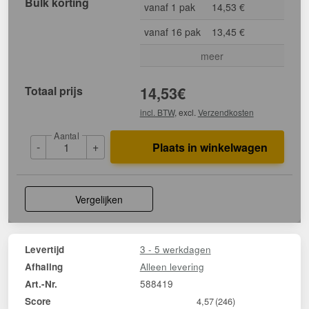
Bulk korting
vanaf 1 pak
14,53 €
vanaf 16 pak
13,45 €
meer
Totaal prijs
14,53
€
incl. BTW
, excl.
Verzendkosten
Aantal
-
+
Plaats in winkelwagen
Vergelijken
3 - 5 werkdagen
Levertijd
Alleen levering
Afhaling
588419
Art.-Nr.
Score
4,57
(246)