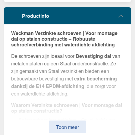
Productinfo
Weckman Verzinkte schroeven | Voor montage
dal op stalen constructie – Robuuste
schroefverbinding met waterdichte afdichting
De schroeven zijn ideaal voor
Bevestiging dal
van
metalen platen op een Staal onderconstructie. Ze
zijn gemaakt van Staal verzinkt en bieden een
betrouwbare bevestiging met
extra bescherming
dankzij de E14 EPDM-afdichting
, die zorgt voor
een waterdichte afdichting.
Waarom Verzinkte schroeven | Voor montage dal
op stalen constructie?
Betrouwbare bevestiging
– Ontwikkeld voor
Toon meer
Bevestiging dal.
Hoge weerstand
– Staal verzinkt, voor optimale