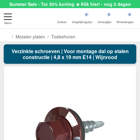
Summer Sale - Tot 30% korting ☀️ Klik hier! - nog 2 dagen
0
0
0
Zoeken
Vergelijkingslijst
Verlanglijst
Winkelwagen
Menu
Metalen platen
Toebehoren
Verzinkte schroeven | Voor montage dal op stalen
constructie | 4,8 x 19 mm E14 | Wijnrood