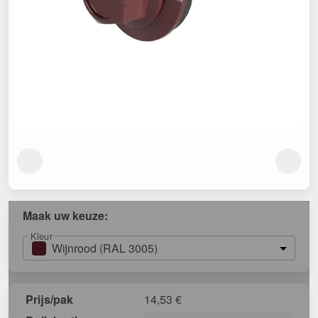
Maak uw keuze:
Kleur
Wijnrood (RAL 3005)
Prijs/pak
14,53
€