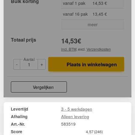
Bulk korting
vanaf 1 pak
14,53 €
vanaf 16 pak
13,45 €
meer
Totaal prijs
14,53
€
incl. BTW
, excl.
Verzendkosten
Aantal
-
+
Plaats in winkelwagen
Vergelijken
3 - 5 werkdagen
Levertijd
Alleen levering
Afhaling
583519
Art.-Nr.
Score
4,57
(246)