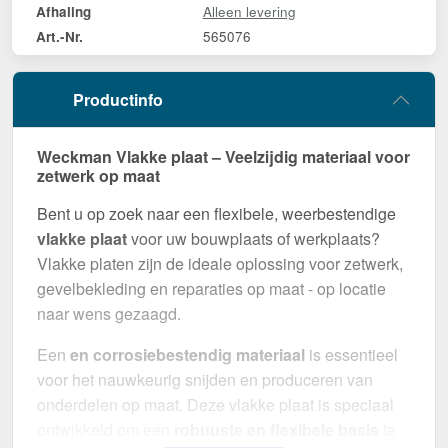
Alleen levering
Afhaling
565076
Art.-Nr.
Productinfo
Weckman Vlakke plaat – Veelzijdig materiaal voor
zetwerk op maat
Bent u op zoek naar een flexibele, weerbestendige
vlakke plaat
voor uw bouwplaats of werkplaats?
Vlakke platen zijn de ideale oplossing voor zetwerk,
gevelbekleding en reparaties op maat - op locatie
naar wens gezaagd.
Een
en corrosiebestendig materiaal
is essentieel
voor het nauwkeurig snijden en produceren van
onderdelen op maat. Deze vlakke plaat is speciaal
ontwikkeld om een
robuuste en flexibele basis
te