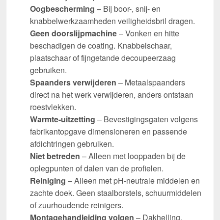
Oogbescherming
– Bij boor-, snij- en
knabbelwerkzaamheden veiligheidsbril dragen.
Geen doorslijpmachine
– Vonken en hitte
beschadigen de coating. Knabbelschaar,
plaatschaar of fijngetande decoupeerzaag
gebruiken.
Spaanders verwijderen
– Metaalspaanders
direct na het werk verwijderen, anders ontstaan
roestvlekken.
Warmte-uitzetting
– Bevestigingsgaten volgens
fabrikantopgave dimensioneren en passende
afdichtringen gebruiken.
Niet betreden
– Alleen met looppaden bij de
oplegpunten of dalen van de profielen.
Reiniging
– Alleen met pH-neutrale middelen en
zachte doek. Geen staalborstels, schuurmiddelen
of zuurhoudende reinigers.
Montagehandleiding volgen
– Dakhelling,