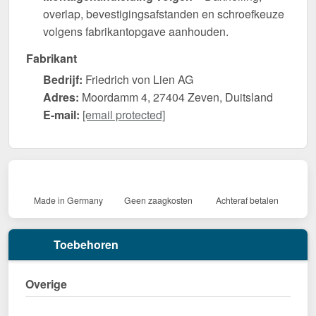
overlap, bevestigingsafstanden en schroefkeuze
volgens fabrikantopgave aanhouden.
Fabrikant
Bedrijf:
Friedrich von Lien AG
Adres:
Moordamm 4, 27404 Zeven, Duitsland
E-mail:
[email protected]
Made in Germany
Geen zaagkosten
Achteraf betalen
Toebehoren
Overige