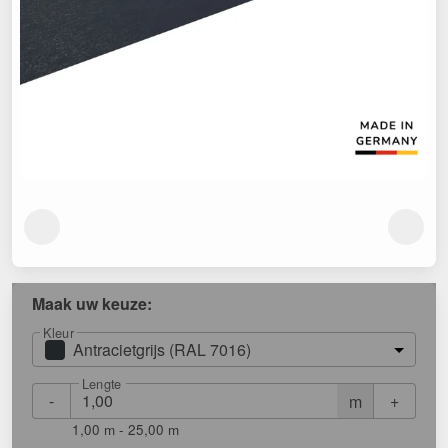
Maak uw keuze:
Kleur
Antracietgrijs (RAL 7016)
Lengte
-
+
m
1,00 m - 25,00 m