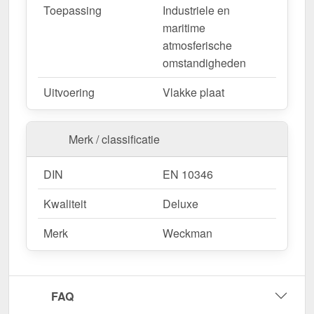
Toepassing
Industriele en
maritime
Wegens maatwerk / customisatie van herroepingsrecht uitgezonderd
atmosferische
omstandigheden
Uitvoering
Vlakke plaat
Merk / classificatie
DIN
EN 10346
Kwaliteit
Deluxe
Merk
Weckman
FAQ