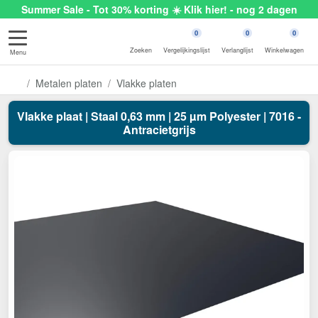
Summer Sale - Tot 30% korting ☀️ Klik hier! - nog 2 dagen
0
0
0
Zoeken
Vergelijkingslijst
Verlanglijst
Winkelwagen
Menu
Metalen platen
Vlakke platen
Vlakke plaat | Staal 0,63 mm | 25 µm Polyester | 7016 -
Antracietgrijs