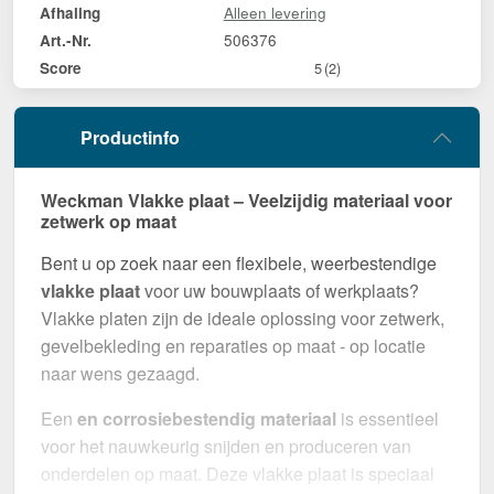
Alleen levering
Afhaling
506376
Art.-Nr.
Score
5
(2)
Productinfo
Weckman Vlakke plaat – Veelzijdig materiaal voor
zetwerk op maat
Bent u op zoek naar een flexibele, weerbestendige
vlakke plaat
voor uw bouwplaats of werkplaats?
Vlakke platen zijn de ideale oplossing voor zetwerk,
gevelbekleding en reparaties op maat - op locatie
naar wens gezaagd.
Een
en corrosiebestendig materiaal
is essentieel
voor het nauwkeurig snijden en produceren van
onderdelen op maat. Deze vlakke plaat is speciaal