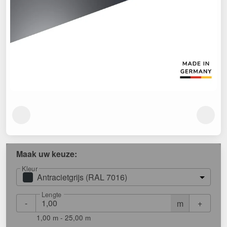
Maak uw keuze:
Kleur
Antracietgrijs (RAL 7016)
Lengte
-
+
m
1,00 m - 25,00 m