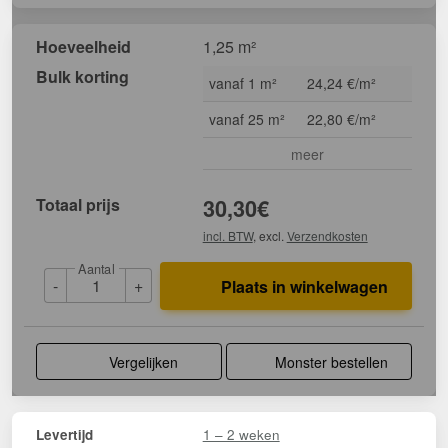
Hoeveelheid
1,25 m²
Bulk korting
vanaf 1 m²
24,24 €/m²
vanaf 25 m²
22,80 €/m²
meer
Totaal prijs
30,30
€
incl. BTW
, excl.
Verzendkosten
Aantal
-
+
Plaats in winkelwagen
Vergelijken
Monster bestellen
1 – 2 weken
Levertijd