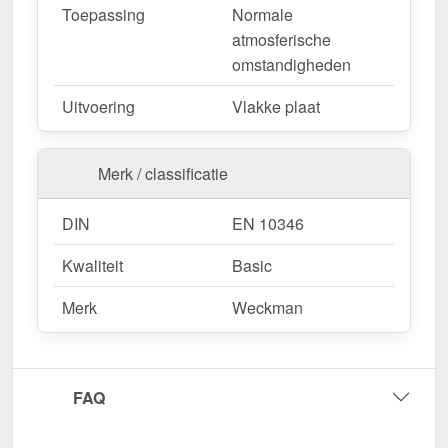
Toepassing
Normale
nu en profiteer van een snelle levering!
atmosferische
omstandigheden
Wegens maatwerk / customisatie van herroepingsrecht uitgezonderd
Uitvoering
Vlakke plaat
Merk / classificatie
DIN
EN 10346
Kwaliteit
Basic
Merk
Weckman
FAQ