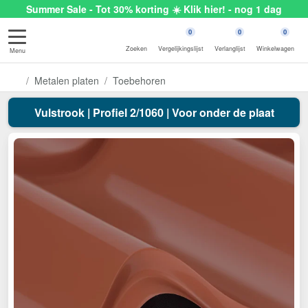
Summer Sale - Tot 30% korting ☀️ Klik hier! - nog 1 dag
0
0
0
Zoeken
Vergelijkingslijst
Verlanglijst
Winkelwagen
Menu
Metalen platen
Toebehoren
Vulstrook | Profiel 2/1060 | Voor onder de plaat