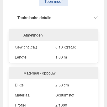
Toon meer
Perfect geschikt voor 2/1060
– Voor onder de
plaat, ontwikkeld voor optimale afdichting.
Selecteerbaar
– Met openingen variant zorgt
Technische details
voor luchtcirculatie, terwijl de zonder openingen
variant maximale bescherming biedt.
Eenvoudige verwerking
– 1,06 m lengte voor
Afmetingen
snelle en veilige montage.
In kleur gecoördineerd
– In Zwart voor een
Gewicht (ca.)
0,10 kg/stuk
harmonieuze uitstraling op het dak.
Lengte
1,06 m
Bestel nu Vulstrook – Voor een schone &
beschermde dakafwerking!
Materiaal / opbouw
Dikte
2,50 cm
Materiaal
Schuimstof
Profiel
2/1060