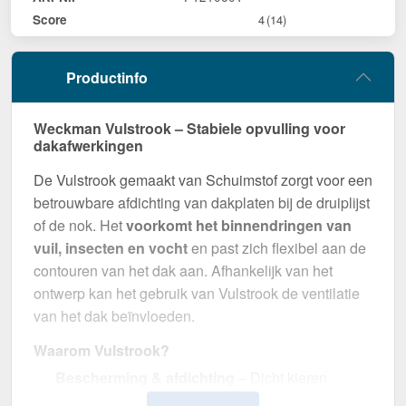
Score
4
(14)
Productinfo
Weckman Vulstrook – Stabiele opvulling voor
dakafwerkingen
De Vulstrook gemaakt van Schuimstof zorgt voor een
betrouwbare afdichting van dakplaten bij de druiplijst
of de nok. Het
voorkomt het binnendringen van
vuil, insecten en vocht
en past zich flexibel aan de
contouren van het dak aan. Afhankelijk van het
ontwerp kan het gebruik van Vulstrook de ventilatie
van het dak beïnvloeden.
Waarom Vulstrook?
Bescherming & afdichting
– Dicht kieren
tussen dakplaten bij de druiplijst of de nok.