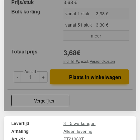
Prijs/stuk
3,68
€
Bulk korting
vanaf 1 stuk
3,68 €
vanaf 51 stuk
3,30 €
meer
Totaal prijs
3,68
€
incl. BTW
, excl.
Verzendkosten
Aantal
-
+
Plaats in winkelwagen
Vergelijken
3 - 5 werkdagen
Levertijd
Alleen levering
Afhaling
PT21060T
Art.-Nr.