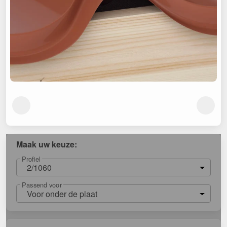
Maak uw keuze:
Profiel
2/1060
Passend voor
Voor onder de plaat