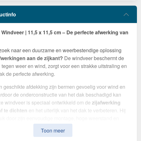
uctinfo
indveer | 11,5 x 11,5 cm – De perfecte afwerking van
 zoek naar een duurzame en weerbestendige oplossing
fwerkingen aan de zijkant?
De windveer beschermt de
tegen weer en wind, zorgt voor een strakke uitstraling en
ak de perfecte afwerking.
 geschikte afdekking zijn bermen gevoelig voor wind en
rdoor de onderconstructie van het dak beschadigd kan
e windveer is speciaal ontwikkeld om de
zijafwerking
f te dichten
en het uiterlijk van het dak te verbeteren. Hij
ruk door zijn eenvoudige montage, hoge weerstand en
oating.
Toon meer
van
Staal
met een
materiaaldikte van 0,50 mm
, biedt dit