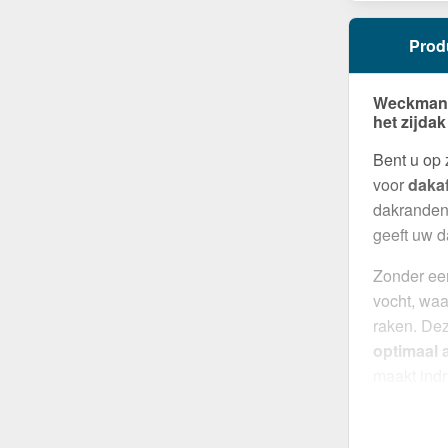
Prod
Weckman W
het zijdak
Bent u op
voor
daka
dakranden 
geeft uw d
Zonder een
vocht, waa
raken. Dez
optimaal a
maakt ind
robuuste c
Gemaakt 