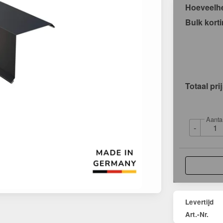
Hoeveelh
Bulk kort
Totaal pri
Aanta
-
Levertijd
Art.-Nr.