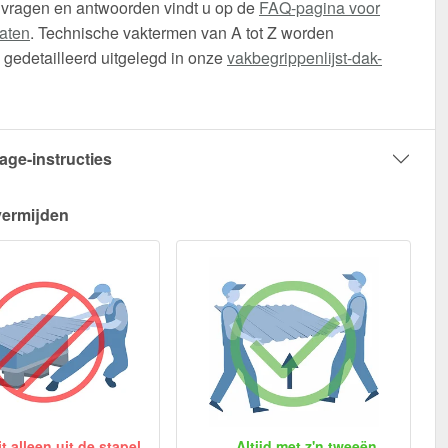
 vragen en antwoorden vindt u op de
FAQ-pagina voor
aten
. Technische vaktermen van A tot Z worden
gedetailleerd uitgelegd in onze
vakbegrippenlijst-dak-
age-instructies
vermijden
 alleen uit de stapel
Altijd met z'n tweeën