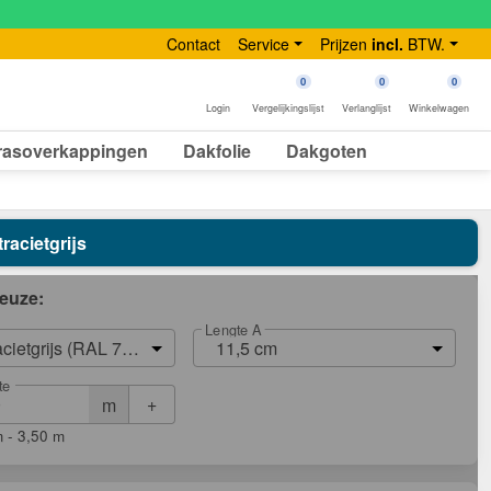
Contact
Service
Prijzen
incl.
BTW.
0
0
0
Login
Vergelijkingslijst
Verlanglijst
Winkelwagen
rasoverkappingen
Dakfolie
Dakgoten
racietgrijs
euze:
Lengte A
acietgrijs (RAL 7016)
11,5 cm
te
+
m
 - 3,50 m