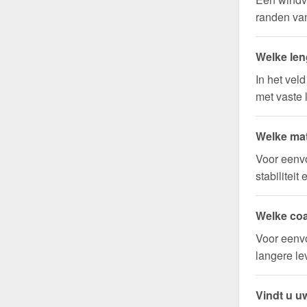
randen van
Welke len
In het vel
met vaste 
Welke mat
Voor eenv
stabilitei
Welke coa
Voor eenvo
langere l
Vindt u uw