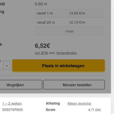
eid
0,50 m
ing
vanaf 1 m
13,03 €/m
vanaf 25 m
12,13 €/m
meer
js
6,52
€
incl. BTW
, excl.
Verzendkosten
l
+
Plaats in winkelwagen
Vergelijken
Monster bestellen
1 – 2 weken
Alleen levering
Afhaling
505076PA05
Score
4,71
(24)