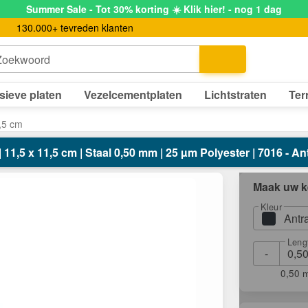
Summer Sale - Tot 30% korting ☀️ Klik hier! - nog 1 dag
130.000+ tevreden klanten
Zoekwoord
sieve platen
Vezelcementplaten
Lichtstraten
Ter
,5 cm
 11,5 x 11,5 cm | Staal 0,50 mm | 25 µm Polyester | 7016 - Ant
Maak uw k
Kleur
Antr
Leng
-
0,50 m