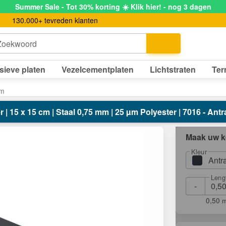
Summer Sale - Tot 30% korting ☀️ Klik hier! - nog 3 dagen
130.000+ tevreden klanten
Zoekwoord
sieve platen
Vezelcementplaten
Lichtstraten
Ter
cm
 | 15 x 15 cm | Staal 0,75 mm | 25 µm Polyester | 7016 - Antra
Maak uw k
Kleur
Antr
Leng
-
0,50 m