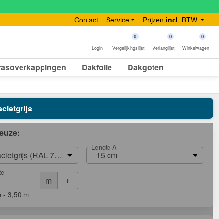
Contact
Service
Prijzen
incl.
BTW.
0
0
0
Login
Vergelijkingslijst
Verlanglijst
Winkelwagen
rasoverkappingen
Dakfolie
Dakgoten
cietgrijs
euze:
Lengte A
acietgrijs (RAL 7016)
15 cm
te
+
m
 - 3,50 m