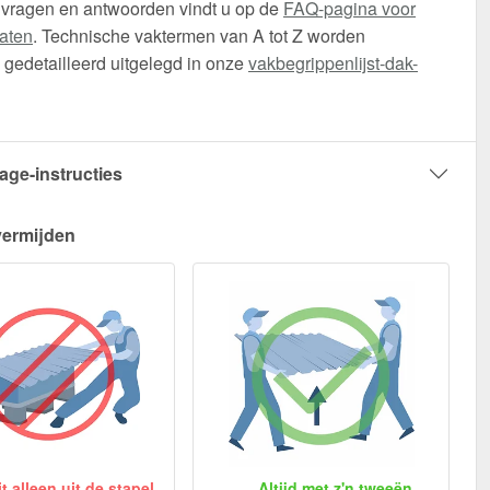
 vragen en antwoorden vindt u op de
FAQ-pagina voor
aten
. Technische vaktermen van A tot Z worden
gedetailleerd uitgelegd in onze
vakbegrippenlijst-dak-
age-instructies
vermijden
 alleen uit de stapel
Altijd met z'n tweeën