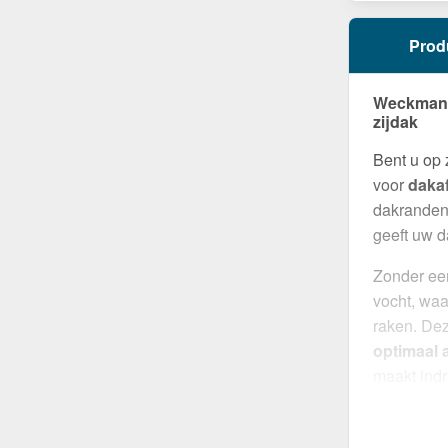
Prod
Weckman W
zijdak
Bent u op
voor
daka
dakranden 
geeft uw d
Zonder een
vocht, waa
raken. Dez
optimaal a
maakt ind
robuuste c
Gemaakt 