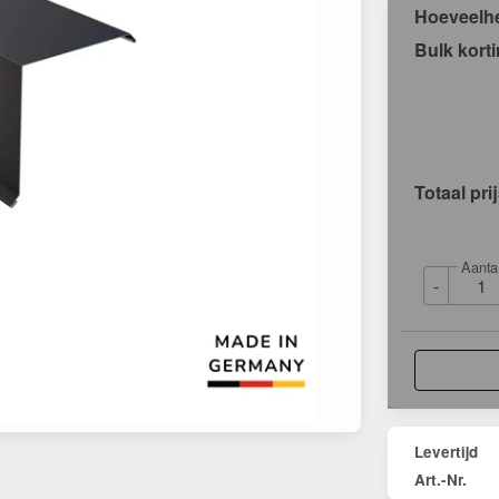
Hoeveelh
Bulk kort
Totaal pri
Aanta
-
Levertijd
Art.-Nr.