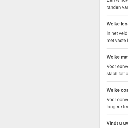
randen van
Welke len
In het vel
met vaste 
Welke mat
Voor eenv
stabilitei
Welke coa
Voor eenvo
langere l
Vindt u uw