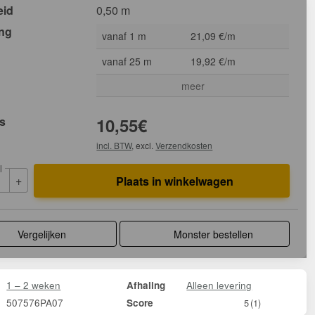
eid
0,50 m
ing
vanaf 1 m
21,09 €/m
vanaf 25 m
19,92 €/m
meer
js
10,55
€
incl. BTW
, excl.
Verzendkosten
l
+
Plaats in winkelwagen
Vergelijken
Monster bestellen
1 – 2 weken
Alleen levering
Afhaling
507576PA07
Score
5
(1)