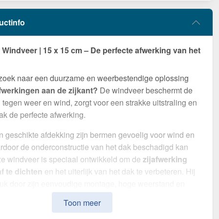
uctinfo
indveer | 15 x 15 cm – De perfecte afwerking van het
 zoek naar een duurzame en weerbestendige oplossing
fwerkingen aan de zijkant?
De windveer beschermt de
tegen weer en wind, zorgt voor een strakke uitstraling en
ak de perfecte afwerking.
 geschikte afdekking zijn bermen gevoelig voor wind en
rdoor de onderconstructie van het dak beschadigd kan
e windveer is speciaal ontwikkeld om de
zijafwerking
f te dichten
en het uiterlijk van het dak te verbeteren. Hij
ruk door zijn eenvoudige montage, hoge weerstand en
oating.
Toon meer
van
Staal
met een
materiaaldikte van 0,75 mm
, biedt dit