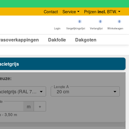
Contact
Service
Prijzen
incl.
BTW.
0
0
0
Login
Vergelijkingslijst
Verlanglijst
Winkelwagen
rasoverkappingen
Dakfolie
Dakgoten
cietgrijs
euze:
Lengte A
acietgrijs (RAL 7016)
20 cm
te
+
m
 - 3,50 m