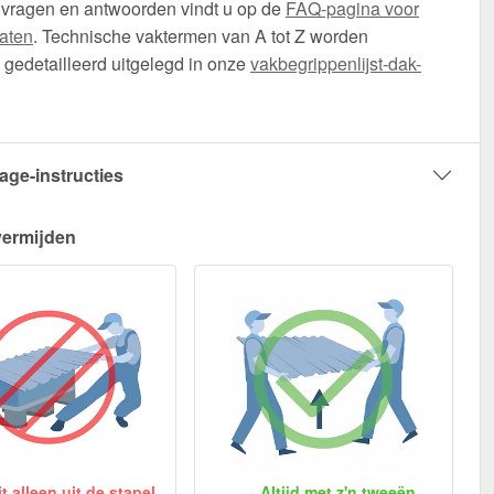
 vragen en antwoorden vindt u op de
FAQ-pagina voor
aten
. Technische vaktermen van A tot Z worden
gedetailleerd uitgelegd in onze
vakbegrippenlijst-dak-
age-instructies
vermijden
 alleen uit de stapel
Altijd met z'n tweeën