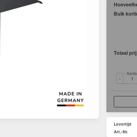
Hoeveelh
Bulk kort
Totaal pri
Aanta
-
Levertijd
Art.-Nr.