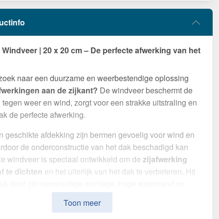
uctinfo
indveer | 20 x 20 cm – De perfecte afwerking van het
 zoek naar een duurzame en weerbestendige oplossing
fwerkingen aan de zijkant?
De windveer beschermt de
tegen weer en wind, zorgt voor een strakke uitstraling en
ak de perfecte afwerking.
 geschikte afdekking zijn bermen gevoelig voor wind en
rdoor de onderconstructie van het dak beschadigd kan
e windveer is speciaal ontwikkeld om de
zijafwerking
f te dichten
en het uiterlijk van het dak te verbeteren. Hij
ruk door zijn eenvoudige montage, hoge weerstand en
oating.
Toon meer
van
Staal
met een
materiaaldikte van 0,75 mm
, biedt dit