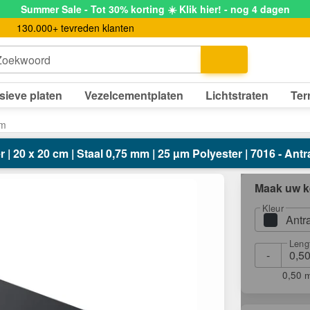
Summer Sale - Tot 30% korting ☀️ Klik hier! - nog 4 dagen
130.000+ tevreden klanten
Zoekwoord
sieve platen
Vezelcementplaten
Lichtstraten
Ter
cm
 | 20 x 20 cm | Staal 0,75 mm | 25 µm Polyester | 7016 - Antra
Maak uw k
Kleur
Antr
Leng
-
0,50 m