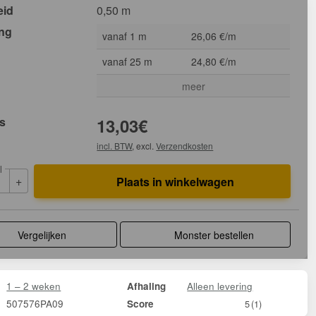
eid
0,50 m
ing
vanaf 1 m
26,06 €/m
vanaf 25 m
24,80 €/m
meer
js
13,03
€
incl. BTW
, excl.
Verzendkosten
l
+
Plaats in winkelwagen
Vergelijken
Monster bestellen
1 – 2 weken
Alleen levering
Afhaling
507576PA09
Score
5
(1)