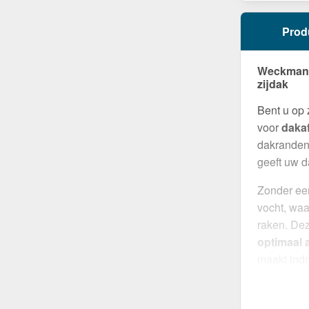
Prod
Weckman W
zijdak
Bent u op
voor
daka
dakranden 
geeft uw d
Zonder een
vocht, waa
raken. Dez
optimaal a
maakt ind
robuuste c
Gemaakt 