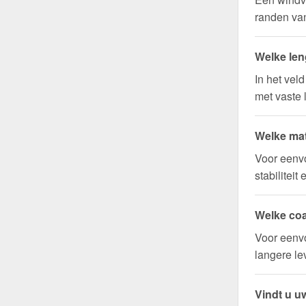
randen van
Welke len
In het vel
met vaste 
Welke mat
Voor eenv
stabilitei
Welke coa
Voor eenvo
langere l
Vindt u uw