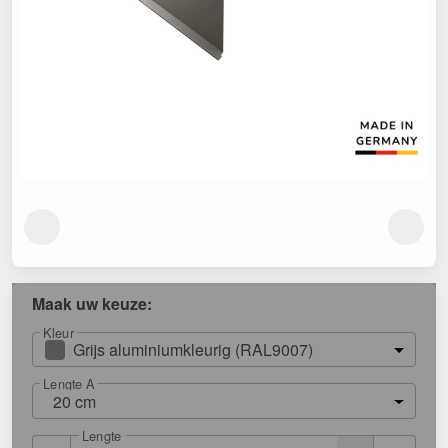
Maak uw keuze:
Kleur
Grijs aluminiumkleurig (RAL9007)
Lengte A
20 cm
Lengte