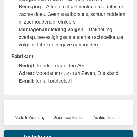
Reiniging
– Alleen met pH-neutrale middelen en
zachte doek. Geen staalborstels, schuurmiddelen
of zuurhoudende reinigers.
Montagehandleiding volgen
– Dakhelling,
overlap, bevestigingsafstanden en schroefkeuze
volgens fabrikantopgave aanhouden.
Fabrikant
Bedrijf:
Friedrich von Lien AG
Adres:
Moordamm 4, 27404 Zeven, Duitsland
E-mail:
[email protected]
Made in Germany
Geen zaagkosten
Achteraf betalen
Toebehoren