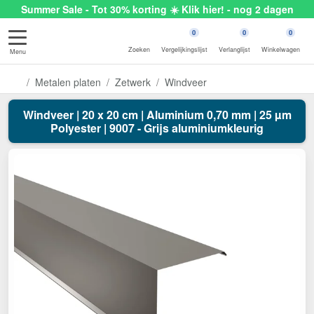
Summer Sale - Tot 30% korting ☀️ Klik hier! - nog 2 dagen
0
0
0
Zoeken
Vergelijkingslijst
Verlanglijst
Winkelwagen
Menu
Metalen platen
Zetwerk
Windveer
Windveer | 20 x 20 cm | Aluminium 0,70 mm | 25 µm
Polyester | 9007 - Grijs aluminiumkleurig