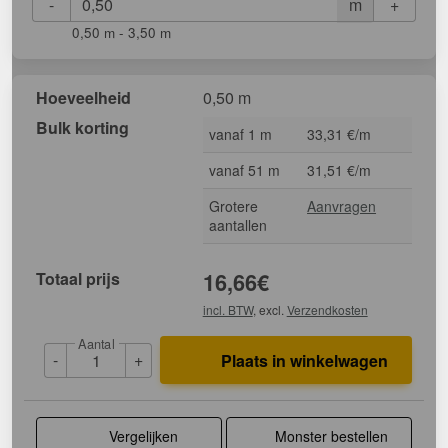
-
+
m
0,50 m - 3,50 m
Hoeveelheid
0,50 m
Bulk korting
vanaf 1 m
33,31 €/m
vanaf 51 m
31,51 €/m
Grotere
Aanvragen
aantallen
Totaal prijs
16,66
€
incl. BTW
, excl.
Verzendkosten
Aantal
-
+
Plaats in winkelwagen
Vergelijken
Monster bestellen