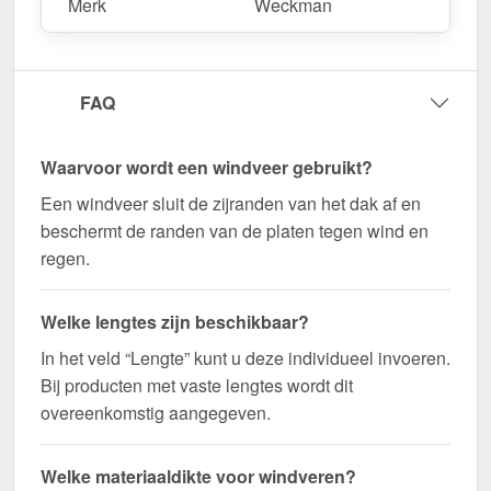
Merk
Weckman
maat gemaakt voor uw project & snel geleverd!
Duurzaam, weerbestendig, op maat gemaakt - bestel
nu en profiteer van een snelle levering!
FAQ
Wegens maatwerk / customisatie van herroepingsrecht uitgezonderd
Waarvoor wordt een windveer gebruikt?
Een windveer sluit de zijranden van het dak af en
beschermt de randen van de platen tegen wind en
regen.
Welke lengtes zijn beschikbaar?
In het veld “Lengte” kunt u deze individueel invoeren.
Bij producten met vaste lengtes wordt dit
overeenkomstig aangegeven.
Welke materiaaldikte voor windveren?