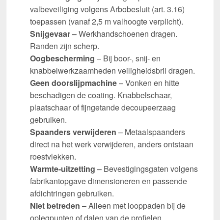
valbeveiliging volgens Arbobesluit (art. 3.16)
toepassen (vanaf 2,5 m valhoogte verplicht).
Snijgevaar
– Werkhandschoenen dragen.
Randen zijn scherp.
Oogbescherming
– Bij boor-, snij- en
knabbelwerkzaamheden veiligheidsbril dragen.
Geen doorslijpmachine
– Vonken en hitte
beschadigen de coating. Knabbelschaar,
plaatschaar of fijngetande decoupeerzaag
gebruiken.
Spaanders verwijderen
– Metaalspaanders
direct na het werk verwijderen, anders ontstaan
roestvlekken.
Warmte-uitzetting
– Bevestigingsgaten volgens
fabrikantopgave dimensioneren en passende
afdichtringen gebruiken.
Niet betreden
– Alleen met looppaden bij de
oplegpunten of dalen van de profielen.