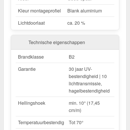
natuurlijk licht door.
Weerbestendig
– Beschermd tegen UV-stralen
Kleur montageprofiel
Blank aluminium
& vocht.
Lichtdoorlaat
ca. 20 %
Hittebestendig
– Tot 70° temperatuurbestendig.
Eenvoudige montage
– A1 Schroefprofiel als
Schroefsysteem.
Technische eigenschappen
Complete set voor veilige installatie
– Alle
belangrijke onderdelen inbegrepen.
Brandklasse
B2
Garantie
– 30 jaar op materiaalkwaliteit voor
betrouwbaarheid.
Garantie
30 jaar UV-
bestendigheid | 10
lichttransmissie,
Ideaal voor de volgende toepassingen:
hagelbestendigheid
Carports, terrassen & overkappingen
–
Heldere, beschutte overkappingen.
Hellingshoek
min. 10° (17,45
Serres & kassen
– Optimale lichtverspreiding &
cm/m)
thermische isolatie.
Temperatuurbestendig
Tot 70°
Renovaties & nieuwbouw
– Moderne &
duurzame dakbedekking.