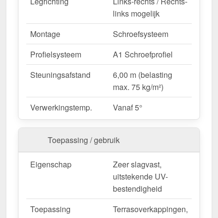
Legrichting
Links-rechts / Rechts-
gedaan, kan de kanaalplaat gemakkelijk worden
links mogelijk
ingekort door te zagen.
Montage
Schroefsysteem
Bestel nu Acrylaat kanaalplaat | 16 mm | Profiel
A1 | Voordeelpakket – Snelle levering & met 30
Profielsysteem
A1 Schroefprofiel
jaar garantie!
Steuningsafstand
6,00 m (belasting
Duurzaam, weerbestendig, op maat gemaakt - bestel
max. 75 kg/m²)
nu en profiteer van een snelle levering!
Verwerkingstemp.
Vanaf 5°
Wegens maatwerk / customisatie van herroepingsrecht uitgezonderd
Toepassing / gebruik
Eigenschap
Zeer slagvast,
uitstekende UV-
bestendigheid
Toepassing
Terrasoverkappingen,