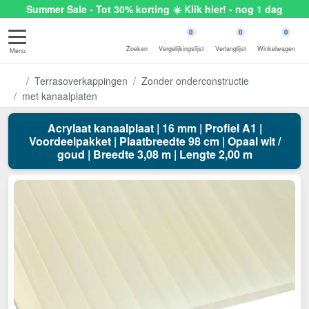
Summer Sale - Tot 30% korting ☀️ Klik hier! - nog 1 dag
0
0
0
Zoeken
Vergelijkingslijst
Verlanglijst
Winkelwagen
Menu
Terrasoverkappingen
Zonder onderconstructie
met kanaalplaten
Acrylaat kanaalplaat | 16 mm | Profiel A1 |
Voordeelpakket | Plaatbreedte 98 cm | Opaal wit /
goud | Breedte 3,08 m | Lengte 2,00 m