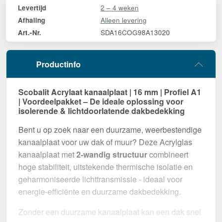
2 – 4 weken
Levertijd
Alleen levering
Afhaling
SDA16COG98A13020
Art.-Nr.
Productinfo
Scobalit Acrylaat kanaalplaat | 16 mm | Profiel A1
| Voordeelpakket – De ideale oplossing voor
isolerende & lichtdoorlatende dakbedekking
Bent u op zoek naar een duurzame, weerbestendige
kanaalplaat voor uw dak of muur? Deze Acrylglas
kanaalplaat met
2-wandig structuur
combineert
hoge stabiliteit, uitstekende thermische isolatie en
geharmoniseerde lichttransmissie - ideaal voor
energie-efficiënte en duurzame dakbedekking.
Zonder een duurzame kanaalplaat kan een dak snel