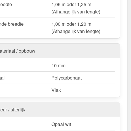
 & loodsenhallen
– Lichtstraat voor industriële
reedte
1,05 m oder 1,25 m
singen.
(Afhangelijk van lengte)
oop & deurluifels
– Natuurlijk licht & bescherming.
de breedte
1,00 m oder 1,20 m
ts & bootoverkappingen
– Robuust & weersbestendig.
(Afhangelijk van lengte)
nstallingen & tuinconstructies
– Licht & duurzaam.
ateriaal / opbouw
uw Alumon lichtstraat | Type 1/5 – Inclusief
ng en met 10 jaar UV-bestendigheid, lichttransmissie,
10 mm
ndigheid, stijfheid garantie!
k & duurzaam – perfect voor elk project!
aal
Polycarbonaat
:
Kopschotten optioneel te bestellen.
Vlak
k / customisatie van herroepingsrecht uitgezonderd
eur / uiterlijk
Opaal wit