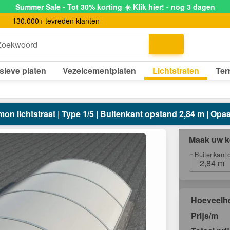
Summer Sale - Tot 30% korting ☀️ Klik hier! - nog 3 dagen
130.000+ tevreden klanten
Zoekwoord
sieve platen
Vezelcementplaten
Lichtstraten
Ter
on lichtstraat | Type 1/5 | Buitenkant opstand 2,84 m | Opaa
Maak uw k
Buitenkant 
2,84 m
Hoeveelh
Prijs/m