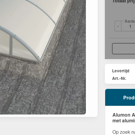
Totaal pri
Aanta
-
Levertijd
Art.-Nr.
Prod
Alumon Al
met alumi
Op zoek na