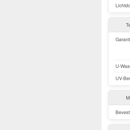
Lichtdo
T
Garant
U-Waa
UV-Bes
M
Bevest