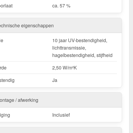
orlaat
ca. 57 %
echnische eigenschappen
ie
10 jaar UV-bestendigheid,
lichttransmissie,
hagelbestendigheid, stijfheid
rde
2,50 W/m²K
tendig
Ja
ontage / afwerking
iging
Inclusief