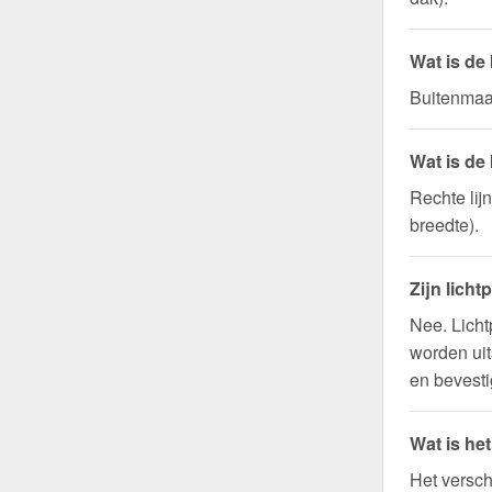
Wat is de
Buitenmaat
Wat is de
Rechte lij
breedte).
Zijn licht
Nee. Licht
worden uit
en bevesti
Wat is he
Het versch