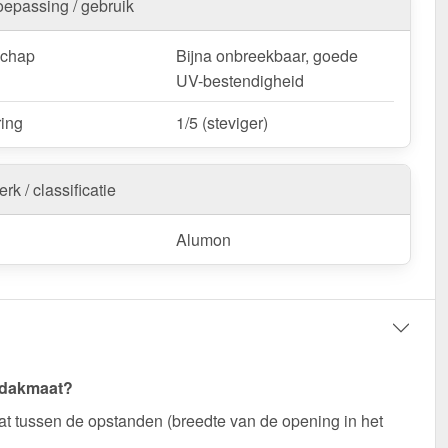
oepassing / gebruik
schap
Bijna onbreekbaar, goede
UV-bestendigheid
ring
1/5 (steviger)
rk / classificatie
Alumon
 dakmaat?
t tussen de opstanden (breedte van de opening in het