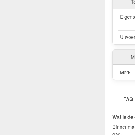
T
Eigen
Uitvoe
Me
Merk
FAQ
Wat is de
Binnenmaa
dak).