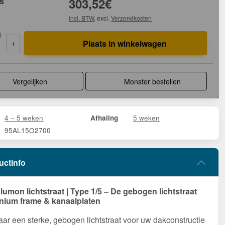
js
303,52
€
incl. BTW
, excl.
Verzendkosten
l
+
Plaats in winkelwagen
Vergelijken
Monster bestellen
4 – 5 weken
5 weken
Afhaling
95AL15O2700
uctinfo
umon lichtstraat | Type 1/5 – De gebogen lichtstraat
nium frame & kanaalplaten
ar een sterke, gebogen lichtstraat voor uw dakconstructie