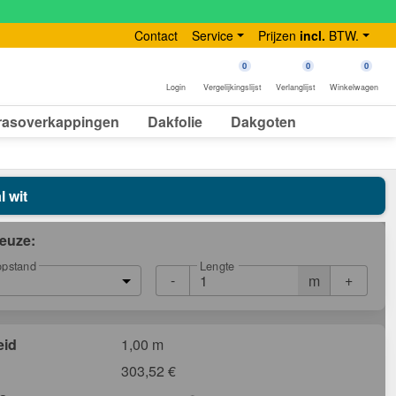
Contact
Service
Prijzen
incl.
BTW.
0
0
0
Login
Vergelijkingslijst
Verlanglijst
Winkelwagen
rasoverkappingen
Dakfolie
Dakgoten
l wit
euze:
Lengte
opstand
-
+
m
eid
1,00 m
303,52
€