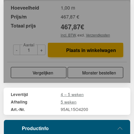
Hoeveelheid
1,00 m
Prijs/m
467,87
€
Totaal prijs
467,87
€
incl. BTW
, excl.
Verzendkosten
Aantal
-
+
Plaats in winkelwagen
Vergelijken
Monster bestellen
4 – 5 weken
Levertijd
5 weken
Afhaling
95AL15O4200
Art.-Nr.
Productinfo