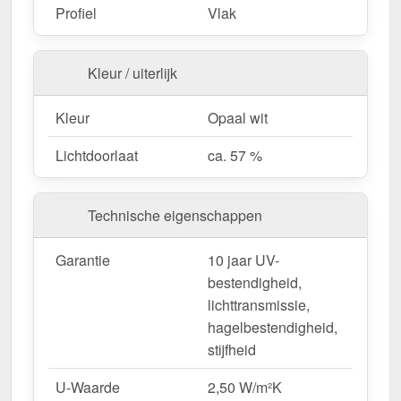
Fietsenstallingen & tuinconstructies
– Licht &
Profiel
Vlak
duurzaam.
Kleur / uiterlijk
Bestel nu uw Alumon lichtstraat | Type 1/5 –
Inclusief bevestiging en met 10 jaar UV-
Kleur
Opaal wit
bestendigheid, lichttransmissie,
Lichtdoorlaat
ca. 57 %
hagelbestendigheid, stijfheid garantie!
Licht, sterk & duurzaam – perfect voor elk project!
Technische eigenschappen
Opgelet:
Kopschotten optioneel te bestellen.
Garantie
10 jaar UV-
Wegens maatwerk / customisatie van herroepingsrecht uitgezonderd
bestendigheid,
lichttransmissie,
hagelbestendigheid,
stijfheid
U-Waarde
2,50 W/m²K