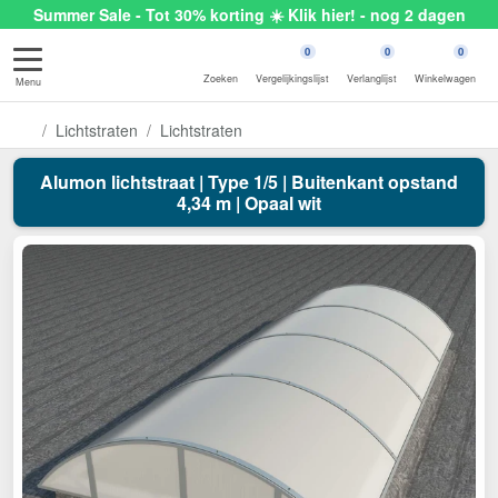
Summer Sale - Tot 30% korting ☀️ Klik hier! - nog 2 dagen
0
0
0
Zoeken
Vergelijkingslijst
Verlanglijst
Winkelwagen
Menu
Lichtstraten
Lichtstraten
Alumon lichtstraat | Type 1/5 | Buitenkant opstand
4,34 m | Opaal wit