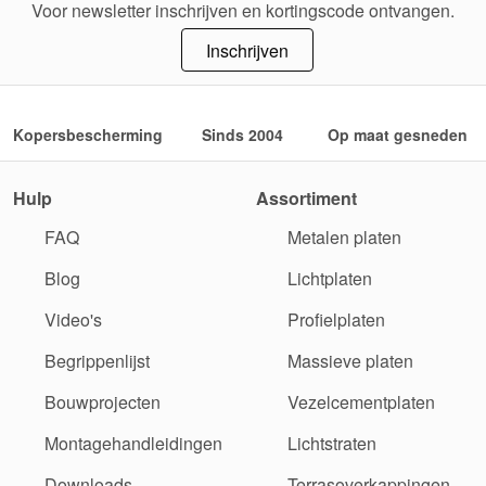
Voor newsletter inschrijven en kortingscode ontvangen.
Inschrijven
Kopersbescherming
Sinds 2004
Op maat gesneden
Hulp
Assortiment
FAQ
Metalen platen
Blog
Lichtplaten
Video's
Profielplaten
Begrippenlijst
Massieve platen
Bouwprojecten
Vezelcementplaten
Montagehandleidingen
Lichtstraten
Downloads
Terrasoverkappingen