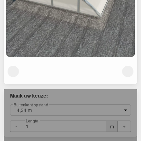
Maak uw keuze:
Buitenkant opstand
4,34 m
Lengte
-
+
m