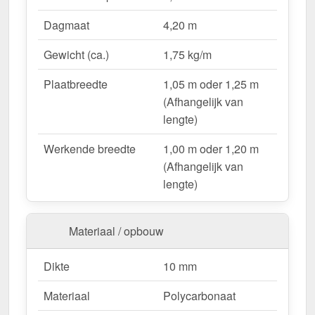
Lichtdoorlatend
– Ca. 57 % natuurlijk licht.
Dagmaat
4,20 m
UV-bestendig & weerproof
– Bestand tegen
zon, regen & hagel.
Gewicht (ca.)
1,75 kg/m
Montageklaar geleverd
– Inclusief bevestiging &
eenvoudig te plaatsen.
Plaatbreedte
1,05 m oder 1,25 m
Variabele plaatbreedte
– 1,05 m oder 1,25 m
(Afhangelijk van
(Afhangelijk van lengte).
lengte)
Garantie
– 10 jaar op materiaalkwaliteit voor
Werkende breedte
1,00 m oder 1,20 m
betrouwbaarheid.
(Afhangelijk van
lengte)
Ideal für folgende Anwendungen:
Hallen & loodsenhallen
– Lichtstraat voor
Materiaal / opbouw
industriële toepassingen.
Droogloop & deurluifels
– Natuurlijk licht &
Dikte
10 mm
bescherming.
Carports & bootoverkappingen
– Robuust &
Materiaal
Polycarbonaat
weersbestendig.