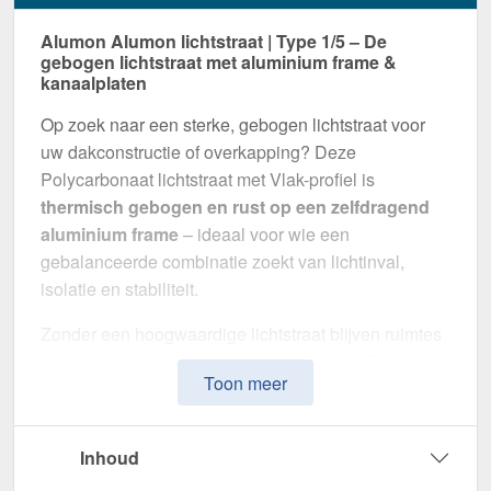
Alumon Alumon lichtstraat | Type 1/5 – De
gebogen lichtstraat met aluminium frame &
kanaalplaten
Op zoek naar een sterke, gebogen lichtstraat voor
uw dakconstructie of overkapping? Deze
Polycarbonaat lichtstraat met Vlak-profiel is
thermisch gebogen en rust op een zelfdragend
aluminium frame
– ideaal voor wie een
gebalanceerde combinatie zoekt van lichtinval,
isolatie en stabiliteit.
Zonder een hoogwaardige lichtstraat blijven ruimtes
donker en gevoelig voor vochtproblemen. Dit
Toon meer
systeem is speciaal ontwikkeld om
natuurlijk licht,
thermische isolatie en weerbestendigheid te
combineren
in één montageklare oplossing –
Inhoud
perfect voor zowel kleine als grote projecten.