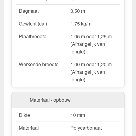
Lichtdoorlatend
– Ca. 57 % natuurlijk licht.
Dagmaat
3,50 m
UV-bestendig & weerproof
– Bestand tegen
zon, regen & hagel.
Gewicht (ca.)
1,75 kg/m
Montageklaar geleverd
– Inclusief bevestiging &
eenvoudig te plaatsen.
Plaatbreedte
1,05 m oder 1,25 m
Variabele plaatbreedte
– 1,05 m oder 1,25 m
(Afhangelijk van
(Afhangelijk van lengte).
lengte)
Garantie
– 10 jaar op materiaalkwaliteit voor
Werkende breedte
1,00 m oder 1,20 m
betrouwbaarheid.
(Afhangelijk van
lengte)
Ideal für folgende Anwendungen:
Hallen & loodsenhallen
– Lichtstraat voor
Materiaal / opbouw
industriële toepassingen.
Droogloop & deurluifels
– Natuurlijk licht &
Dikte
10 mm
bescherming.
Carports & bootoverkappingen
– Robuust &
Materiaal
Polycarbonaat
weersbestendig.