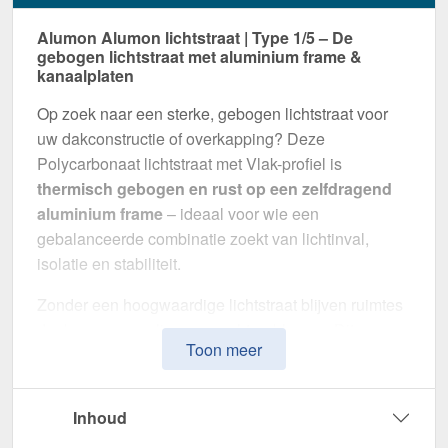
Alumon Alumon lichtstraat | Type 1/5 – De
gebogen lichtstraat met aluminium frame &
kanaalplaten
Op zoek naar een sterke, gebogen lichtstraat voor
uw dakconstructie of overkapping? Deze
Polycarbonaat lichtstraat met Vlak-profiel is
thermisch gebogen en rust op een zelfdragend
aluminium frame
– ideaal voor wie een
gebalanceerde combinatie zoekt van lichtinval,
isolatie en stabiliteit.
Zonder een hoogwaardige lichtstraat blijven ruimtes
donker en gevoelig voor vochtproblemen. Dit
Toon meer
systeem is speciaal ontwikkeld om
natuurlijk licht,
thermische isolatie en weerbestendigheid te
combineren
in één montageklare oplossing –
Inhoud
perfect voor zowel kleine als grote projecten.