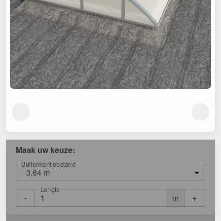
Maak uw keuze:
Buitenkant opstand
3,64 m
Lengte
-
+
m