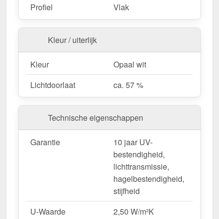
Fietsenstallingen & tuinconstructies
– Licht &
Profiel
Vlak
duurzaam.
Kleur / uiterlijk
Bestel nu uw Alumon lichtstraat | Type 1/5 –
Inclusief bevestiging en met 10 jaar UV-
Kleur
Opaal wit
bestendigheid, lichttransmissie,
Lichtdoorlaat
ca. 57 %
hagelbestendigheid, stijfheid garantie!
Licht, sterk & duurzaam – perfect voor elk project!
Technische eigenschappen
Opgelet:
Kopschotten optioneel te bestellen.
Garantie
10 jaar UV-
Wegens maatwerk / customisatie van herroepingsrecht uitgezonderd
bestendigheid,
lichttransmissie,
hagelbestendigheid,
stijfheid
U-Waarde
2,50 W/m²K