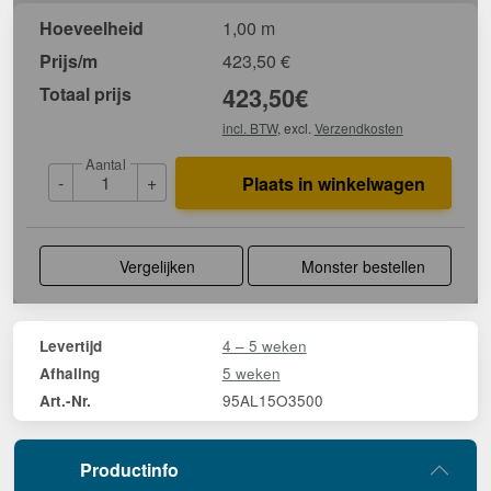
Hoeveelheid
1,00 m
Prijs/m
423,50
€
Totaal prijs
423,50
€
incl. BTW
, excl.
Verzendkosten
Aantal
-
+
Plaats in winkelwagen
Vergelijken
Monster bestellen
4 – 5 weken
Levertijd
5 weken
Afhaling
95AL15O3500
Art.-Nr.
Productinfo