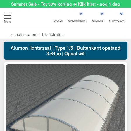
Summer Sale - Tot 30% korting ☀️ Klik hier! - nog 1 dag
0
0
0
Zoeken
Vergelijkingslijst
Verlanglijst
Winkelwagen
Menu
Lichtstraten
Lichtstraten
Alumon lichtstraat | Type 1/5 | Buitenkant opstand
3,64 m | Opaal wit