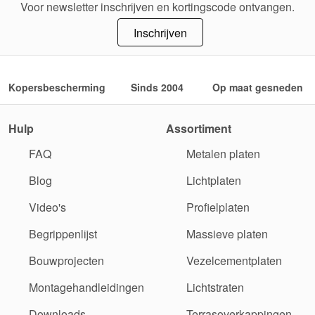
Voor newsletter inschrijven en kortingscode ontvangen.
Inschrijven
Kopersbescherming
Sinds 2004
Op maat gesneden
Hulp
Assortiment
FAQ
Metalen platen
Blog
Lichtplaten
Video's
Profielplaten
Begrippenlijst
Massieve platen
Bouwprojecten
Vezelcementplaten
Montagehandleidingen
Lichtstraten
Downloads
Terrasoverkappingen