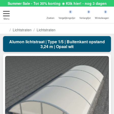
Summer Sale - Tot 30% korting ☀️ Klik hier! - nog 3 dagen
0
0
0
Zoeken
Vergelijkingslijst
Verlanglijst
Winkelwagen
Menu
Lichtstraten
Lichtstraten
Alumon lichtstraat | Type 1/5 | Buitenkant opstand
3,24 m | Opaal wit