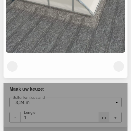
Maak uw keuze:
Buitenkant opstand
3,24 m
Lengte
-
+
m