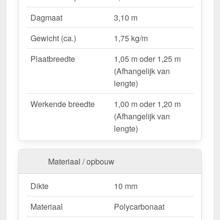
Lichtdoorlatend
– Ca. 57 % natuurlijk licht.
Dagmaat
3,10 m
UV-bestendig & weerproof
– Bestand tegen
zon, regen & hagel.
Gewicht (ca.)
1,75 kg/m
Montageklaar geleverd
– Inclusief bevestiging &
eenvoudig te plaatsen.
Plaatbreedte
1,05 m oder 1,25 m
Variabele plaatbreedte
– 1,05 m oder 1,25 m
(Afhangelijk van
(Afhangelijk van lengte).
lengte)
Garantie
– 10 jaar op materiaalkwaliteit voor
Werkende breedte
1,00 m oder 1,20 m
betrouwbaarheid.
(Afhangelijk van
lengte)
Ideal für folgende Anwendungen:
Hallen & loodsenhallen
– Lichtstraat voor
Materiaal / opbouw
industriële toepassingen.
Droogloop & deurluifels
– Natuurlijk licht &
Dikte
10 mm
bescherming.
Carports & bootoverkappingen
– Robuust &
Materiaal
Polycarbonaat
weersbestendig.