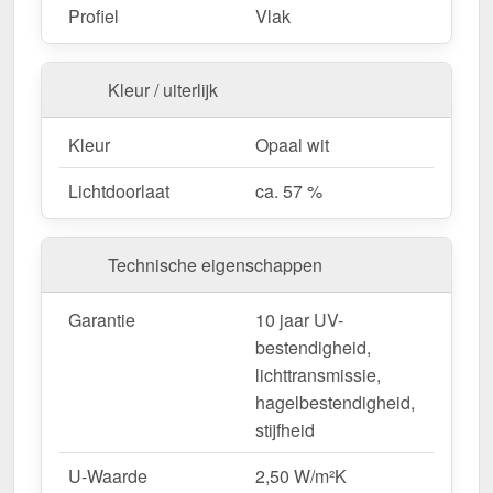
Fietsenstallingen & tuinconstructies
– Licht &
Profiel
Vlak
duurzaam.
Kleur / uiterlijk
Bestel nu uw Alumon lichtstraat | Type 1/5 –
Inclusief bevestiging en met 10 jaar UV-
Kleur
Opaal wit
bestendigheid, lichttransmissie,
Lichtdoorlaat
ca. 57 %
hagelbestendigheid, stijfheid garantie!
Licht, sterk & duurzaam – perfect voor elk project!
Technische eigenschappen
Opgelet:
Kopschotten optioneel te bestellen.
Garantie
10 jaar UV-
Wegens maatwerk / customisatie van herroepingsrecht uitgezonderd
bestendigheid,
lichttransmissie,
hagelbestendigheid,
stijfheid
U-Waarde
2,50 W/m²K