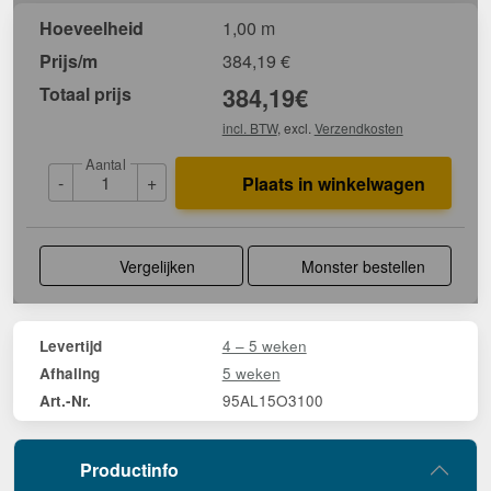
Hoeveelheid
1,00 m
Prijs/m
384,19
€
Totaal prijs
384,19
€
incl. BTW
, excl.
Verzendkosten
Aantal
-
+
Plaats in winkelwagen
Vergelijken
Monster bestellen
4 – 5 weken
Levertijd
5 weken
Afhaling
95AL15O3100
Art.-Nr.
Productinfo