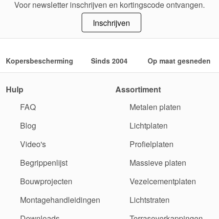
Voor newsletter inschrijven en kortingscode ontvangen.
Inschrijven
Kopersbescherming
Sinds 2004
Op maat gesneden
Hulp
Assortiment
FAQ
Metalen platen
Blog
Lichtplaten
Video's
Profielplaten
Begrippenlijst
Massieve platen
Bouwprojecten
Vezelcementplaten
Montagehandleidingen
Lichtstraten
Downloads
Terrasoverkappingen