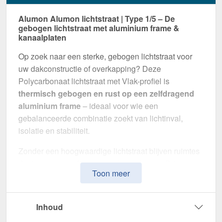
Alumon Alumon lichtstraat | Type 1/5 – De
gebogen lichtstraat met aluminium frame &
kanaalplaten
Op zoek naar een sterke, gebogen lichtstraat voor
uw dakconstructie of overkapping? Deze
Polycarbonaat lichtstraat met Vlak-profiel is
thermisch gebogen en rust op een zelfdragend
aluminium frame
– ideaal voor wie een
gebalanceerde combinatie zoekt van lichtinval,
isolatie en stabiliteit.
Zonder een hoogwaardige lichtstraat blijven ruimtes
donker en gevoelig voor vochtproblemen. Dit
Toon meer
systeem is speciaal ontwikkeld om
natuurlijk licht,
thermische isolatie en weerbestendigheid te
combineren
in één montageklare oplossing –
Inhoud
perfect voor zowel kleine als grote projecten.