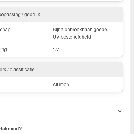
oepassing / gebruik
schap
Bijna onbreekbaar, goede
UV-bestendigheid
ring
1/7
rk / classificatie
Alumon
 dakmaat?