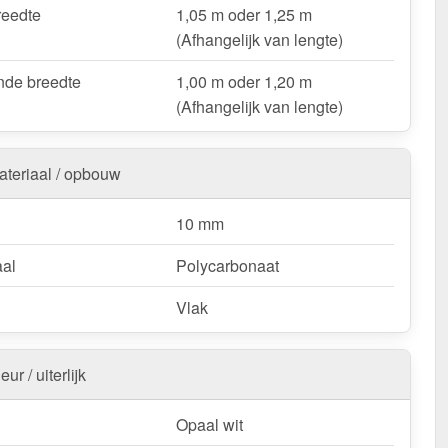
 & loodsenhallen
– Lichtstraat voor industriële
reedte
1,05 m oder 1,25 m
singen.
(Afhangelijk van lengte)
oop & deurluifels
– Natuurlijk licht & bescherming.
de breedte
1,00 m oder 1,20 m
ts & bootoverkappingen
– Robuust & weersbestendig.
(Afhangelijk van lengte)
nstallingen & tuinconstructies
– Licht & duurzaam.
ateriaal / opbouw
uw Alumon lichtstraat | Type 1/7 – Inclusief
ng en met 10 jaar UV-bestendigheid, lichttransmissie,
10 mm
ndigheid, stijfheid garantie!
k & duurzaam – perfect voor elk project!
aal
Polycarbonaat
:
Kopschotten optioneel te bestellen.
Vlak
k / customisatie van herroepingsrecht uitgezonderd
eur / uiterlijk
Opaal wit