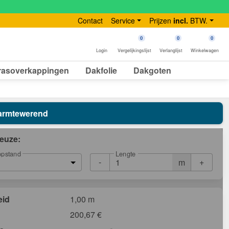
Contact
Service
Prijzen
incl.
BTW.
0
0
0
Login
Vergelijkingslijst
Verlanglijst
Winkelwagen
rasoverkappingen
Dakfolie
Dakgoten
 Warmtewerend
euze:
Lengte
opstand
-
+
m
eid
1,00 m
200,67
€