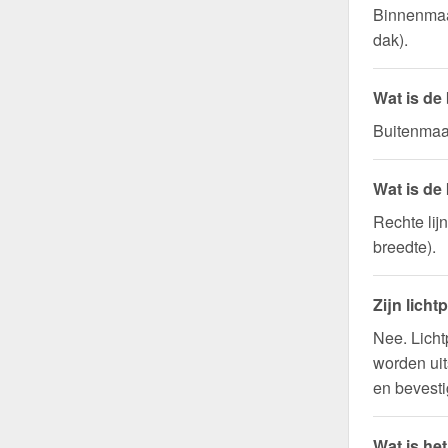
Binnenmaa
dak).
Wat is de
Buitenmaat
Wat is de
Rechte lij
breedte).
Zijn licht
Nee. Licht
worden uit
en bevesti
Wat is he