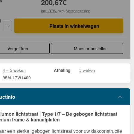
js
200,67
€
incl. BTW
, excl.
Verzendkosten
l
+
Plaats in winkelwagen
Vergelijken
Monster bestellen
4 – 5 weken
5 weken
Afhaling
95AL17W1400
uctinfo
umon lichtstraat | Type 1/7 – De gebogen lichtstraat
nium frame & kanaalplaten
ar een sterke, gebogen lichtstraat voor uw dakconstructie