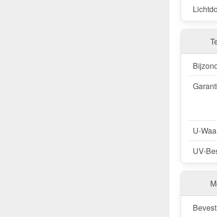
Lichtdo
T
Bijzon
Garant
U-Waa
UV-Bes
M
Bevest