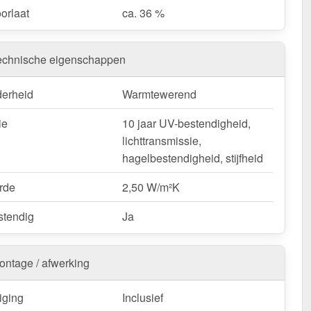
orlaat
ca. 36 %
echnische eigenschappen
derheid
Warmtewerend
ie
10 jaar UV-bestendigheid,
lichttransmissie,
hagelbestendigheid, stijfheid
rde
2,50 W/m²K
tendig
Ja
ontage / afwerking
iging
Inclusief