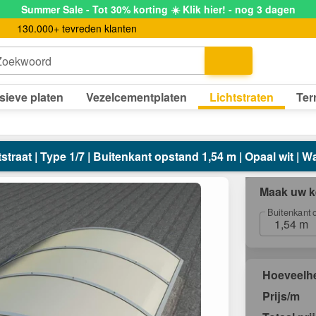
Summer Sale - Tot 30% korting ☀️ Klik hier! - nog 3 dagen
130.000+ tevreden klanten
Zoekwoord
sieve platen
Vezelcementplaten
Lichtstraten
Ter
straat | Type 1/7 | Buitenkant opstand 1,54 m | Opaal wit |
Maak uw k
Buitenkant 
1,54 m
Hoeveelh
Prijs/m