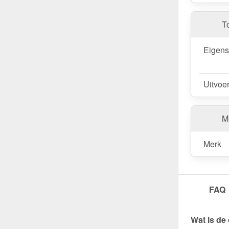
T
Eigen
Uitvoe
Me
Merk
FAQ
Wat is de