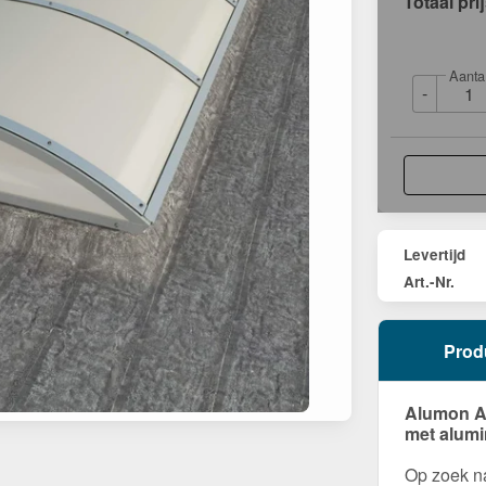
Totaal pri
Aanta
-
Levertijd
Art.-Nr.
Prod
Alumon Al
met alumi
Op zoek na