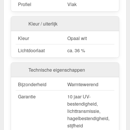
duurzaam.
Profiel
Vlak
Bestel nu uw Alumon lichtstraat | Type 1/7 –
Kleur / uiterlijk
Inclusief bevestiging en met 10 jaar UV-
bestendigheid, lichttransmissie,
Kleur
Opaal wit
hagelbestendigheid, stijfheid garantie!
Lichtdoorlaat
ca. 36 %
Licht, sterk & duurzaam – perfect voor elk project!
Opgelet:
Kopschotten optioneel te bestellen.
Technische eigenschappen
Wegens maatwerk / customisatie van herroepingsrecht uitgezonderd
Bijzonderheid
Warmtewerend
Garantie
10 jaar UV-
bestendigheid,
lichttransmissie,
hagelbestendigheid,
stijfheid