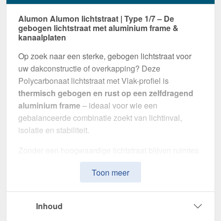
Alumon Alumon lichtstraat | Type 1/7 – De
gebogen lichtstraat met aluminium frame &
kanaalplaten
Op zoek naar een sterke, gebogen lichtstraat voor
uw dakconstructie of overkapping? Deze
Polycarbonaat lichtstraat met Vlak-profiel is
thermisch gebogen en rust op een zelfdragend
aluminium frame
– ideaal voor wie een
gebalanceerde combinatie zoekt van lichtinval,
isolatie en stabiliteit.
Zonder een hoogwaardige lichtstraat blijven ruimtes
donker en gevoelig voor vochtproblemen. Dit
Toon meer
systeem is speciaal ontwikkeld om
natuurlijk licht,
thermische isolatie en weerbestendigheid te
combineren
in één montageklare oplossing –
Inhoud
perfect voor zowel kleine als grote projecten.