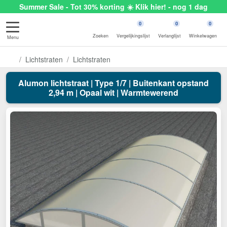
Summer Sale - Tot 30% korting ☀️ Klik hier! - nog 1 dag
0
0
0
Zoeken
Vergelijkingslijst
Verlanglijst
Winkelwagen
Menu
Lichtstraten
Lichtstraten
Alumon lichtstraat | Type 1/7 | Buitenkant opstand
2,94 m | Opaal wit | Warmtewerend