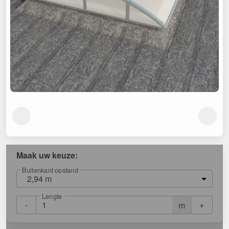
Maak uw keuze:
Buitenkant opstand
2,94 m
Lengte
-
+
m