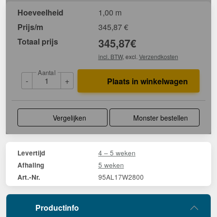
Hoeveelheid
1,00 m
Prijs/m
345,87
€
Totaal prijs
345,87
€
incl. BTW
, excl.
Verzendkosten
Aantal
-
+
Plaats in winkelwagen
Vergelijken
Monster bestellen
4 – 5 weken
Levertijd
5 weken
Afhaling
95AL17W2800
Art.-Nr.
Productinfo