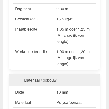
UV-bestendig & weerproof
– Bestand tegen
Dagmaat
2,80 m
zon, regen & hagel.
Montageklaar geleverd
– Inclusief bevestiging &
Gewicht (ca.)
1,75 kg/m
eenvoudig te plaatsen.
Variabele plaatbreedte
– 1,05 m oder 1,25 m
Plaatbreedte
1,05 m oder 1,25 m
(Afhangelijk van lengte).
(Afhangelijk van
Garantie
– 10 jaar op materiaalkwaliteit voor
lengte)
betrouwbaarheid.
Werkende breedte
1,00 m oder 1,20 m
(Afhangelijk van
Ideal für folgende Anwendungen:
lengte)
Hallen & loodsenhallen
– Lichtstraat voor
industriële toepassingen.
Materiaal / opbouw
Droogloop & deurluifels
– Natuurlijk licht &
bescherming.
Dikte
10 mm
Carports & bootoverkappingen
– Robuust &
weersbestendig.
Materiaal
Polycarbonaat
Fietsenstallingen & tuinconstructies
– Licht &