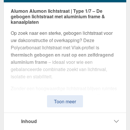
Alumon Alumon lichtstraat | Type 1/7 – De
gebogen lichtstraat met aluminium frame &
kanaalplaten
Op zoek naar een sterke, gebogen lichtstraat voor
uw dakconstructie of overkapping? Deze
Polycarbonaat lichtstraat met Vlak-profiel is
thermisch gebogen en rust op een zelfdragend
aluminium frame
– ideaal voor wie een
gebalanceerde combinatie zoekt van lichtinval,
isolatie en stabiliteit.
Zonder een hoogwaardige lichtstraat blijven ruimtes
donker en gevoelig voor vochtproblemen. Dit
Toon meer
systeem is speciaal ontwikkeld om
natuurlijk licht,
thermische isolatie en weerbestendigheid te
combineren
in één montageklare oplossing –
Inhoud
perfect voor zowel kleine als grote projecten.