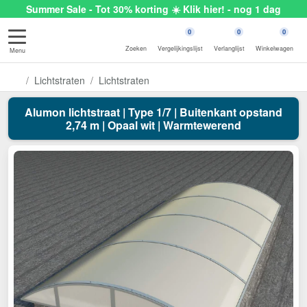
Summer Sale - Tot 30% korting ☀️ Klik hier! - nog 1 dag
0
0
0
Zoeken
Vergelijkingslijst
Verlanglijst
Winkelwagen
Menu
Lichtstraten
Lichtstraten
Alumon lichtstraat | Type 1/7 | Buitenkant opstand
2,74 m | Opaal wit | Warmtewerend