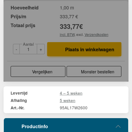
Hoeveelheid
1,00 m
Prijs/m
333,77
€
Totaal prijs
333,77
€
incl. BTW
, excl.
Verzendkosten
Aantal
-
+
Plaats in winkelwagen
Vergelijken
Monster bestellen
4 – 5 weken
Levertijd
5 weken
Afhaling
95AL17W2600
Art.-Nr.
Productinfo