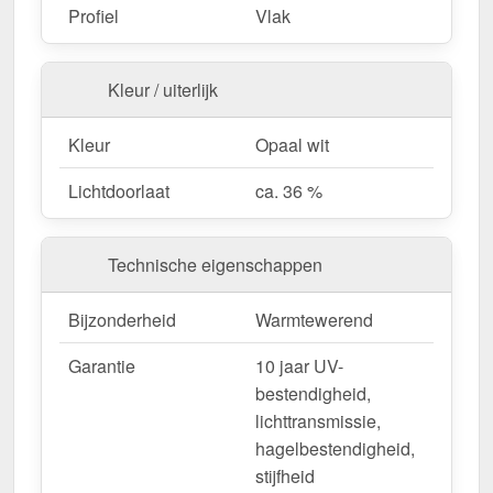
duurzaam.
Profiel
Vlak
Bestel nu uw Alumon lichtstraat | Type 1/7 –
Kleur / uiterlijk
Inclusief bevestiging en met 10 jaar UV-
bestendigheid, lichttransmissie,
Kleur
Opaal wit
hagelbestendigheid, stijfheid garantie!
Lichtdoorlaat
ca. 36 %
Licht, sterk & duurzaam – perfect voor elk project!
Opgelet:
Kopschotten optioneel te bestellen.
Technische eigenschappen
Wegens maatwerk / customisatie van herroepingsrecht uitgezonderd
Bijzonderheid
Warmtewerend
Garantie
10 jaar UV-
bestendigheid,
lichttransmissie,
hagelbestendigheid,
stijfheid