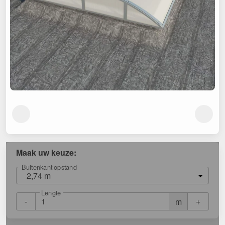
Maak uw keuze:
Buitenkant opstand
2,74 m
Lengte
-
+
m