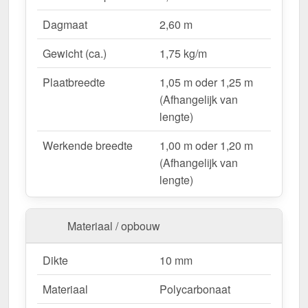
UV-bestendig & weerproof
– Bestand tegen
Dagmaat
2,60 m
zon, regen & hagel.
Montageklaar geleverd
– Inclusief bevestiging &
Gewicht (ca.)
1,75 kg/m
eenvoudig te plaatsen.
Variabele plaatbreedte
– 1,05 m oder 1,25 m
Plaatbreedte
1,05 m oder 1,25 m
(Afhangelijk van lengte).
(Afhangelijk van
Garantie
– 10 jaar op materiaalkwaliteit voor
lengte)
betrouwbaarheid.
Werkende breedte
1,00 m oder 1,20 m
(Afhangelijk van
Ideal für folgende Anwendungen:
lengte)
Hallen & loodsenhallen
– Lichtstraat voor
industriële toepassingen.
Materiaal / opbouw
Droogloop & deurluifels
– Natuurlijk licht &
bescherming.
Dikte
10 mm
Carports & bootoverkappingen
– Robuust &
weersbestendig.
Materiaal
Polycarbonaat
Fietsenstallingen & tuinconstructies
– Licht &