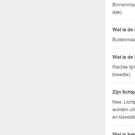
Binnenmaa
dak).
Wat is de
Buitenmaat
Wat is de
Rechte lij
breedte).
Zijn licht
Nee. Licht
worden uit
en bevesti
Wat is he