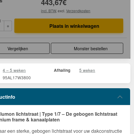
js
443,67
€
incl. BTW
, excl.
Verzendkosten
l
+
Plaats in winkelwagen
Vergelijken
Monster bestellen
4 – 5 weken
5 weken
Afhaling
95AL17W3800
uctinfo
umon lichtstraat | Type 1/7 – De gebogen lichtstraat
nium frame & kanaalplaten
ar een sterke, gebogen lichtstraat voor uw dakconstructie