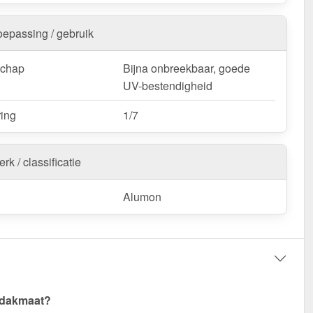
oepassing / gebruik
schap
Bijna onbreekbaar, goede
UV-bestendigheid
ring
1/7
rk / classificatie
Alumon
 dakmaat?