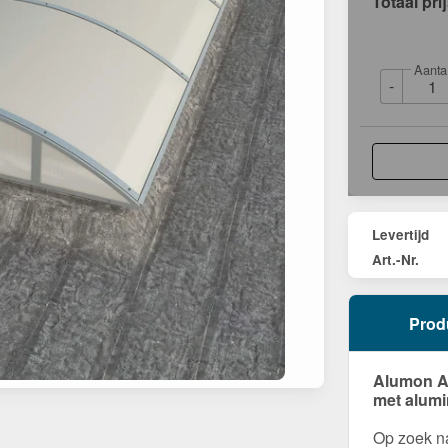
Totaal pri
Aanta
-
Levertijd
Art.-Nr.
Prod
Alumon Al
met alumi
Op zoek na