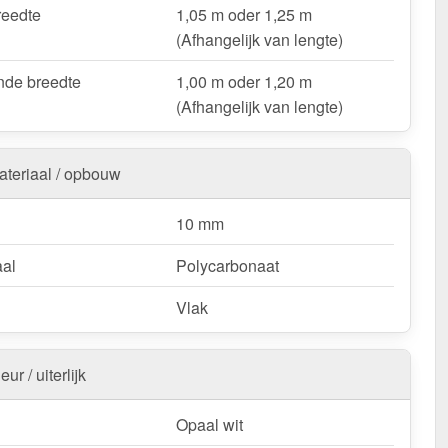
 & loodsenhallen
– Lichtstraat voor industriële
reedte
1,05 m oder 1,25 m
singen.
(Afhangelijk van lengte)
oop & deurluifels
– Natuurlijk licht & bescherming.
de breedte
1,00 m oder 1,20 m
ts & bootoverkappingen
– Robuust & weersbestendig.
(Afhangelijk van lengte)
nstallingen & tuinconstructies
– Licht & duurzaam.
ateriaal / opbouw
uw Alumon lichtstraat | Type 1/7 – Inclusief
ng en met 10 jaar UV-bestendigheid, lichttransmissie,
10 mm
ndigheid, stijfheid garantie!
k & duurzaam – perfect voor elk project!
aal
Polycarbonaat
:
Kopschotten optioneel te bestellen.
Vlak
k / customisatie van herroepingsrecht uitgezonderd
eur / uiterlijk
Opaal wit