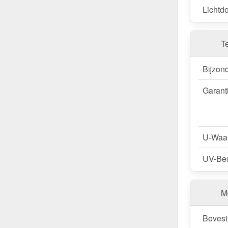
Lichtdo
T
Bijzon
Garant
U-Waa
UV-Bes
M
Bevest