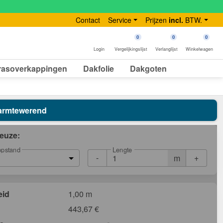
Contact
Service
Prijzen
incl.
BTW.
0
0
0
Login
Vergelijkingslijst
Verlanglijst
Winkelwagen
rasoverkappingen
Dakfolie
Dakgoten
 Warmtewerend
euze:
Lengte
opstand
-
+
m
eid
1,00 m
443,67
€