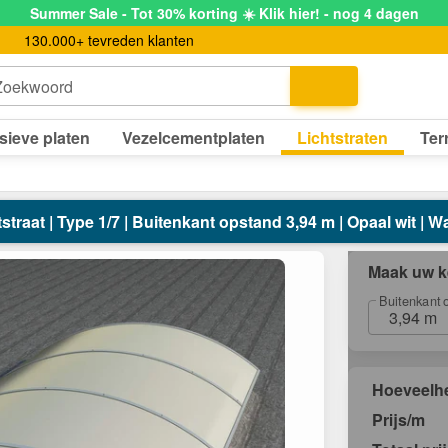
Summer Sale - Tot 30% korting ☀️ Klik hier! - nog 4 dagen
130.000+ tevreden klanten
Zoekwoord
sieve platen
Vezelcementplaten
Lichtstraten
Ter
straat | Type 1/7 | Buitenkant opstand 3,94 m | Opaal wit |
Maak uw k
Buitenkant 
3,94 m
Hoeveelh
Prijs/m