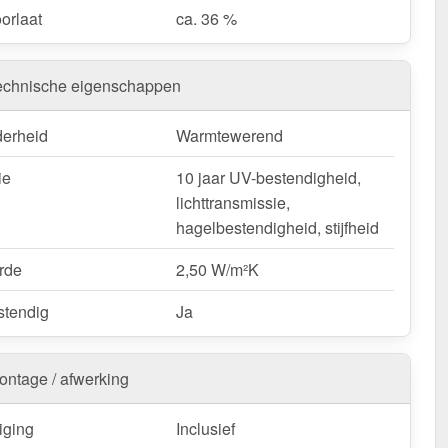
orlaat
ca. 36 %
echnische eigenschappen
derheid
Warmtewerend
ie
10 jaar UV-bestendigheid,
lichttransmissie,
hagelbestendigheid, stijfheid
rde
2,50 W/m²K
tendig
Ja
ontage / afwerking
iging
Inclusief