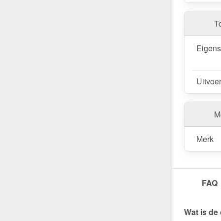
T
Eigen
Uitvoe
Me
Merk
FAQ
Wat is de