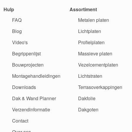
Hulp
Assortiment
FAQ
Metalen platen
Blog
Lichtplaten
Video's
Profielplaten
Begrippenlijst
Massieve platen
Bouwprojecten
Vezelcementplaten
Montagehandleidingen
Lichtstraten
Downloads
Terrasoverkappingen
Dak & Wand Planner
Dakfolie
Verzendinformatie
Dakgoten
Contact
Over ons