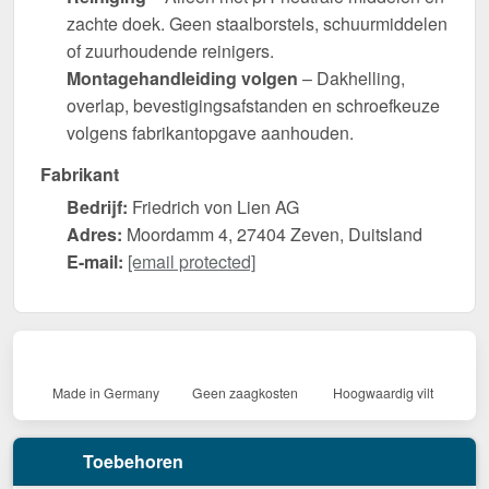
zachte doek. Geen staalborstels, schuurmiddelen
of zuurhoudende reinigers.
Montagehandleiding volgen
– Dakhelling,
overlap, bevestigingsafstanden en schroefkeuze
volgens fabrikantopgave aanhouden.
Fabrikant
Bedrijf:
Friedrich von Lien AG
Adres:
Moordamm 4, 27404 Zeven, Duitsland
E-mail:
[email protected]
Made in Germany
Geen zaagkosten
Hoogwaardig vilt
Toebehoren