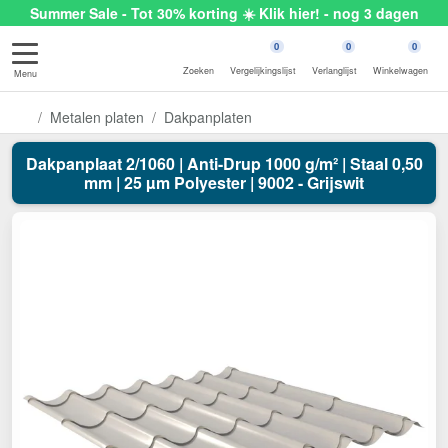
Summer Sale - Tot 30% korting ☀️ Klik hier! - nog 3 dagen
0
0
0
Zoeken
Vergelijkingslijst
Verlanglijst
Winkelwagen
Menu
Metalen platen
Dakpanplaten
Dakpanplaat 2/1060 | Anti-Drup 1000 g/m² | Staal 0,50
mm | 25 µm Polyester | 9002 - Grijswit