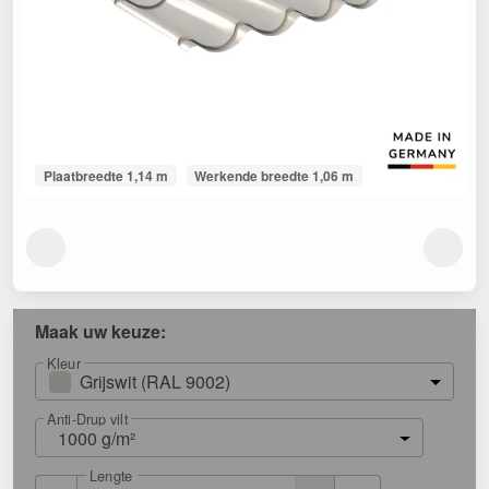
Plaatbreedte 1,14 m
Werkende breedte 1,06 m
Maak uw keuze:
Kleur
Grijswit (RAL 9002)
Anti-Drup vilt
1000 g/m²
Lengte