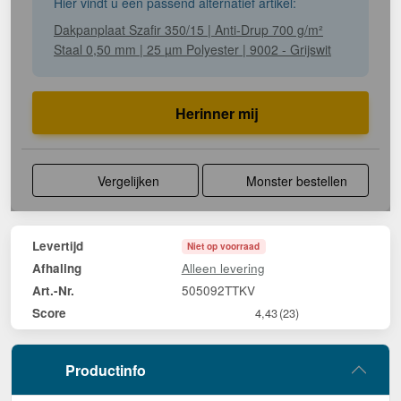
Hier vindt u een passend alternatief artikel:
Dakpanplaat Szafir 350/15 | Anti-Drup 700 g/m²
Staal 0,50 mm | 25 µm Polyester | 9002 - Grijswit
Herinner mij
Vergelijken
Monster bestellen
Levertijd
Niet op voorraad
Alleen levering
Afhaling
505092TTKV
Art.-Nr.
Score
4,43
(23)
Productinfo