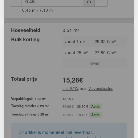
-
+
m
0,45 m - 7,10 m
Hoeveelheid
0,51 m²
Bulk korting
vanaf 1 m²
29,92 €/m²
vanaf 25 m²
27,80 €/m²
meer
Totaal prijs
15,26
€
incl. BTW
, excl.
Verzendkosten
Verpakkingsk. < 53 m²
18,15 €
Toeslag minder < 28 m²
59,99 €
36,30 €
Actie
Toeslag viltlaag < 28 m²
49,99 €
18,15 €
Actie
Dit artikel is momenteel niet leverbaar.