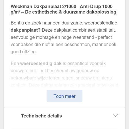
Weckman Dakpanplaat 2/1060 | Anti-Drup 1000
g/m² – De esthetische & duurzame dakoplossing
Bent u op zoek naar een duurzame, weerbestendige
dakpanplaat?
Deze dakplaat combineert stabiliteit,
eenvoudige montage en hoge weerstand - perfect
voor daken die niet alleen beschermen, maar er ook
goed uitzien.
Een
weerbestendig dak
is essentieel voor elk
bouwproject - het beschermt uw gebouw op
betrouwbare wijze tegen regen, sneeuw en intens
zonlicht. Deze dakpanplaten zijn speciaal ontwikkeld
om een robuuste en duurzame dakoplossing te
Toon meer
bieden met een
klassieke dakpanlook
. Het maakt
indruk met eenvoudige montage, hoge
duurzaamheid en een bestendige coating.
Technische details
Gemaakt van
Staal
met een
materiaaldikte van 0,50