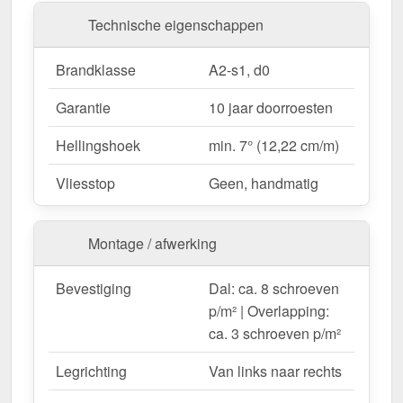
Woongebouwen & aanbouw
– Visueel
Technische eigenschappen
aantrekkelijk alternatief voor klassieke
dakpannen.
Brandklasse
A2-s1, d0
Carports, terrassen & overkappingen
–
Garantie
10 jaar doorroesten
Bescherming voor voertuigen en zitplaatsen met
een stijlvolle uitstraling.
Hellingshoek
min. 7° (12,22 cm/m)
Tuinhuisjes & schuurtjes
– Hoogwaardige
dakbedekking met duurzame esthetiek.
Vliesstop
Geen, handmatig
Stallen & agrarische gebouwen
–
Weerbestendig tegen wind en regen.
Montage / afwerking
Op maat gemaakt & efficiënte montage
Bevestiging
Dal: ca. 8 schroeven
Uw dakpanplaten worden
gratis op de door u
p/m² | Overlapping:
gewenste lengte gezaagd
– voor een snelle en
ca. 3 schroeven p/m²
nauwkeurige montage. De
bedekkingsbreedte is
Legrichting
Van links naar rechts
1,14 m
voor de eerste plaat, elke extra plaat vergroot
het dakoppervlak met de
werkende breedte van