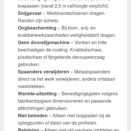
toepassen (vanaf 2,5 m valhoogte verplicht).
Snijgevaar
– Werkhandschoenen dragen.
Randen zijn scherp.
Oogbescherming
– Bij boor-, snij- en
knabbelwerkzaamheden veiligheidsbril dragen.
Geen doorslijpmachine
– Vonken en hitte
beschadigen de coating. Knabbelschaar,
plaatschaar of fijngetande decoupeerzaag
gebruiken.
Spaanders verwijderen
– Metaalspaanders
direct na het werk verwijderen, anders ontstaan
roestvlekken.
Warmte-uitzetting
– Bevestigingsgaten volgens
fabrikantopgave dimensioneren en passende
afdichtringen gebruiken.
Niet betreden
– Alleen met looppaden bij de
oplegpunten of dalen van de profielen.
Reiniging
– Alleen met pH-neutrale middelen en