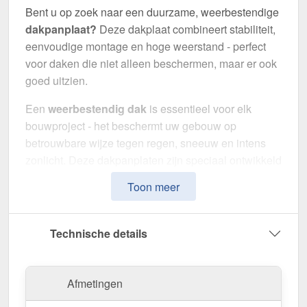
Bent u op zoek naar een duurzame, weerbestendige
dakpanplaat?
Deze dakplaat combineert stabiliteit,
eenvoudige montage en hoge weerstand - perfect
voor daken die niet alleen beschermen, maar er ook
goed uitzien.
Een
weerbestendig dak
is essentieel voor elk
bouwproject - het beschermt uw gebouw op
betrouwbare wijze tegen regen, sneeuw en intens
zonlicht. Deze dakpanplaten zijn speciaal ontwikkeld
om een robuuste en duurzame dakoplossing te
Toon meer
bieden met een
klassieke dakpanlook
. Het maakt
indruk met eenvoudige montage, hoge
duurzaamheid en een bestendige coating.
Technische details
Gemaakt van
Staal
met een
materiaaldikte van 0,50
mm
, biedt het een robuuste dakoplossing. De
Afmetingen
plaatbreedte van 1,14 m
en de
effectieve