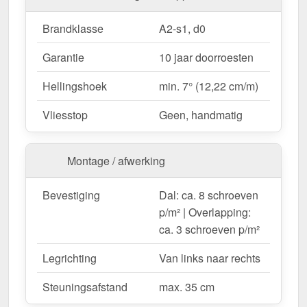
dakpannen.
Carports, terrassen & overkappingen
–
Brandklasse
A2-s1, d0
Bescherming voor voertuigen en zitplaatsen met
Garantie
10 jaar doorroesten
een stijlvolle uitstraling.
Tuinhuisjes & schuurtjes
– Hoogwaardige
Hellingshoek
min. 7° (12,22 cm/m)
dakbedekking met duurzame esthetiek.
Stallen & agrarische gebouwen
–
Vliesstop
Geen, handmatig
Weerbestendig tegen wind en regen.
Montage / afwerking
Op maat gemaakt & efficiënte montage
Uw dakpanplaten worden
gratis op de door u
Bevestiging
Dal: ca. 8 schroeven
gewenste lengte gezaagd
– voor een snelle en
p/m² | Overlapping:
nauwkeurige montage. De
bedekkingsbreedte is
ca. 3 schroeven p/m²
1,14 m
voor de eerste plaat, elke extra plaat vergroot
Legrichting
Van links naar rechts
het dakoppervlak met de
werkende breedte van
1,06 m
, aangezien er rekening wordt gehouden met
Steuningsafstand
max. 35 cm
de overlapping van de platen.