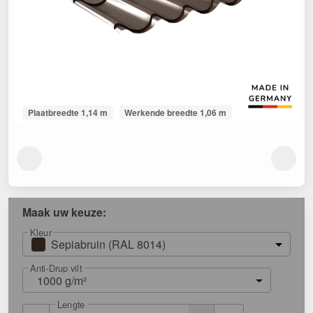
Plaatbreedte 1,14 m
Werkende breedte 1,06 m
Maak uw keuze:
Kleur
Sepiabruin (RAL 8014)
Anti-Drup vilt
1000 g/m²
Lengte