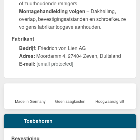
of zuurhoudende reinigers.
Montagehandleiding volgen
– Dakhelling,
overlap, bevestigingsafstanden en schroefkeuze
volgens fabrikantopgave aanhouden.
Fabrikant
Bedrijf:
Friedrich von Lien AG
Adres:
Moordamm 4, 27404 Zeven, Duitsland
E-mail:
[email protected]
Made in Germany
Geen zaagkosten
Hoogwaardig vilt
Toebehoren
Bevestiging