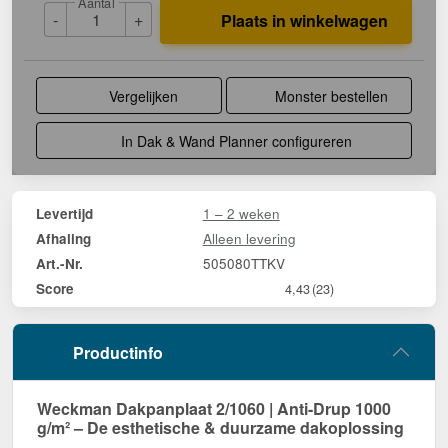
Aantal
-
+
Plaats in winkelwagen
Vergelijken
Monster bestellen
In Dak & Wand Planner configureren
1 – 2 weken
Levertijd
Alleen levering
Afhaling
505080TTKV
Art.-Nr.
Score
4,43
(23)
Productinfo
Weckman Dakpanplaat 2/1060 | Anti-Drup 1000
g/m² – De esthetische & duurzame dakoplossing