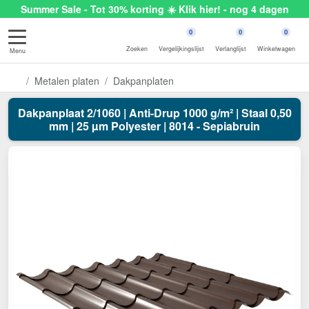
Summer Sale - Tot 30% korting ☀️ Klik hier! - nog 4 dagen
0
0
0
Zoeken
Vergelijkingslijst
Verlanglijst
Winkelwagen
Menu
Metalen platen
Dakpanplaten
Dakpanplaat 2/1060 | Anti-Drup 1000 g/m² | Staal 0,50
mm | 25 µm Polyester | 8014 - Sepiabruin