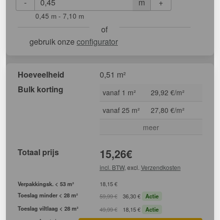
-
+
m
0,45 m - 7,10 m
of
gebruik onze
configurator
Hoeveelheid
0,51 m²
Bulk korting
vanaf 1 m²
29,92 €/m²
vanaf 25 m²
27,80 €/m²
meer
Totaal prijs
15,26
€
incl. BTW
, excl.
Verzendkosten
Verpakkingsk. < 53 m²
18,15 €
Toeslag minder < 28 m²
59,99 €
36,30 €
Actie
Toeslag viltlaag < 28 m²
49,99 €
18,15 €
Actie