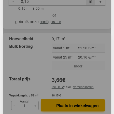
-
+
m
0,15 m - 9,00 m
of
gebruik onze
configurator
Hoeveelheid
0,17 m²
Bulk korting
vanaf 1 m²
21,50 €/m²
vanaf 25 m²
20,16 €/m²
meer
Totaal prijs
3,66
€
incl. BTW
, excl.
Verzendkosten
Verpakkingsk. < 53 m²
18,15 €
Aantal
-
+
Plaats in winkelwagen