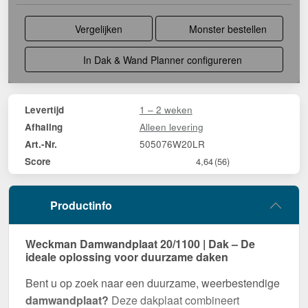
Vergelijken
Monster bestellen
In Dak & Wand Planner configureren
1 – 2 weken
Levertijd
Alleen levering
Afhaling
505076W20LR
Art.-Nr.
Score
4,64
(56)
Productinfo
Weckman Damwandplaat 20/1100 | Dak – De
ideale oplossing voor duurzame daken
Bent u op zoek naar een duurzame, weerbestendige
damwandplaat?
Deze dakplaat combineert