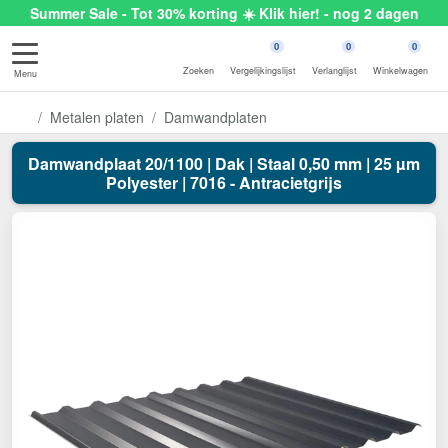
Summer Sale - Tot 30% korting ☀️ Klik hier! - nog 2 dagen
0
0
0
Zoeken
Vergelijkingslijst
Verlanglijst
Winkelwagen
Menu
Metalen platen
Damwandplaten
Damwandplaat 20/1100 | Dak | Staal 0,50 mm | 25 µm
Polyester | 7016 - Antracietgrijs