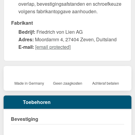
overlap, bevestigingsafstanden en schroefkeuze
volgens fabrikantopgave aanhouden.
Fabrikant
Bedrijf:
Friedrich von Lien AG
Adres:
Moordamm 4, 27404 Zeven, Duitsland
E-mail:
[email protected]
Made in Germany
Geen zaagkosten
Achteraf betalen
Toebehoren
Bevestiging