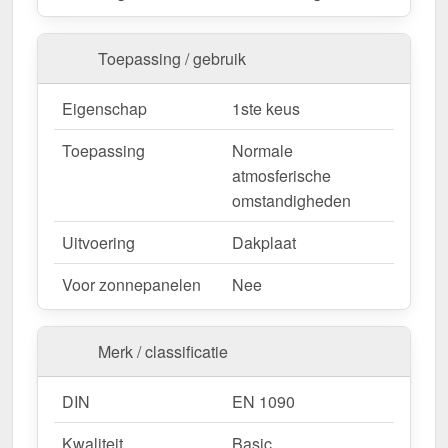
nu en profiteer van een snelle levering!
Toepassing / gebruik
Wegens maatwerk / customisatie van herroepingsrecht uitgezonderd
Eigenschap
1ste keus
Toepassing
Normale
atmosferische
omstandigheden
Uitvoering
Dakplaat
Voor zonnepanelen
Nee
Merk / classificatie
DIN
EN 1090
Kwaliteit
Basic