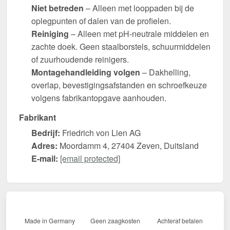
Niet betreden
– Alleen met looppaden bij de
oplegpunten of dalen van de profielen.
Reiniging
– Alleen met pH-neutrale middelen en
zachte doek. Geen staalborstels, schuurmiddelen
of zuurhoudende reinigers.
Montagehandleiding volgen
– Dakhelling,
overlap, bevestigingsafstanden en schroefkeuze
volgens fabrikantopgave aanhouden.
Fabrikant
Bedrijf:
Friedrich von Lien AG
Adres:
Moordamm 4, 27404 Zeven, Duitsland
E-mail:
[email protected]
Made in Germany
Geen zaagkosten
Achteraf betalen