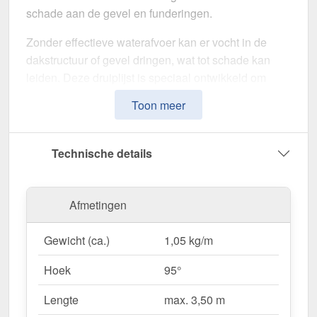
schade aan de gevel en funderingen.
Zonder effectieve waterafvoer kan er vocht in de
dakstructuur of gevel dringen, wat tot schade kan
leiden. Deze druiplijst is speciaal ontwikkeld om
neerslag naar de dakgoten te leiden
en
Toon meer
vochtschade te voorkomen. Het maakt indruk met
zijn eenvoudige montage, hoge weerstand en
robuuste coating.
Technische details
Gemaakt van
Staal
met een
materiaaldikte van 0,50
mm
, biedt dit zetwerk een hoge stabiliteit. De
lengte
Afmetingen
van max. 3,50 m
kunt u deze gemakkelijk aan uw
dak aanpassen. Dankzij de
25 µm polyester
Gewicht (ca.)
1,05 kg/m
coating
in
Gitzwart (RAL 9005)
blijft het materiaal
permanent beschermd tegen corrosie.
Hoek
95°
Lengte
max. 3,50 m
Waarom Druiplijst | 8 x 3 cm | 95°?