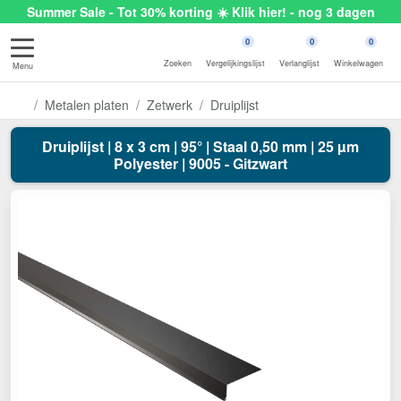
Summer Sale - Tot 30% korting ☀️ Klik hier! - nog 3 dagen
0
0
0
Zoeken
Vergelijkingslijst
Verlanglijst
Winkelwagen
Menu
Metalen platen
Zetwerk
Druiplijst
Druiplijst | 8 x 3 cm | 95° | Staal 0,50 mm | 25 µm
Polyester | 9005 - Gitzwart