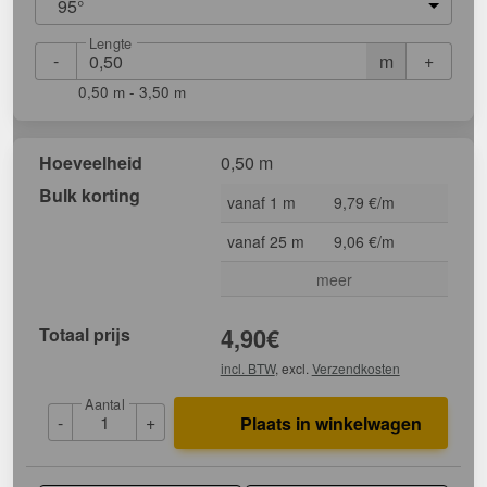
95°
Lengte
-
+
m
0,50 m - 3,50 m
Hoeveelheid
0,50 m
Bulk korting
vanaf 1 m
9,79 €/m
vanaf 25 m
9,06 €/m
meer
Totaal prijs
4,90
€
incl. BTW
, excl.
Verzendkosten
Aantal
-
+
Plaats in winkelwagen