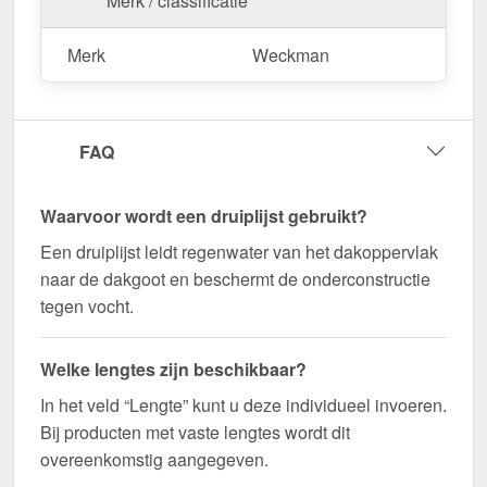
Merk / classificatie
Bestel nu Druiplijst | 8 x 3 cm | 95° bestellen – Op
maat gemaakt voor uw project & snel geleverd!
Merk
Weckman
Duurzaam, weerbestendig, op maat gemaakt - bestel
nu en profiteer van een snelle levering!
Wegens maatwerk / customisatie van herroepingsrecht uitgezonderd
FAQ
Waarvoor wordt een druiplijst gebruikt?
Een druiplijst leidt regenwater van het dakoppervlak
naar de dakgoot en beschermt de onderconstructie
tegen vocht.
Welke lengtes zijn beschikbaar?
In het veld “Lengte” kunt u deze individueel invoeren.
Bij producten met vaste lengtes wordt dit
overeenkomstig aangegeven.