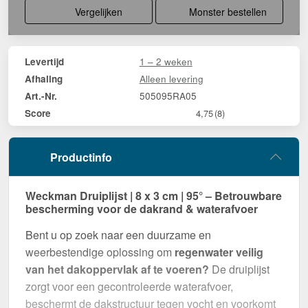
Vergelijken
Monster bestellen
1 – 2 weken
Levertijd
Alleen levering
Afhaling
505095RA05
Art.-Nr.
Score
4,75
(8)
Productinfo
Weckman Druiplijst | 8 x 3 cm | 95° – Betrouwbare
bescherming voor de dakrand & waterafvoer
Bent u op zoek naar een duurzame en
weerbestendige oplossing om
regenwater veilig
van het dakoppervlak af te voeren?
De druiplijst
zorgt voor een gecontroleerde waterafvoer,
beschermt de dakstructuur tegen vocht en voorkomt