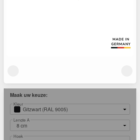
Maak uw keuze:
Kleur
Gitzwart (RAL 9005)
Lengte A
8 cm
Hoek