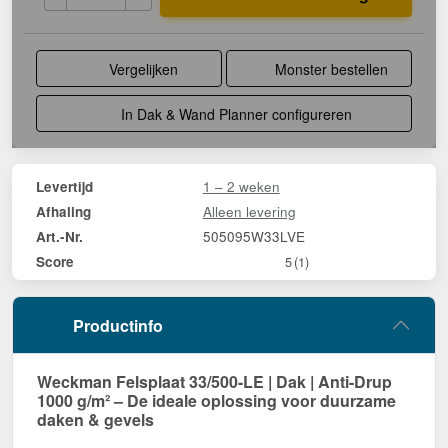
Vergelijken
Monster bestellen
In Dak & Wand Planner configureren
1 – 2 weken
Levertijd
Alleen levering
Afhaling
505095W33LVE
Art.-Nr.
Score
5
(1)
Productinfo
Weckman Felsplaat 33/500-LE | Dak | Anti-Drup
1000 g/m² – De ideale oplossing voor duurzame
daken & gevels