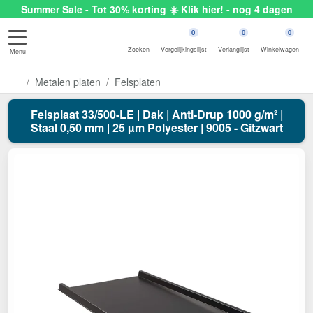
Summer Sale - Tot 30% korting ☀️ Klik hier! - nog 4 dagen
0
0
0
Zoeken
Vergelijkingslijst
Verlanglijst
Winkelwagen
Menu
Metalen platen
Felsplaten
Felsplaat 33/500-LE | Dak | Anti-Drup 1000 g/m² |
Staal 0,50 mm | 25 µm Polyester | 9005 - Gitzwart