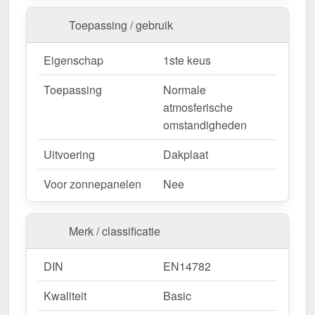
deze te zagen.
Toepassing / gebruik
Bestel nu Felsplaat 33/500-LE | Dak | Anti-Drup
Eigenschap
1ste keus
1000 g/m² – Snelle levering & met 10 jaar
garantie!
Toepassing
Normale
Duurzaam, weerbestendig, op maat gemaakt - bestel
atmosferische
nu en profiteer van een snelle levering!
omstandigheden
Wegens maatwerk / customisatie van herroepingsrecht uitgezonderd
Uitvoering
Dakplaat
Voor zonnepanelen
Nee
Merk / classificatie
DIN
EN14782
Kwaliteit
Basic