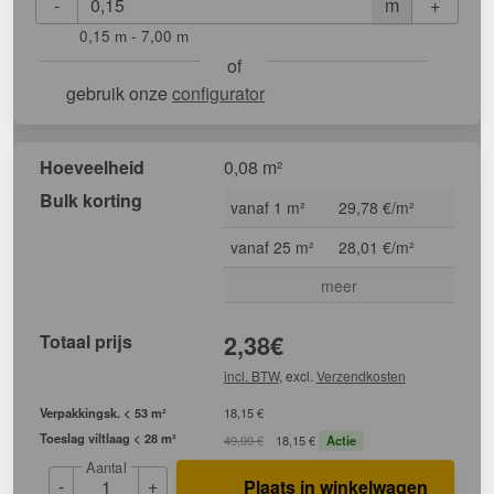
-
+
m
0,15 m - 7,00 m
of
gebruik onze
configurator
Hoeveelheid
0,08 m²
Bulk korting
vanaf 1 m²
29,78 €/m²
vanaf 25 m²
28,01 €/m²
meer
Totaal prijs
2,38
€
incl. BTW
, excl.
Verzendkosten
Verpakkingsk. < 53 m²
18,15 €
Toeslag viltlaag < 28 m²
49,99 €
18,15 €
Actie
Aantal
-
+
Plaats in winkelwagen