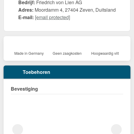
Bedrijf:
Friedrich von Lien AG
Adres:
Moordamm 4, 27404 Zeven, Duitsland
E-mail:
[email protected]
Made in Germany
Geen zaagkosten
Hoogwaardig vilt
Toebehoren
Bevestiging