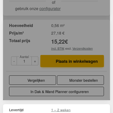
of
gebruik onze
configurator
Hoeveelheid
0,56 m²
Prijs/m²
27,18
€
Totaal prijs
15,22
€
incl. BTW
, excl.
Verzendkosten
Aantal
-
+
Plaats in winkelwagen
Vergelijken
Monster bestellen
In Dak & Wand Planner configureren
1 – 2 weken
Levertijd