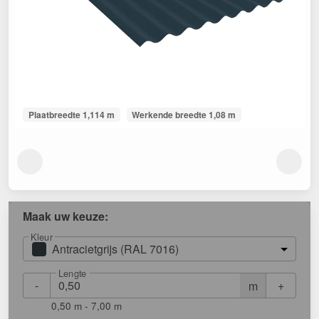
Plaatbreedte 1,114 m
Werkende breedte 1,08 m
Maak uw keuze:
Kleur
Antracietgrijs (RAL 7016)
Lengte
-
+
m
0,50 m - 7,00 m