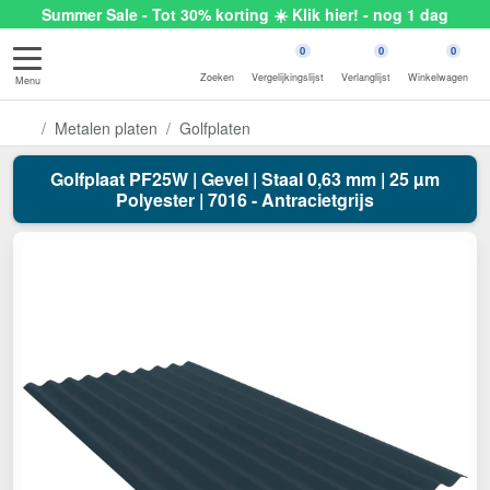
Summer Sale - Tot 30% korting ☀️ Klik hier! - nog 1 dag
0
0
0
Zoeken
Vergelijkingslijst
Verlanglijst
Winkelwagen
Menu
Metalen platen
Golfplaten
Golfplaat PF25W | Gevel | Staal 0,63 mm | 25 µm
Polyester | 7016 - Antracietgrijs