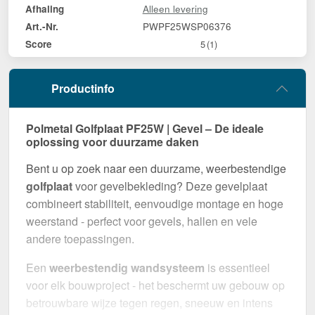
Alleen levering
Afhaling
PWPF25WSP06376
Art.-Nr.
Score
5
(1)
Productinfo
Polmetal Golfplaat PF25W | Gevel – De ideale
oplossing voor duurzame daken
Bent u op zoek naar een duurzame, weerbestendige
golfplaat
voor gevelbekleding? Deze gevelplaat
combineert stabiliteit, eenvoudige montage en hoge
weerstand - perfect voor gevels, hallen en vele
andere toepassingen.
Een
weerbestendig wandsysteem
is essentieel
voor elk bouwproject - het beschermt uw gebouw op
betrouwbare wijze tegen regen, sneeuw en intens