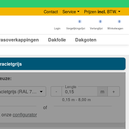
Contact
Service
Prijzen
incl.
BTW.
0
0
0
Login
Vergelijkingslijst
Verlanglijst
Winkelwagen
rasoverkappingen
Dakfolie
Dakgoten
racietgrijs
euze:
Lengte
-
+
m
acietgrijs (RAL 7016)
0,15 m - 8,00 m
of
k onze
configurator