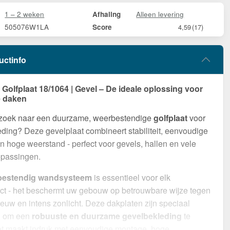
1 – 2 weken
Alleen levering
Afhaling
505076W1LA
Score
4,59
(17)
uctinfo
olfplaat 18/1064 | Gevel – De ideale oplossing voor
 daken
 zoek naar een duurzame, weerbestendige
golfplaat
voor
ding? Deze gevelplaat combineert stabiliteit, eenvoudige
 hoge weerstand - perfect voor gevels, hallen en vele
epassingen.
bestendig wandsysteem
is essentieel voor elk
ct - het beschermt uw gebouw op betrouwbare wijze tegen
euw en intens zonlicht. Deze dakplaten zijn speciaal
d om een
robuuste en duurzame gevelbekleding
te
et maakt indruk met eenvoudige montage, hoge