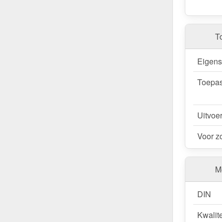
T
Eigen
Toepas
Uitvoe
Voor z
Me
DIN
Kwalite