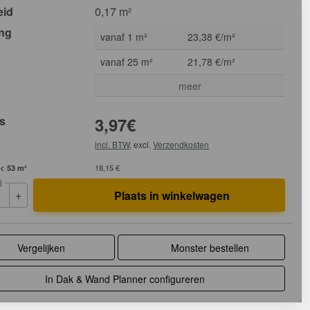
eid
0,17 m²
ing
vanaf 1 m²
23,38 €/m²
vanaf 25 m²
21,78 €/m²
meer
js
3,97
€
incl. BTW
, excl.
Verzendkosten
 < 53 m²
18,15 €
l
+
Plaats in winkelwagen
Vergelijken
Monster bestellen
In Dak & Wand Planner configureren