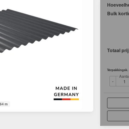
Hoeveelh
Bulk kort
Totaal pri
Verpakkingsk.
Aanta
-
064 m