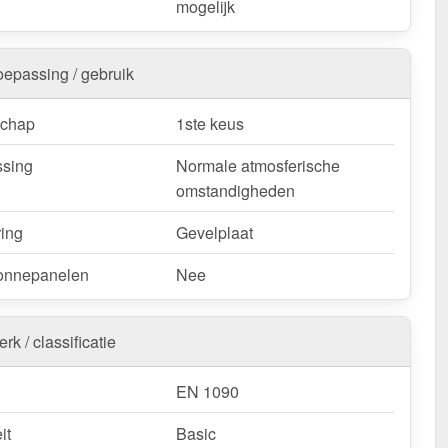
mogelijk
oepassing / gebruik
schap
1ste keus
sing
Normale atmosferische
omstandigheden
ring
Gevelplaat
onnepanelen
Nee
rk / classificatie
EN 1090
it
Basic