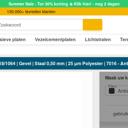
Summer Sale - Tot 30% korting ☀️ Klik hier! - nog 2 dagen
130.000+ tevreden klanten
Zoekwoord
sieve platen
Vezelcementplaten
Lichtstraten
Ter
18/1064 | Gevel | Staal 0,50 mm | 25 µm Polyester | 7016 - Ant
Maak uw k
Kleur
Antr
gebrui