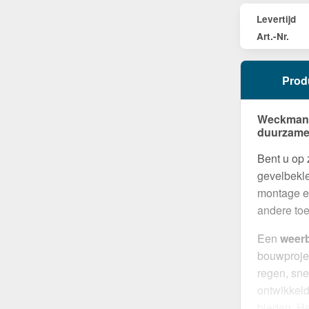
Levertijd
Art.-Nr.
Prod
Weckman G
duurzame
Bent u op
gevelbekle
montage en
andere to
Een
weer
bouwproje
regen, sne
ontwikkel
bieden. H