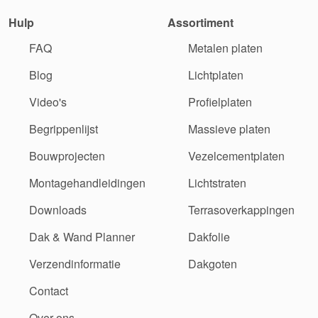
Hulp
Assortiment
FAQ
Metalen platen
Blog
Lichtplaten
Video's
Profielplaten
Begrippenlijst
Massieve platen
Bouwprojecten
Vezelcementplaten
Montagehandleidingen
Lichtstraten
Downloads
Terrasoverkappingen
Dak & Wand Planner
Dakfolie
Verzendinformatie
Dakgoten
Contact
Over ons