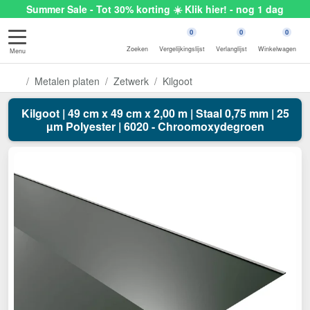
Summer Sale - Tot 30% korting ☀️ Klik hier! - nog 1 dag
0
0
0
Zoeken
Vergelijkingslijst
Verlanglijst
Winkelwagen
Menu
Metalen platen
Zetwerk
Kilgoot
Kilgoot | 49 cm x 49 cm x 2,00 m | Staal 0,75 mm | 25
µm Polyester | 6020 - Chroomoxydegroen