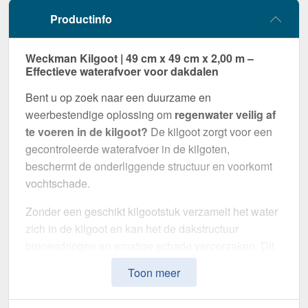
Productinfo
Weckman Kilgoot | 49 cm x 49 cm x 2,00 m –
Effectieve waterafvoer voor dakdalen
Bent u op zoek naar een duurzame en
weerbestendige oplossing om
regenwater veilig af
te voeren in de kilgoot?
De kilgoot zorgt voor een
gecontroleerde waterafvoer in de kilgoten,
beschermt de onderliggende structuur en voorkomt
vochtschade.
Zonder een geschikt kilgootstuk verzamelt het water
zich in de kilgoot en kan het de dakstructuur
binnendringen en ernstige schade veroorzaken. Dit
kilgootstuk is speciaal ontwikkeld om
water op
Toon meer
betrouwbare wijze af te voeren
en het dak op
lange termijn te beschermen. Het maakt indruk met