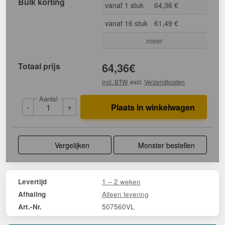
Bulk korting
vanaf 1 stuk
64,36 €
vanaf 16 stuk
61,49 €
meer
Totaal prijs
64,36
€
incl. BTW
, excl.
Verzendkosten
Aantal
-
+
Plaats in winkelwagen
Vergelijken
Monster bestellen
1 – 2 weken
Levertijd
Alleen levering
Afhaling
507560VL
Art.-Nr.