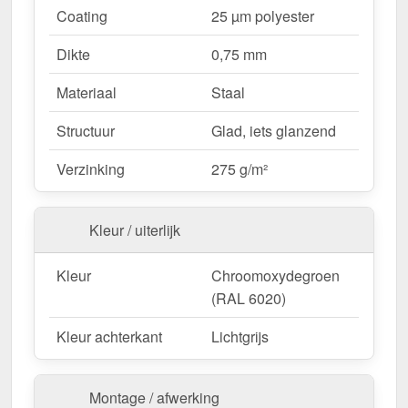
Coating
25 µm polyester
dankzij directe schroefverbinding.
Vaste lengtes
– 2,00 m, bespaart tijd en
Dikte
0,75 mm
vermindert afval.
Materiaal
Staal
Ideaal voor de volgende toepassingen:
Structuur
Glad, iets glanzend
Dakdalen voor trapezium- en golfplaten
–
Verzinking
275 g/m²
Veilige afwatering en bescherming van het
dakoppervlak.
Woongebouwen & carports
– Voorkomen van
Kleur / uiterlijk
waterschade aan dakaansluitingen.
Tuinhuisjes & schuurtjes
– Extra bescherming
Kleur
Chroomoxydegroen
voor kleine dakoppervlakken.
(RAL 6020)
Commerciële gebouwen & industriële hallen
–
Effectieve waterafvoer voor grote
Kleur achterkant
Lichtgrijs
dakoppervlakken.
Agrarische gebouwen
– Weerbestendig voor
Montage / afwerking
stallen & machinehallen.