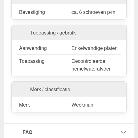
Bevestiging
ca. 6 schroeven p/m
Op maat gemaakt & efficiënte montage
Uw kilgoten zijn verkrijgbaar in
vaste lengtes
en
Toepassing / gebruik
worden niet gezaagd. De
lengte is 2,00 m
, zodat u
de afwerking optimaal kunt aanpassen aan uw
Aanwending
Enkelwandige platen
dakoppervlak.
Als er ter plaatse aanpassingen nodig zijn, kan de
Toepassing
Gecontroleerde
metalen plaat gemakkelijk worden ingekort door
hemelwaterafvoer
deze te zagen.
Bestel nu Kilgoot | 49 cm x 49 cm x 2,00 m
Merk / classificatie
bestellen – Op maat gemaakt voor uw project &
snel geleverd!
Merk
Weckman
Duurzaam, weerbestendig, op maat gemaakt - bestel
nu en profiteer van een snelle levering!
Wegens maatwerk / customisatie van herroepingsrecht uitgezonderd
FAQ