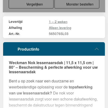
Vergelijken
Monster bestellen
1 – 2 weken
Levertijd
Alleen levering
Afhaling
565076SL03
Art.-Nr.
Productinfo
Weckman Nok lessenaarsdak | 11,5 x 11,5 cm |
80° – Bescherming & perfecte afwerking voor uw
lessenaarsdak
Bent u op zoek naar een duurzame en
weerbestendige oplossing voor de
topafwerking
van uw lessenaarsdak?
De nok voor
lessenaarsdak zorgt voor een schone dakafwerking,
beschermt de dakstructuur tegen binnendringend