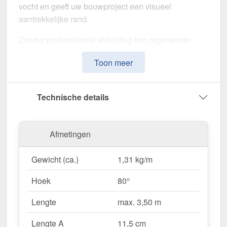
vocht en geeft uw bouwproject een visueel
aantrekkelijke rand.
Zonder professionele afdichting kan regenwater
ongecontroleerd binnendringen, met langdurige
Toon meer
schade aan de dakstructuur en gevel tot gevolg. Dit
nok voor lessenaarsdak is speciaal ontwikkeld om
de
dakrand op lange termijn af te dichten en te
Technische details
stabiliseren
. Het maakt indruk met zijn eenvoudige
montage, hoge weerstand en robuuste coating.
Afmetingen
Gemaakt van
Staal
met een
materiaaldikte van 0,50
mm
, biedt dit zetwerk een hoge stabiliteit. De
lengte
Gewicht (ca.)
1,31 kg/m
van max. 3,50 m
kunt u deze gemakkelijk aan uw
dak aanpassen. Dankzij de
80 µm Shimoco
Hoek
80°
coating
in
Antracietgrijs (RAL 7016)
blijft het
materiaal permanent beschermd tegen corrosie.
Lengte
max. 3,50 m
Lengte A
11,5 cm