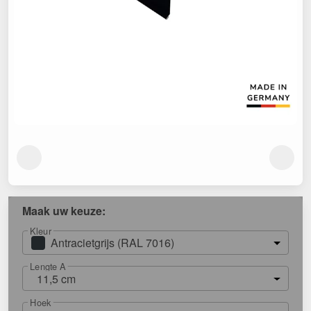
Maak uw keuze:
Kleur
Antracietgrijs (RAL 7016)
Lengte A
11,5 cm
Hoek