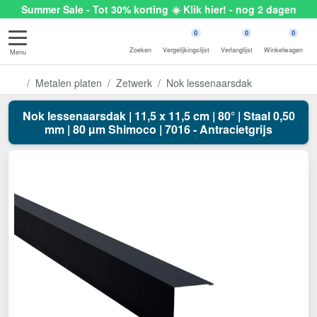
Summer Sale - Tot 30% korting ☀️ Klik hier! - nog 2 dagen
0
0
0
Zoeken
Vergelijkingslijst
Verlanglijst
Winkelwagen
Menu
Metalen platen
Zetwerk
Nok lessenaarsdak
Nok lessenaarsdak | 11,5 x 11,5 cm | 80° | Staal 0,50
mm | 80 µm Shimoco | 7016 - Antracietgrijs