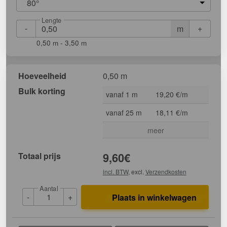
80°
Lengte
-
+
m
0,50 m - 3,50 m
Hoeveelheid
0,50 m
Bulk korting
vanaf 1 m
19,20 €/m
vanaf 25 m
18,11 €/m
meer
Totaal prijs
9,60
€
incl. BTW
, excl.
Verzendkosten
Aantal
-
+
Plaats in winkelwagen