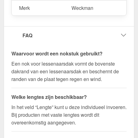
Merk
Weckman
Bestel nu Nok lessenaarsdak | 11,5 x 11,5 cm |
80° bestellen – Op maat gemaakt voor uw project
& snel geleverd!
FAQ
Duurzaam, weerbestendig, op maat gemaakt - bestel
nu en profiteer van een snelle levering!
Waarvoor wordt een nokstuk gebruikt?
Wegens maatwerk / customisatie van herroepingsrecht uitgezonderd
Een nok voor lessenaarsdak vormt de bovenste
dakrand van een lessenaarsdak en beschermt de
randen van de plaat tegen regen en wind.
Welke lengtes zijn beschikbaar?
In het veld “Lengte” kunt u deze individueel invoeren.
Bij producten met vaste lengtes wordt dit
overeenkomstig aangegeven.