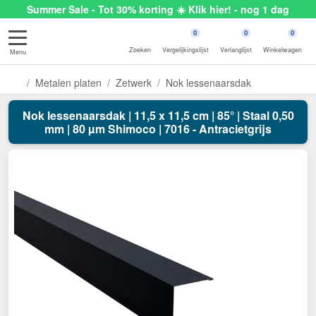
Summer Sale - Tot 30% korting ☀️ Klik hier! - nog 1 dag
0
0
0
Zoeken
Vergelijkingslijst
Verlanglijst
Winkelwagen
Menu
Metalen platen
Zetwerk
Nok lessenaarsdak
Nok lessenaarsdak | 11,5 x 11,5 cm | 85° | Staal 0,50
mm | 80 µm Shimoco | 7016 - Antracietgrijs