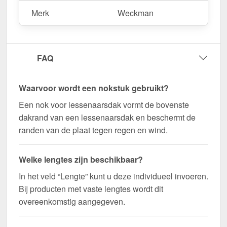
Merk
Weckman
Bestel nu Nok lessenaarsdak | 11,5 x 11,5 cm |
85° bestellen – Op maat gemaakt voor uw project
& snel geleverd!
FAQ
Duurzaam, weerbestendig, op maat gemaakt - bestel
nu en profiteer van een snelle levering!
Waarvoor wordt een nokstuk gebruikt?
Wegens maatwerk / customisatie van herroepingsrecht uitgezonderd
Een nok voor lessenaarsdak vormt de bovenste
dakrand van een lessenaarsdak en beschermt de
randen van de plaat tegen regen en wind.
Welke lengtes zijn beschikbaar?
In het veld “Lengte” kunt u deze individueel invoeren.
Bij producten met vaste lengtes wordt dit
overeenkomstig aangegeven.