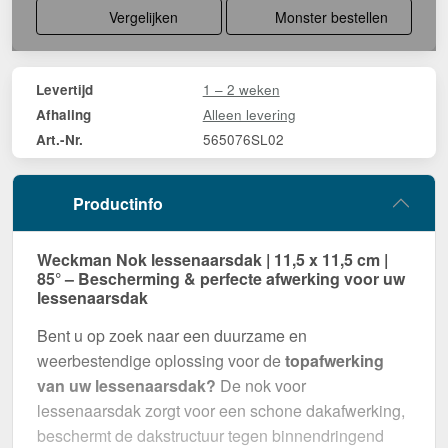
Vergelijken
Monster bestellen
1 – 2 weken
Levertijd
Alleen levering
Afhaling
565076SL02
Art.-Nr.
Productinfo
Weckman Nok lessenaarsdak | 11,5 x 11,5 cm |
85° – Bescherming & perfecte afwerking voor uw
lessenaarsdak
Bent u op zoek naar een duurzame en
weerbestendige oplossing voor de
topafwerking
van uw lessenaarsdak?
De nok voor
lessenaarsdak zorgt voor een schone dakafwerking,
beschermt de dakstructuur tegen binnendringend