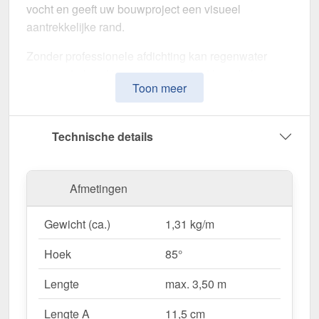
vocht en geeft uw bouwproject een visueel
aantrekkelijke rand.
Zonder professionele afdichting kan regenwater
ongecontroleerd binnendringen, met langdurige
Toon meer
schade aan de dakstructuur en gevel tot gevolg. Dit
nok voor lessenaarsdak is speciaal ontwikkeld om
de
dakrand op lange termijn af te dichten en te
Technische details
stabiliseren
. Het maakt indruk met zijn eenvoudige
montage, hoge weerstand en robuuste coating.
Afmetingen
Gemaakt van
Staal
met een
materiaaldikte van 0,50
mm
, biedt dit zetwerk een hoge stabiliteit. De
lengte
Gewicht (ca.)
1,31 kg/m
van max. 3,50 m
kunt u deze gemakkelijk aan uw
dak aanpassen. Dankzij de
80 µm Shimoco
Hoek
85°
coating
in
Antracietgrijs (RAL 7016)
blijft het
materiaal permanent beschermd tegen corrosie.
Lengte
max. 3,50 m
Lengte A
11,5 cm