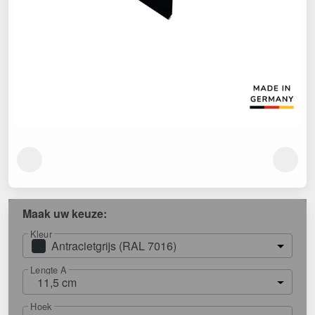
Maak uw keuze:
Kleur
Antracietgrijs (RAL 7016)
Lengte A
11,5 cm
Hoek