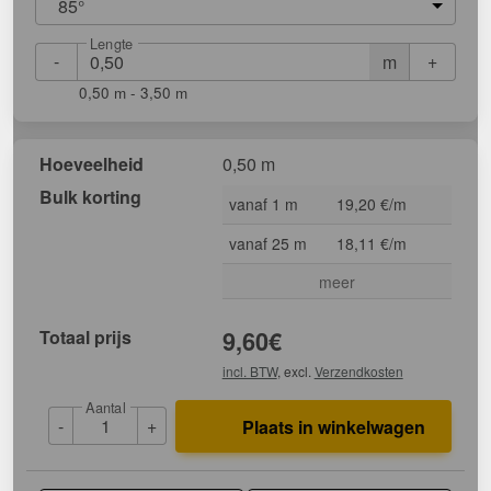
85°
Lengte
-
+
m
0,50 m - 3,50 m
Hoeveelheid
0,50 m
Bulk korting
vanaf 1 m
19,20 €/m
vanaf 25 m
18,11 €/m
meer
Totaal prijs
9,60
€
incl. BTW
, excl.
Verzendkosten
Aantal
-
+
Plaats in winkelwagen